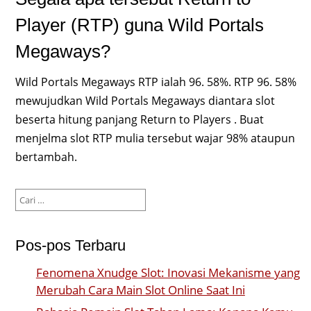
Player (RTP) guna Wild Portals
Megaways?
Wild Portals Megaways RTP ialah 96. 58%. RTP 96. 58%
mewujudkan Wild Portals Megaways diantara slot
beserta hitung panjang Return to Players . Buat
menjelma slot RTP mulia tersebut wajar 98% ataupun
bertambah.
Cari
untuk:
Pos-pos Terbaru
Fenomena Xnudge Slot: Inovasi Mekanisme yang
Merubah Cara Main Slot Online Saat Ini