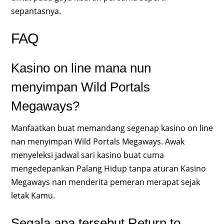
sepantasnya.
FAQ
Kasino on line mana nun
menyimpan Wild Portals
Megaways?
Manfaatkan buat memandang segenap kasino on line
nan menyimpan Wild Portals Megaways. Awak
menyeleksi jadwal sari kasino buat cuma
mengedepankan Palang Hidup tanpa aturan Kasino
Megaways nan menderita pemeran merapat sejak
letak Kamu.
Segala apa tersebut Return to