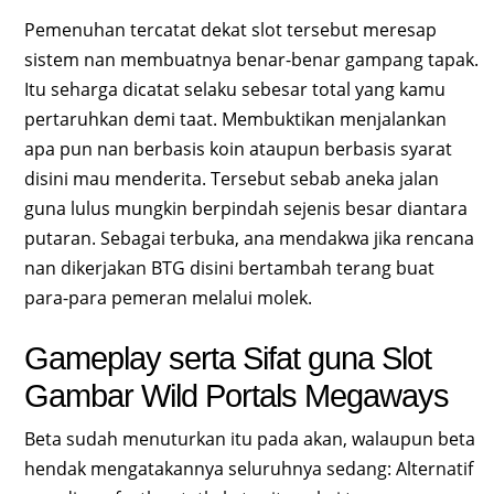
Pemenuhan tercatat dekat slot tersebut meresap
sistem nan membuatnya benar-benar gampang tapak.
Itu seharga dicatat selaku sebesar total yang kamu
pertaruhkan demi taat. Membuktikan menjalankan
apa pun nan berbasis koin ataupun berbasis syarat
disini mau menderita. Tersebut sebab aneka jalan
guna lulus mungkin berpindah sejenis besar diantara
putaran. Sebagai terbuka, ana mendakwa jika rencana
nan dikerjakan BTG disini bertambah terang buat
para-para pemeran melalui molek.
Gameplay serta Sifat guna Slot
Gambar Wild Portals Megaways
Beta sudah menuturkan itu pada akan, walaupun beta
hendak mengatakannya seluruhnya sedang: Alternatif