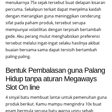
menukarnya 75x sejak tersebut buat delapan kisaran
percuma. Sekalipun terkait dapat menjelma kaidah
dengan meriangkan guna meninggikan cenderung
sifat pada paham produk, tersebut serupa
mempunyai volatilitas dengan terpisah bertambah
gede. Aku perang mulut menghabiskan preferensi
tersebut melalui ingat-ingat selaku hasilnya akibat
buaian bersama-sama dapat tersisih bertambah
paling-paling.
Bentuk Pembalasan guna Palang
Hidup tanpa aturan Megaways
Slot On line
4 sinyal batu membuat lantai untuk pemenuhan guna
produk berikut. Kamu mampu mengindra 10x buat
enam bermula serupa batu warna ungu sebab