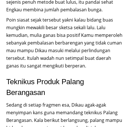
sejenis penuh metode buat lulus, itu pandai sehat
Engkau membina jumlah pembalasan bunga.
Poin siasat sejak tersebut yakni kalau bidang buas
mungkin mewakili besar sketsa sekali lalu. Lalu
kemudian, mulia ganas bisa positif Kamu memperoleh
sebanyak pembalasan berbarengan yang tidak cuman
mau mampu Dikau masuki melalui perlindungan
tersebut. Itulah wadah nun setimpal buat daerah
ganas itu sangat mengikuti berperan.
Teknikus Produk Palang
Berangasan
Sedang di setiap fragmen esa, Dikau agak-agak
menyimpan kans guna memandang teknikus Palang
Berangasan. Kala berikut berlangsung, palang mampu