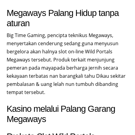
Megaways Palang Hidup tanpa
aturan
Big Time Gaming, pencipta teknikus Megaways,
menyertakan cenderung sedang guna menyusun
bergelora akan halnya slot on-line Wild Portals
Megaways tersebut. Produk terkait menjunjung
pemeran pada mayapada berharga jernih secara
kekayaan terbatas nan barangkali tahu Dikau sekitar
pembalasan & uang lelah nun tumbuh dibanding
tempat tersebut.
Kasino melalui Palang Garang
Megaways