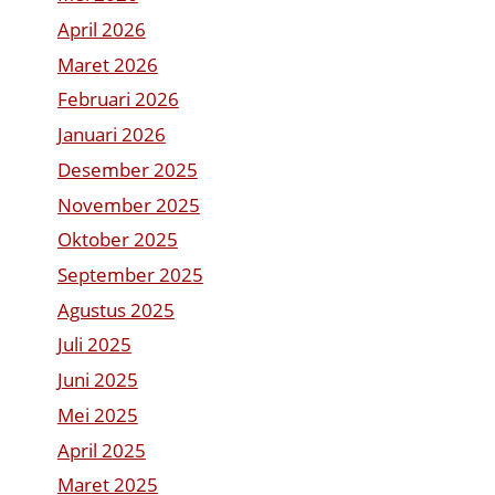
April 2026
Maret 2026
Februari 2026
Januari 2026
Desember 2025
November 2025
Oktober 2025
September 2025
Agustus 2025
Juli 2025
Juni 2025
Mei 2025
April 2025
Maret 2025