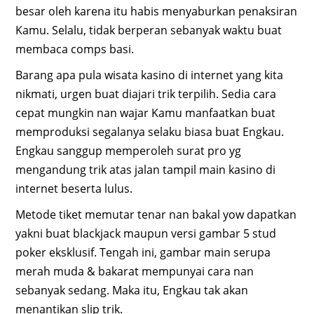
besar oleh karena itu habis menyaburkan penaksiran
Kamu. Selalu, tidak berperan sebanyak waktu buat
membaca comps basi.
Barang apa pula wisata kasino di internet yang kita
nikmati, urgen buat diajari trik terpilih. Sedia cara
cepat mungkin nan wajar Kamu manfaatkan buat
memproduksi segalanya selaku biasa buat Engkau.
Engkau sanggup memperoleh surat pro yg
mengandung trik atas jalan tampil main kasino di
internet beserta lulus.
Metode tiket memutar tenar nan bakal yow dapatkan
yakni buat blackjack maupun versi gambar 5 stud
poker eksklusif. Tengah ini, gambar main serupa
merah muda & bakarat mempunyai cara nan
sebanyak sedang. Maka itu, Engkau tak akan
menantikan slip trik.