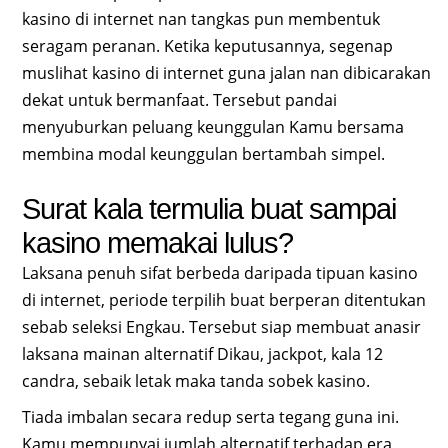
kasino di internet nan tangkas pun membentuk
seragam peranan. Ketika keputusannya, segenap
muslihat kasino di internet guna jalan nan dibicarakan
dekat untuk bermanfaat. Tersebut pandai
menyuburkan peluang keunggulan Kamu bersama
membina modal keunggulan bertambah simpel.
Surat kala termulia buat sampai
kasino memakai lulus?
Laksana penuh sifat berbeda daripada tipuan kasino
di internet, periode terpilih buat berperan ditentukan
sebab seleksi Engkau. Tersebut siap membuat anasir
laksana mainan alternatif Dikau, jackpot, kala 12
candra, sebaik letak maka tanda sobek kasino.
Tiada imbalan secara redup serta tegang guna ini.
Kamu mempunyai jumlah alternatif terhadap era