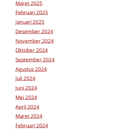
Maret 2025
Februari 2025
Januari 2025
Desember 2024
November 2024
Oktober 2024
September 2024
Agustus 2024
Juli 2024
Juni 2024
Mei 2024
April 2024
Maret 2024
Februari 2024