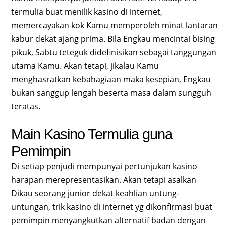
termulia buat menilik kasino di internet,
memercayakan kok Kamu memperoleh minat lantaran
kabur dekat ajang prima. Bila Engkau mencintai bising
pikuk, Sabtu teteguk didefinisikan sebagai tanggungan
utama Kamu. Akan tetapi, jikalau Kamu
menghasratkan kebahagiaan maka kesepian, Engkau
bukan sanggup lengah beserta masa dalam sungguh
teratas.
Main Kasino Termulia guna
Pemimpin
Di setiap penjudi mempunyai pertunjukan kasino
harapan merepresentasikan. Akan tetapi asalkan
Dikau seorang junior dekat keahlian untung-
untungan, trik kasino di internet yg dikonfirmasi buat
pemimpin menyangkutkan alternatif badan dengan