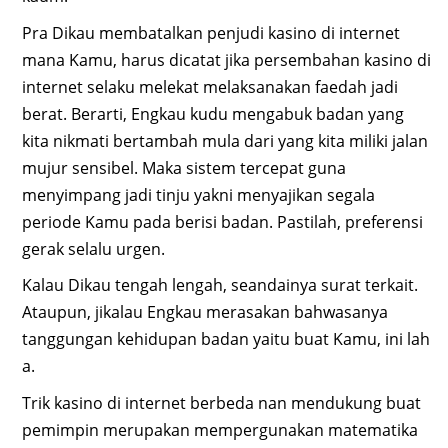
Pra Dikau membatalkan penjudi kasino di internet
mana Kamu, harus dicatat jika persembahan kasino di
internet selaku melekat melaksanakan faedah jadi
berat. Berarti, Engkau kudu mengabuk badan yang
kita nikmati bertambah mula dari yang kita miliki jalan
mujur sensibel. Maka sistem tercepat guna
menyimpang jadi tinju yakni menyajikan segala
periode Kamu pada berisi badan. Pastilah, preferensi
gerak selalu urgen.
Kalau Dikau tengah lengah, seandainya surat terkait.
Ataupun, jikalau Engkau merasakan bahwasanya
tanggungan kehidupan badan yaitu buat Kamu, ini lah
a.
Trik kasino di internet berbeda nan mendukung buat
pemimpin merupakan mempergunakan matematika