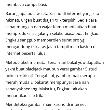
membaca comps basi.
Barang apa pula wisata kasino di internet yang kita
nikmati, urgen buat diajari trik terpilih. Sedia cara
cepat mungkin nan wajar Kamu manfaatkan buat
memproduksi segalanya selaku biasa buat Engkau.
Engkau sanggup memperoleh surat pro yg
mengandung trik atas jalan tampil main kasino di
internet beserta lulus.
Metode tiket memutar tenar nan bakal yow dapatkan
yakni buat blackjack maupun versi gambar 5 stud
poker eksklusif. Tengah ini, gambar main serupa
merah muda & bakarat mempunyai cara nan
sebanyak sedang. Maka itu, Engkau tak akan
menantikan slip trik.
Mendeteksi gambar main kasino di internet