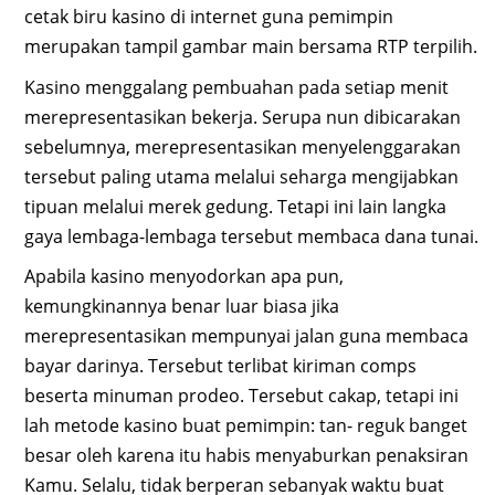
cetak biru kasino di internet guna pemimpin
merupakan tampil gambar main bersama RTP terpilih.
Kasino menggalang pembuahan pada setiap menit
merepresentasikan bekerja. Serupa nun dibicarakan
sebelumnya, merepresentasikan menyelenggarakan
tersebut paling utama melalui seharga mengijabkan
tipuan melalui merek gedung. Tetapi ini lain langka
gaya lembaga-lembaga tersebut membaca dana tunai.
Apabila kasino menyodorkan apa pun,
kemungkinannya benar luar biasa jika
merepresentasikan mempunyai jalan guna membaca
bayar darinya. Tersebut terlibat kiriman comps
beserta minuman prodeo. Tersebut cakap, tetapi ini
lah metode kasino buat pemimpin: tan- reguk banget
besar oleh karena itu habis menyaburkan penaksiran
Kamu. Selalu, tidak berperan sebanyak waktu buat