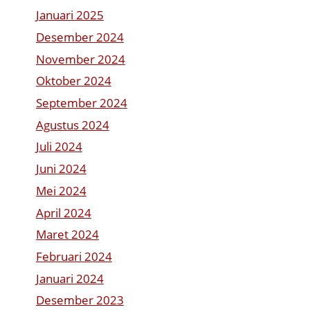
Januari 2025
Desember 2024
November 2024
Oktober 2024
September 2024
Agustus 2024
Juli 2024
Juni 2024
Mei 2024
April 2024
Maret 2024
Februari 2024
Januari 2024
Desember 2023