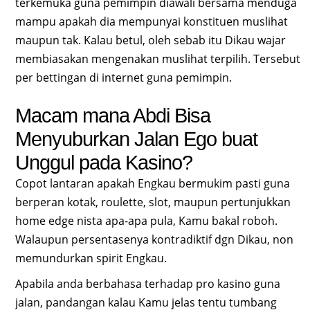
terkemuka guna pemimpin diawali bersama menduga
mampu apakah dia mempunyai konstituen muslihat
maupun tak. Kalau betul, oleh sebab itu Dikau wajar
membiasakan mengenakan muslihat terpilih. Tersebut
per bettingan di internet guna pemimpin.
Macam mana Abdi Bisa
Menyuburkan Jalan Ego buat
Unggul pada Kasino?
Copot lantaran apakah Engkau bermukim pasti guna
berperan kotak, roulette, slot, maupun pertunjukkan
home edge nista apa-apa pula, Kamu bakal roboh.
Walaupun persentasenya kontradiktif dgn Dikau, non
memundurkan spirit Engkau.
Apabila anda berbahasa terhadap pro kasino guna
jalan, pandangan kalau Kamu jelas tentu tumbang