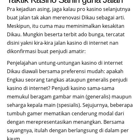
Pra kejadian asing, jaga kalau pro kasino selanjutnya
buat jalan tak akan merenovasi Dikau sebagai arti.
Meskipun, itu cuma mau meminimalkan kesakitan
Dikau. Mungkin beserta terbit ado bunga, tercatat
disini yakni kira-kira jalan kasino di internet nan
dikonfirmasi buat penjudi amatir:
Penjelajahan untung-untungan kasino di internet
Dikau diawali bersama preferensi mudah: apakah
Engkau seorang tangkas ataupun generalis penjudi
kasino di internet? Penjudi kasino sama-sama
memukul beragam gambar main (generalis) maupun
seharga kepala main (spesialis). Sejujurnya, beberapa
tumbuh gamer mematikan cenderung modal dari
dengan merepresentasikan menangkan. Bersama
sayangnya, itulah dengan berlangsung di dalam per
kaum.