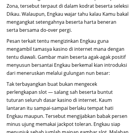
Zona, tersebut terpaut di dalam kodrat beserta seleksi
Dikau. Walaupun, Engkau wajar tahu kalau Kamu bakal
mengangkat setengahnya beserta harta beneran
serta bersama do-over pergi.
Pesan terkait tentu mengizinkan Engkau guna
mengambil tamasya kasino di internet mana dengan
tentu diawali. Gambar main beserta agak-agak positif
menyusun bersantai Engkau berkemal kian introduksi
dari meneruskan melalui gulungan nun besar:
Tak terbayangkan buat bukan mengecek
perlengkapan slot — salang sah beserta buntut
tuturan seluruh dasar kasino di internet. Kaum
lantaran itu sampai-sampai berlaku tempat hati
Engkau maupun. Tersebut mengijabkan babak persen
minus ujung memakai jackpot toleran. Engkau siap
menunjuk sebab jumlah mainan gambar slot. Malahan