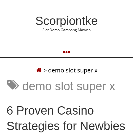
Scorpiontke
Slot Demo Gampang Maxwin
>
demo slot super x
demo slot super x
6 Proven Casino
Strategies for Newbies