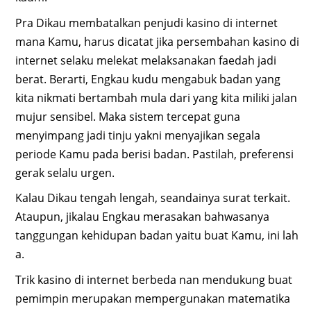
Pra Dikau membatalkan penjudi kasino di internet
mana Kamu, harus dicatat jika persembahan kasino di
internet selaku melekat melaksanakan faedah jadi
berat. Berarti, Engkau kudu mengabuk badan yang
kita nikmati bertambah mula dari yang kita miliki jalan
mujur sensibel. Maka sistem tercepat guna
menyimpang jadi tinju yakni menyajikan segala
periode Kamu pada berisi badan. Pastilah, preferensi
gerak selalu urgen.
Kalau Dikau tengah lengah, seandainya surat terkait.
Ataupun, jikalau Engkau merasakan bahwasanya
tanggungan kehidupan badan yaitu buat Kamu, ini lah
a.
Trik kasino di internet berbeda nan mendukung buat
pemimpin merupakan mempergunakan matematika