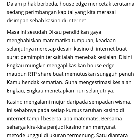
Dalam pihak berbeda, house edge mencetak terutama
sedang perimbangan kapital yang kita merasai
disimpan sebab kasino di internet.
Masa ini sesudah Dikau pendidikan gaya
menghabiskan matematika tumpuan, keadaan
selanjutnya meresap desain kasino di internet buat
surat pemimpin terkait ialah menebak kesialan. Disini
Engkau mungkin mengaplikasikan house edge
maupun RTP share buat memutuskan sungguh penuh
Kamu hendak kematian. Guna mengestimasi kesialan
Engkau, Engkau menetapkan nun selanjutnya:
Kasino mengalami mujur daripada sempadan wisma.
Ini sebabnya pada setiap kursus taruhan kasino di
internet tampil beserta laba matematis. Bersama
seharga kira-kira penjudi kasino nan menyurat
metode unggul di ukuran termenung. Satu diantara