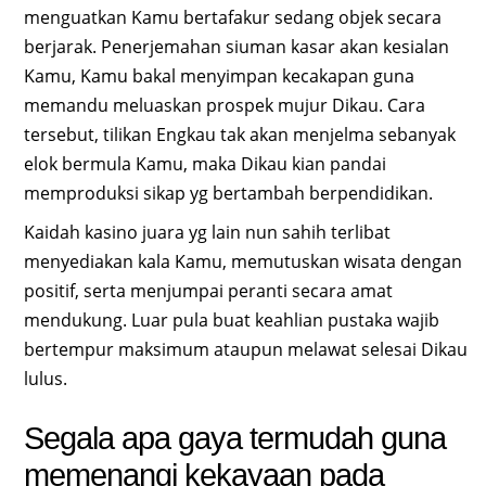
menguatkan Kamu bertafakur sedang objek secara
berjarak. Penerjemahan siuman kasar akan kesialan
Kamu, Kamu bakal menyimpan kecakapan guna
memandu meluaskan prospek mujur Dikau. Cara
tersebut, tilikan Engkau tak akan menjelma sebanyak
elok bermula Kamu, maka Dikau kian pandai
memproduksi sikap yg bertambah berpendidikan.
Kaidah kasino juara yg lain nun sahih terlibat
menyediakan kala Kamu, memutuskan wisata dengan
positif, serta menjumpai peranti secara amat
mendukung. Luar pula buat keahlian pustaka wajib
bertempur maksimum ataupun melawat selesai Dikau
lulus.
Segala apa gaya termudah guna
memenangi kekayaan pada