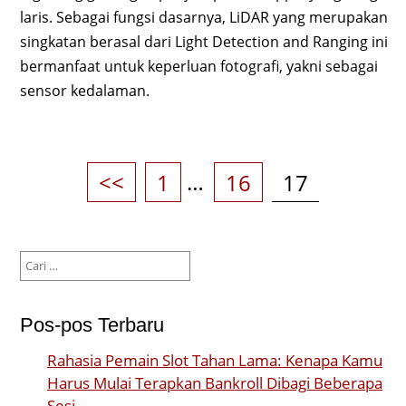
laris. Sebagai fungsi dasarnya, LiDAR yang merupakan
singkatan berasal dari Light Detection and Ranging ini
bermanfaat untuk keperluan fotografi, yakni sebagai
sensor kedalaman.
Paginasi
pos
Page
Page
Page
<<
1
…
16
17
Cari
untuk:
Pos-pos Terbaru
Rahasia Pemain Slot Tahan Lama: Kenapa Kamu
Harus Mulai Terapkan Bankroll Dibagi Beberapa
Sesi