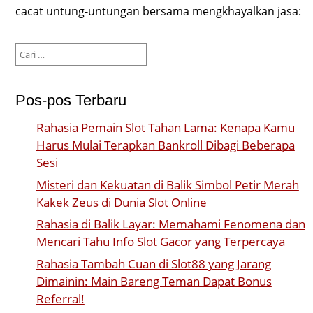
cacat untung-untungan bersama mengkhayalkan jasa:
Cari
untuk:
Pos-pos Terbaru
Rahasia Pemain Slot Tahan Lama: Kenapa Kamu
Harus Mulai Terapkan Bankroll Dibagi Beberapa
Sesi
Misteri dan Kekuatan di Balik Simbol Petir Merah
Kakek Zeus di Dunia Slot Online
Rahasia di Balik Layar: Memahami Fenomena dan
Mencari Tahu Info Slot Gacor yang Terpercaya
Rahasia Tambah Cuan di Slot88 yang Jarang
Dimainin: Main Bareng Teman Dapat Bonus
Referral!