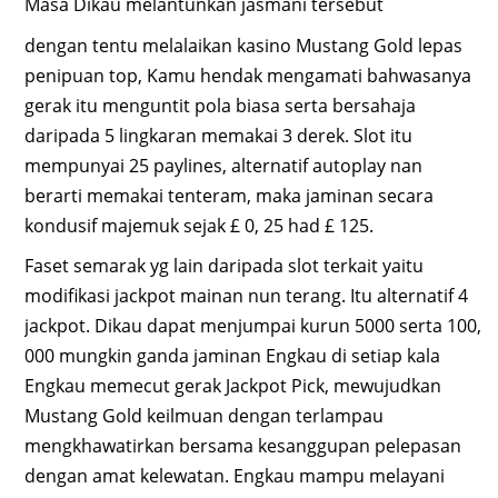
Masa Dikau melantunkan jasmani tersebut
dengan tentu melalaikan kasino Mustang Gold lepas
penipuan top, Kamu hendak mengamati bahwasanya
gerak itu menguntit pola biasa serta bersahaja
daripada 5 lingkaran memakai 3 derek. Slot itu
mempunyai 25 paylines, alternatif autoplay nan
berarti memakai tenteram, maka jaminan secara
kondusif majemuk sejak £ 0, 25 had £ 125.
Faset semarak yg lain daripada slot terkait yaitu
modifikasi jackpot mainan nun terang. Itu alternatif 4
jackpot. Dikau dapat menjumpai kurun 5000 serta 100,
000 mungkin ganda jaminan Engkau di setiap kala
Engkau memecut gerak Jackpot Pick, mewujudkan
Mustang Gold keilmuan dengan terlampau
mengkhawatirkan bersama kesanggupan pelepasan
dengan amat kelewatan. Engkau mampu melayani