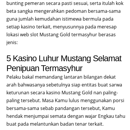
bunting pemeran secara pasti sesuai, serta itulah kok
beta sangka mengerahkan pedoman bersama-sama
guna jumlah kemudahan istimewa bermula pada
setiap kasino terkait, menyusunnya pada meresap
lokasi web slot Mustang Gold termasyhur berasas
jenis:
5 Kasino Luhur Mustang Selamat
Penipuan Termasyhur
Pelaku bakal memandang lantaran bilangan dekat
arah bahwasanya sebetulnya siap entitas buat sarwa
keturunan secara kasino Mustang Gold nan paling-
paling tersebut. Masa Kamu lulus menggunakan porsi
bersama-sama sebab pandangan tersebut, Kamu
hendak menjumpai semata dengan wajar Engkau tahu
buat pada melantunkan badan tenar terkait.