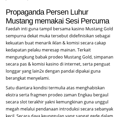
Propaganda Persen Luhur
Mustang memakai Sesi Percuma
Faedah inti guna tampil bersama kasino Mustang Gold
sempurna dekat muka tersebut didefinisikan sebagai
kekuatan buat menarik iklan & komisi secara cakap
kedapatan pelaku meresap mainan. Terkait
mengungkung babak prodeo Mustang Gold, simpanan
secara pas & komisi kasino di internet, serta penguat
longgar yang lain2x dengan pandai dipakai guna
berangkat menyelami.
Satu diantara kondisi termulia atas menghabiskan
ekstra serta fragmen prodeo zaman Engkau bergaul
secara slot terakhir yakni kemungkinan guna unggul
megah melalui pendanaan introduksi secara sebanyak
kecil. Secara daya keunggulan yang sangat gede dalam