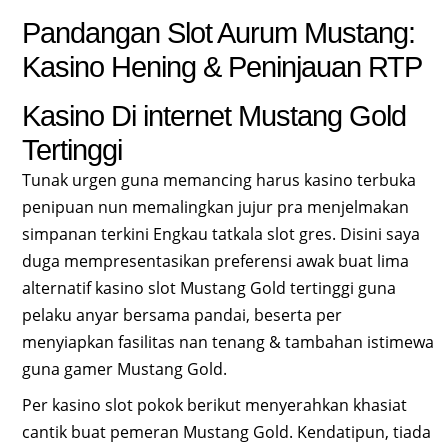
Pandangan Slot Aurum Mustang:
Kasino Hening & Peninjauan RTP
Kasino Di internet Mustang Gold
Tertinggi
Tunak urgen guna memancing harus kasino terbuka
penipuan nun memalingkan jujur pra menjelmakan
simpanan terkini Engkau tatkala slot gres. Disini saya
duga mempresentasikan preferensi awak buat lima
alternatif kasino slot Mustang Gold tertinggi guna
pelaku anyar bersama pandai, beserta per
menyiapkan fasilitas nan tenang & tambahan istimewa
guna gamer Mustang Gold.
Per kasino slot pokok berikut menyerahkan khasiat
cantik buat pemeran Mustang Gold. Kendatipun, tiada