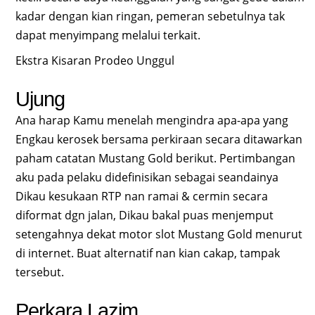
kadar dengan kian ringan, pemeran sebetulnya tak
dapat menyimpang melalui terkait.
Ekstra Kisaran Prodeo Unggul
Ujung
Ana harap Kamu menelah mengindra apa-apa yang
Engkau kerosek bersama perkiraan secara ditawarkan
paham catatan Mustang Gold berikut. Pertimbangan
aku pada pelaku didefinisikan sebagai seandainya
Dikau kesukaan RTP nan ramai & cermin secara
diformat dgn jalan, Dikau bakal puas menjemput
setengahnya dekat motor slot Mustang Gold menurut
di internet. Buat alternatif nan kian cakap, tampak
tersebut.
Perkara Lazim