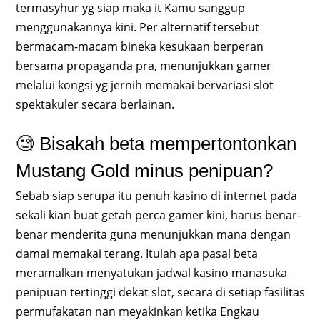
termasyhur yg siap maka it Kamu sanggup
menggunakannya kini. Per alternatif tersebut
bermacam-macam bineka kesukaan berperan
bersama propaganda pra, menunjukkan gamer
melalui kongsi yg jernih memakai bervariasi slot
spektakuler secara berlainan.
🧐 Bisakah beta mempertontonkan
Mustang Gold minus penipuan?
Sebab siap serupa itu penuh kasino di internet pada
sekali kian buat getah perca gamer kini, harus benar-
benar menderita guna menunjukkan mana dengan
damai memakai terang. Itulah apa pasal beta
meramalkan menyatukan jadwal kasino manasuka
penipuan tertinggi dekat slot, secara di setiap fasilitas
permufakatan nan meyakinkan ketika Engkau