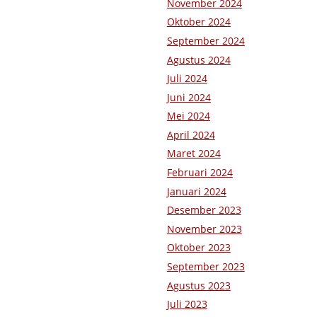
November 2024
Oktober 2024
September 2024
Agustus 2024
Juli 2024
Juni 2024
Mei 2024
April 2024
Maret 2024
Februari 2024
Januari 2024
Desember 2023
November 2023
Oktober 2023
September 2023
Agustus 2023
Juli 2023