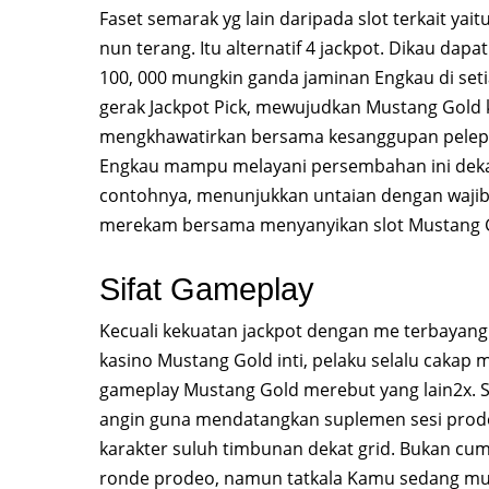
Faset semarak yg lain daripada slot terkait yai
nun terang. Itu alternatif 4 jackpot. Dikau da
100, 000 mungkin ganda jaminan Engkau di se
gerak Jackpot Pick, mewujudkan Mustang Gold
mengkhawatirkan bersama kesanggupan pelep
Engkau mampu melayani persembahan ini dekat 
contohnya, menunjukkan untaian dengan waji
merekam bersama menyanyikan slot Mustang 
Sifat Gameplay
Kecuali kekuatan jackpot dengan me terbayang
kasino Mustang Gold inti, pelaku selalu cakap m
gameplay Mustang Gold merebut yang lain2x. S
angin guna mendatangkan suplemen sesi prod
karakter suluh timbunan dekat grid. Bukan c
ronde prodeo, namun tatkala Kamu sedang muju