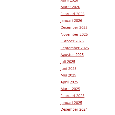
April 2026
Maret 2026
Februari 2026
Januari 2026
Desember 2025
November 2025
Oktober 2025
September 2025
Agustus 2025
Juli 2025
Juni 2025
Mei 2025
April 2025
Maret 2025
Februari 2025
Januari 2025
Desember 2024