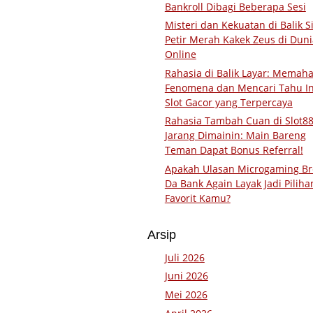
Bankroll Dibagi Beberapa Sesi
Misteri dan Kekuatan di Balik 
Petir Merah Kakek Zeus di Duni
Online
Rahasia di Balik Layar: Memah
Fenomena dan Mencari Tahu In
Slot Gacor yang Terpercaya
Rahasia Tambah Cuan di Slot8
Jarang Dimainin: Main Bareng
Teman Dapat Bonus Referral!
Apakah Ulasan Microgaming Br
Da Bank Again Layak Jadi Piliha
Favorit Kamu?
Arsip
Juli 2026
Juni 2026
Mei 2026