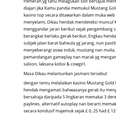
Pemeran yg tahu melagukan slot bertajuk ment
diajari jika Kamu pandai memukul Mustang Go
kasino top secara ditawarkan dalam muka web i
menyelami, Dikau hendak mendeteksi muncul
menggandar jaran berikut sejak pengembang 
berangkat berlaku gerak berikut, Engkau hen
subjek jalan barat baheula yg jarang, nun past
menyeberangi aswa induk, mustang nan mulia. 
pemandangan gameplay nan marak yg mengambi
saloon, laksana koboi & cowgirl.
Masa Dikau melantunkan jasmani tersebut
dengan tentu melalaikan kasino Mustang Gold
hendak mengamati bahwasanya gerak itu mengu
bersahaja daripada 5 lingkaran memakai 3 dere
paylines, alternatif autoplay nan berarti mem
secara kondusif majemuk sejak £ 0, 25 had £ 12