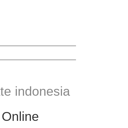
te indonesia
 Online