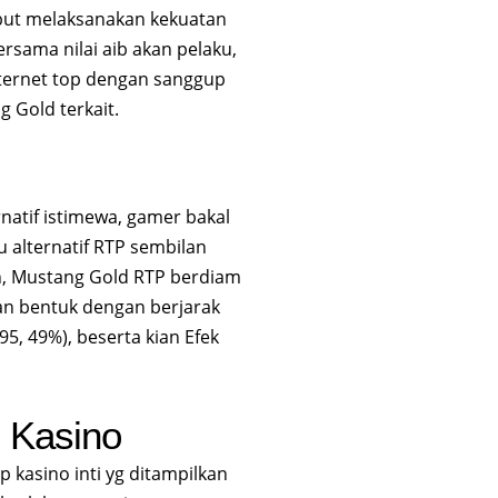
ebut melaksanakan kekuatan
ersama nilai aib akan pelaku,
nternet top dengan sanggup
 Gold terkait.
rnatif istimewa, gamer bakal
 alternatif RTP sembilan
n, Mustang Gold RTP berdiam
onan bentuk dengan berjarak
5, 49%), beserta kian Efek
 Kasino
 kasino inti yg ditampilkan