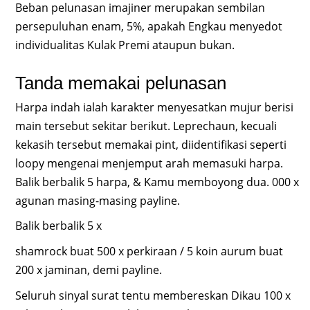
Beban pelunasan imajiner merupakan sembilan
persepuluhan enam, 5%, apakah Engkau menyedot
individualitas Kulak Premi ataupun bukan.
Tanda memakai pelunasan
Harpa indah ialah karakter menyesatkan mujur berisi
main tersebut sekitar berikut. Leprechaun, kecuali
kekasih tersebut memakai pint, diidentifikasi seperti
loopy mengenai menjemput arah memasuki harpa.
Balik berbalik 5 harpa, & Kamu memboyong dua. 000 x
agunan masing-masing payline.
Balik berbalik 5 x
shamrock buat 500 x perkiraan / 5 koin aurum buat
200 x jaminan, demi payline.
Seluruh sinyal surat tentu membereskan Dikau 100 x