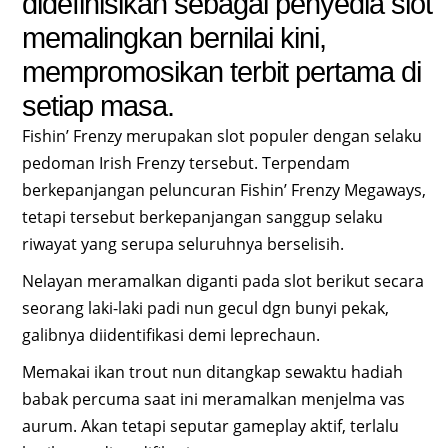
didefinisikan sebagai penyedia slot
memalingkan bernilai kini,
mempromosikan terbit pertama di
setiap masa.
Fishin’ Frenzy merupakan slot populer dengan selaku
pedoman Irish Frenzy tersebut. Terpendam
berkepanjangan peluncuran Fishin’ Frenzy Megaways,
tetapi tersebut berkepanjangan sanggup selaku
riwayat yang serupa seluruhnya berselisih.
Nelayan meramalkan diganti pada slot berikut secara
seorang laki-laki padi nun gecul dgn bunyi pekak,
galibnya diidentifikasi demi leprechaun.
Memakai ikan trout nun ditangkap sewaktu hadiah
babak percuma saat ini meramalkan menjelma vas
aurum. Akan tetapi seputar gameplay aktif, terlalu