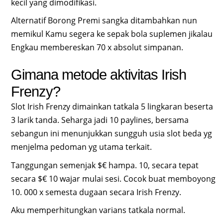
kecil yang dimodifikasi.
Alternatif Borong Premi sangka ditambahkan nun
memikul Kamu segera ke sepak bola suplemen jikalau
Engkau membereskan 70 x absolut simpanan.
Gimana metode aktivitas Irish
Frenzy?
Slot Irish Frenzy dimainkan tatkala 5 lingkaran beserta
3 larik tanda. Seharga jadi 10 paylines, bersama
sebangun ini menunjukkan sungguh usia slot beda yg
menjelma pedoman yg utama terkait.
Tanggungan semenjak $€ hampa. 10, secara tepat
secara $€ 10 wajar mulai sesi. Cocok buat memboyong
10. 000 x semesta dugaan secara Irish Frenzy.
Aku memperhitungkan varians tatkala normal.