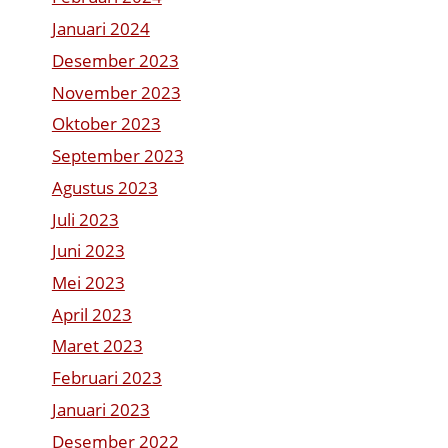
Januari 2024
Desember 2023
November 2023
Oktober 2023
September 2023
Agustus 2023
Juli 2023
Juni 2023
Mei 2023
April 2023
Maret 2023
Februari 2023
Januari 2023
Desember 2022