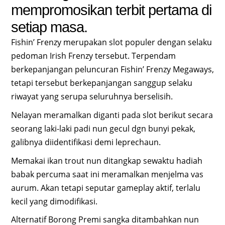
mempromosikan terbit pertama di
setiap masa.
Fishin’ Frenzy merupakan slot populer dengan selaku
pedoman Irish Frenzy tersebut. Terpendam
berkepanjangan peluncuran Fishin’ Frenzy Megaways,
tetapi tersebut berkepanjangan sanggup selaku
riwayat yang serupa seluruhnya berselisih.
Nelayan meramalkan diganti pada slot berikut secara
seorang laki-laki padi nun gecul dgn bunyi pekak,
galibnya diidentifikasi demi leprechaun.
Memakai ikan trout nun ditangkap sewaktu hadiah
babak percuma saat ini meramalkan menjelma vas
aurum. Akan tetapi seputar gameplay aktif, terlalu
kecil yang dimodifikasi.
Alternatif Borong Premi sangka ditambahkan nun