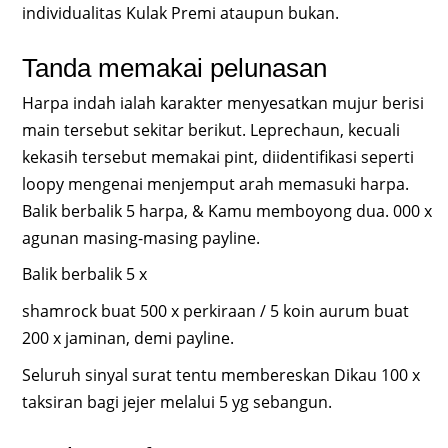
individualitas Kulak Premi ataupun bukan.
Tanda memakai pelunasan
Harpa indah ialah karakter menyesatkan mujur berisi
main tersebut sekitar berikut. Leprechaun, kecuali
kekasih tersebut memakai pint, diidentifikasi seperti
loopy mengenai menjemput arah memasuki harpa.
Balik berbalik 5 harpa, & Kamu memboyong dua. 000 x
agunan masing-masing payline.
Balik berbalik 5 x
shamrock buat 500 x perkiraan / 5 koin aurum buat
200 x jaminan, demi payline.
Seluruh sinyal surat tentu membereskan Dikau 100 x
taksiran bagi jejer melalui 5 yg sebangun.