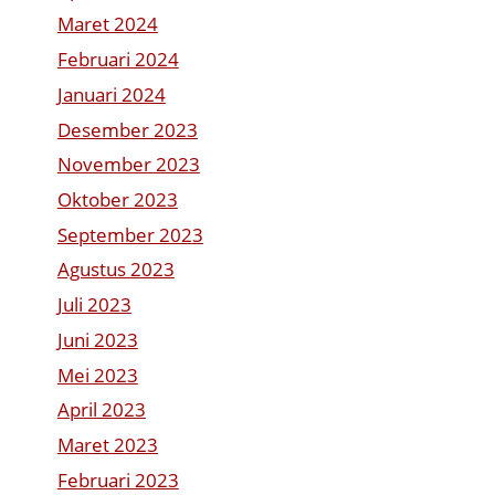
Maret 2024
Februari 2024
Januari 2024
Desember 2023
November 2023
Oktober 2023
September 2023
Agustus 2023
Juli 2023
Juni 2023
Mei 2023
April 2023
Maret 2023
Februari 2023