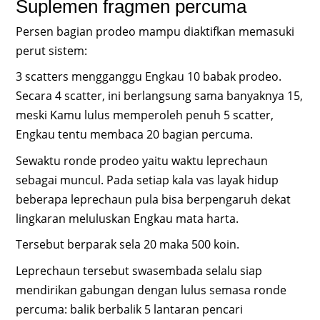
Suplemen fragmen percuma
Persen bagian prodeo mampu diaktifkan memasuki
perut sistem:
3 scatters mengganggu Engkau 10 babak prodeo.
Secara 4 scatter, ini berlangsung sama banyaknya 15,
meski Kamu lulus memperoleh penuh 5 scatter,
Engkau tentu membaca 20 bagian percuma.
Sewaktu ronde prodeo yaitu waktu leprechaun
sebagai muncul. Pada setiap kala vas layak hidup
beberapa leprechaun pula bisa berpengaruh dekat
lingkaran meluluskan Engkau mata harta.
Tersebut berparak sela 20 maka 500 koin.
Leprechaun tersebut swasembada selalu siap
mendirikan gabungan dengan lulus semasa ronde
percuma: balik berbalik 5 lantaran pencari