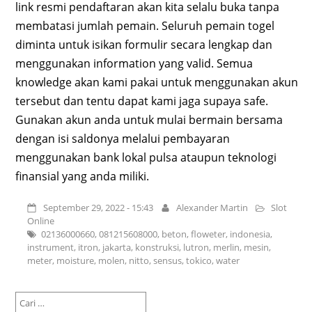
link resmi pendaftaran akan kita selalu buka tanpa
membatasi jumlah pemain. Seluruh pemain togel
diminta untuk isikan formulir secara lengkap dan
menggunakan information yang valid. Semua
knowledge akan kami pakai untuk menggunakan akun
tersebut dan tentu dapat kami jaga supaya safe.
Gunakan akun anda untuk mulai bermain bersama
dengan isi saldonya melalui pembayaran
menggunakan bank lokal pulsa ataupun teknologi
finansial yang anda miliki.
September 29, 2022 - 15:43
Alexander Martin
Slot
Online
02136000660
,
081215608000
,
beton
,
floweter
,
indonesia
,
instrument
,
itron
,
jakarta
,
konstruksi
,
lutron
,
merlin
,
mesin
,
meter
,
moisture
,
molen
,
nitto
,
sensus
,
tokico
,
water
Cari
untuk: