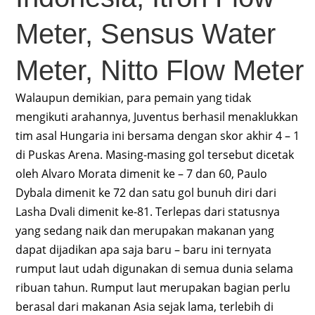
Meter, Sensus Water
Meter, Nitto Flow Meter
Walaupun demikian, para pemain yang tidak
mengikuti arahannya, Juventus berhasil menaklukkan
tim asal Hungaria ini bersama dengan skor akhir 4 – 1
di Puskas Arena. Masing-masing gol tersebut dicetak
oleh Alvaro Morata dimenit ke – 7 dan 60, Paulo
Dybala dimenit ke 72 dan satu gol bunuh diri dari
Lasha Dvali dimenit ke-81. Terlepas dari statusnya
yang sedang naik dan merupakan makanan yang
dapat dijadikan apa saja baru – baru ini ternyata
rumput laut udah digunakan di semua dunia selama
ribuan tahun. Rumput laut merupakan bagian perlu
berasal dari makanan Asia sejak lama, terlebih di