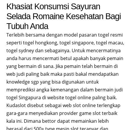
Khasiat Konsumsi Sayuran
Selada Romaine Kesehatan Bagi
Tubuh Anda
Terlebih bersama dengan model pasaran togel resmi
seperti togel hongkong, togel singapore, togel macau,
togel sydney dan sebagainya. Untuk mencermatinya
anda harus mencermati betul apakah banyak pemain
yang bermain di sana. Jika pemain telah bermain di
web judi paling baik maka pasti bakal mendapatkan
knowledge sgp yang bisa digunakan untuk
memprediksi angka kemenangan dalam bermain judi
togel Singapura di website togel online paling baik.
Kudaslot disebut sebagai web slot online terlengkap
gara-gara menyediakan provider game slot terbaik
kala ini. Dimana bettor dapat memainkan lebih
berasal dari 500+ type mesin slot teranyar dan