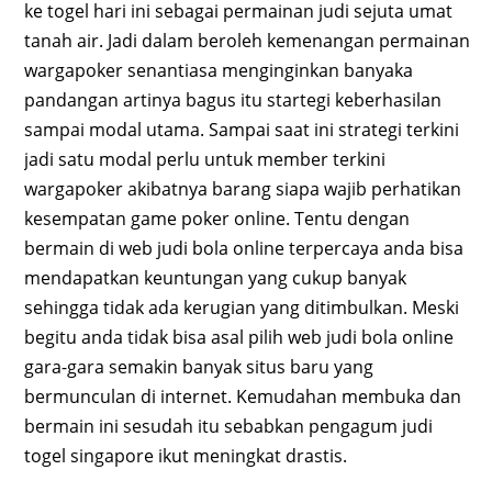
ke togel hari ini sebagai permainan judi sejuta umat
tanah air. Jadi dalam beroleh kemenangan permainan
wargapoker senantiasa menginginkan banyaka
pandangan artinya bagus itu startegi keberhasilan
sampai modal utama. Sampai saat ini strategi terkini
jadi satu modal perlu untuk member terkini
wargapoker akibatnya barang siapa wajib perhatikan
kesempatan game poker online. Tentu dengan
bermain di web judi bola online terpercaya anda bisa
mendapatkan keuntungan yang cukup banyak
sehingga tidak ada kerugian yang ditimbulkan. Meski
begitu anda tidak bisa asal pilih web judi bola online
gara-gara semakin banyak situs baru yang
bermunculan di internet. Kemudahan membuka dan
bermain ini sesudah itu sebabkan pengagum judi
togel singapore ikut meningkat drastis.