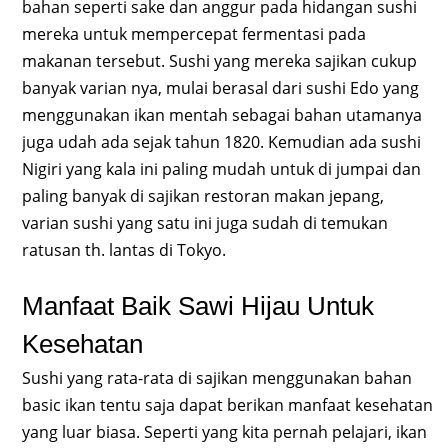
bahan seperti sake dan anggur pada hidangan sushi
mereka untuk mempercepat fermentasi pada
makanan tersebut. Sushi yang mereka sajikan cukup
banyak varian nya, mulai berasal dari sushi Edo yang
menggunakan ikan mentah sebagai bahan utamanya
juga udah ada sejak tahun 1820. Kemudian ada sushi
Nigiri yang kala ini paling mudah untuk di jumpai dan
paling banyak di sajikan restoran makan jepang,
varian sushi yang satu ini juga sudah di temukan
ratusan th. lantas di Tokyo.
Manfaat Baik Sawi Hijau Untuk
Kesehatan
Sushi yang rata-rata di sajikan menggunakan bahan
basic ikan tentu saja dapat berikan manfaat kesehatan
yang luar biasa. Seperti yang kita pernah pelajari, ikan