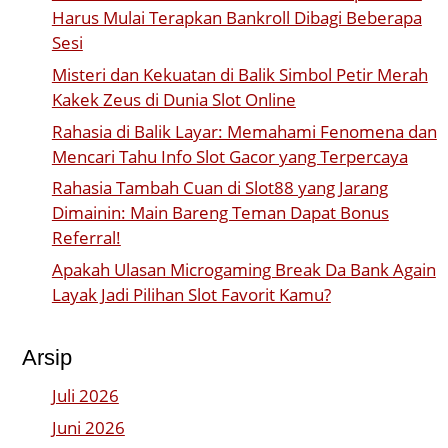
Harus Mulai Terapkan Bankroll Dibagi Beberapa
Sesi
Misteri dan Kekuatan di Balik Simbol Petir Merah
Kakek Zeus di Dunia Slot Online
Rahasia di Balik Layar: Memahami Fenomena dan
Mencari Tahu Info Slot Gacor yang Terpercaya
Rahasia Tambah Cuan di Slot88 yang Jarang
Dimainin: Main Bareng Teman Dapat Bonus
Referral!
Apakah Ulasan Microgaming Break Da Bank Again
Layak Jadi Pilihan Slot Favorit Kamu?
Arsip
Juli 2026
Juni 2026