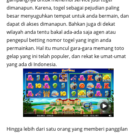
dimanapun. Karena, togel sebagai pejudian paling
besar menyuguhkan tempat untuk anda bermain, dan
dapat di akses dimanapun. Bahkan juga di dekat
wilayah anda tentu bakal ada-ada saja agen atau
pengepul betting nomor togel yang ingin anda
permainkan. Hal itu muncul gara-gara memang toto
gelap yang ini telah populer, dan rekat ke umat-umat
yang ada di Indonesia.
Hingga lebih dari satu orang yang memberi panggilan