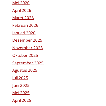
Mei 2026
April 2026
Maret 2026
Februari 2026
Januari 2026
Desember 2025
November 2025
Oktober 2025
September 2025
Agustus 2025
Juli 2025
Juni 2025
Mei 2025
April 2025