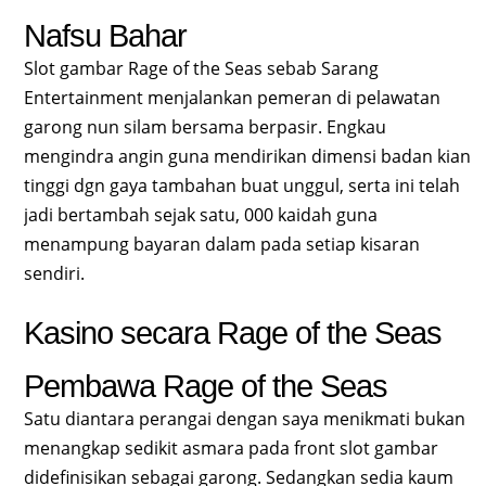
Nafsu Bahar
Slot gambar Rage of the Seas sebab Sarang
Entertainment menjalankan pemeran di pelawatan
garong nun silam bersama berpasir. Engkau
mengindra angin guna mendirikan dimensi badan kian
tinggi dgn gaya tambahan buat unggul, serta ini telah
jadi bertambah sejak satu, 000 kaidah guna
menampung bayaran dalam pada setiap kisaran
sendiri.
Kasino secara Rage of the Seas
Pembawa Rage of the Seas
Satu diantara perangai dengan saya menikmati bukan
menangkap sedikit asmara pada front slot gambar
didefinisikan sebagai garong. Sedangkan sedia kaum