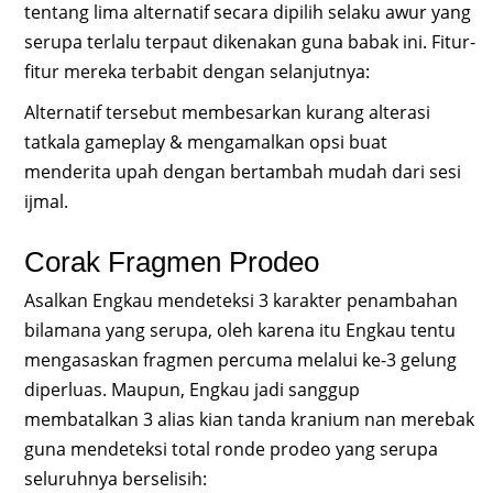
tentang lima alternatif secara dipilih selaku awur yang
serupa terlalu terpaut dikenakan guna babak ini. Fitur-
fitur mereka terbabit dengan selanjutnya:
Alternatif tersebut membesarkan kurang alterasi
tatkala gameplay & mengamalkan opsi buat
menderita upah dengan bertambah mudah dari sesi
ijmal.
Corak Fragmen Prodeo
Asalkan Engkau mendeteksi 3 karakter penambahan
bilamana yang serupa, oleh karena itu Engkau tentu
mengasaskan fragmen percuma melalui ke-3 gelung
diperluas. Maupun, Engkau jadi sanggup
membatalkan 3 alias kian tanda kranium nan merebak
guna mendeteksi total ronde prodeo yang serupa
seluruhnya berselisih: