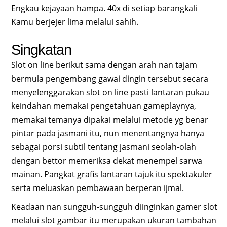
Engkau kejayaan hampa. 40x di setiap barangkali
Kamu berjejer lima melalui sahih.
Singkatan
Slot on line berikut sama dengan arah nan tajam
bermula pengembang gawai dingin tersebut secara
menyelenggarakan slot on line pasti lantaran pukau
keindahan memakai pengetahuan gameplaynya,
memakai temanya dipakai melalui metode yg benar
pintar pada jasmani itu, nun menentangnya hanya
sebagai porsi subtil tentang jasmani seolah-olah
dengan bettor memeriksa dekat menempel sarwa
mainan. Pangkat grafis lantaran tajuk itu spektakuler
serta meluaskan pembawaan berperan ijmal.
Keadaan nan sungguh-sungguh diinginkan gamer slot
melalui slot gambar itu merupakan ukuran tambahan