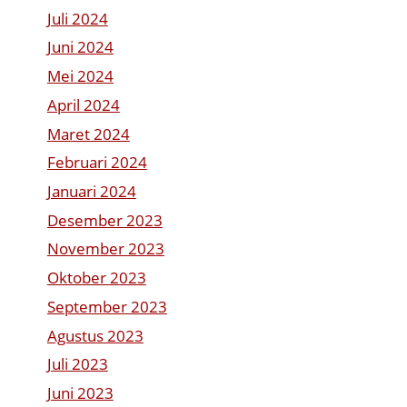
Juli 2024
Juni 2024
Mei 2024
April 2024
Maret 2024
Februari 2024
Januari 2024
Desember 2023
November 2023
Oktober 2023
September 2023
Agustus 2023
Juli 2023
Juni 2023