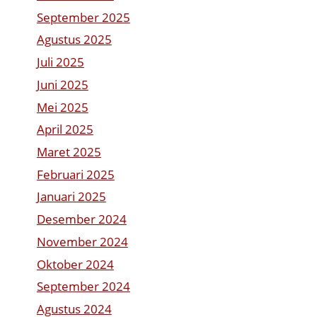
September 2025
Agustus 2025
Juli 2025
Juni 2025
Mei 2025
April 2025
Maret 2025
Februari 2025
Januari 2025
Desember 2024
November 2024
Oktober 2024
September 2024
Agustus 2024