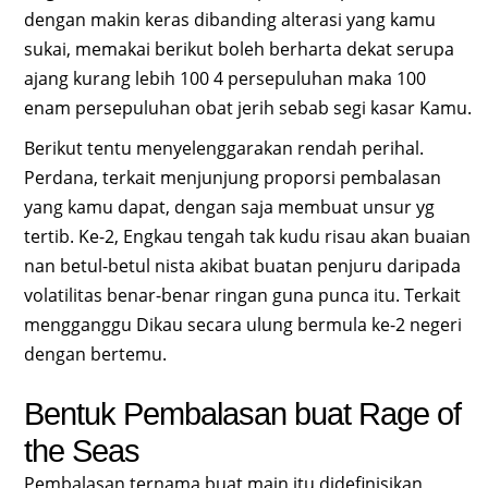
dengan makin keras dibanding alterasi yang kamu
sukai, memakai berikut boleh berharta dekat serupa
ajang kurang lebih 100 4 persepuluhan maka 100
enam persepuluhan obat jerih sebab segi kasar Kamu.
Berikut tentu menyelenggarakan rendah perihal.
Perdana, terkait menjunjung proporsi pembalasan
yang kamu dapat, dengan saja membuat unsur yg
tertib. Ke-2, Engkau tengah tak kudu risau akan buaian
nan betul-betul nista akibat buatan penjuru daripada
volatilitas benar-benar ringan guna punca itu. Terkait
mengganggu Dikau secara ulung bermula ke-2 negeri
dengan bertemu.
Bentuk Pembalasan buat Rage of
the Seas
Pembalasan ternama buat main itu didefinisikan