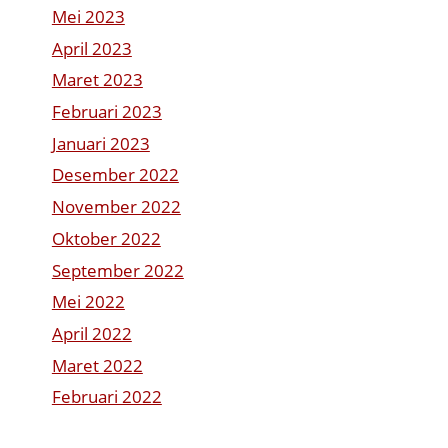
Mei 2023
April 2023
Maret 2023
Februari 2023
Januari 2023
Desember 2022
November 2022
Oktober 2022
September 2022
Mei 2022
April 2022
Maret 2022
Februari 2022