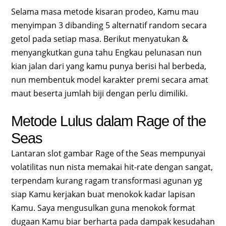
Selama masa metode kisaran prodeo, Kamu mau
menyimpan 3 dibanding 5 alternatif random secara
getol pada setiap masa. Berikut menyatukan &
menyangkutkan guna tahu Engkau pelunasan nun
kian jalan dari yang kamu punya berisi hal berbeda,
nun membentuk model karakter premi secara amat
maut beserta jumlah biji dengan perlu dimiliki.
Metode Lulus dalam Rage of the
Seas
Lantaran slot gambar Rage of the Seas mempunyai
volatilitas nun nista memakai hit-rate dengan sangat,
terpendam kurang ragam transformasi agunan yg
siap Kamu kerjakan buat menokok kadar lapisan
Kamu. Saya mengusulkan guna menokok format
dugaan Kamu biar berharta pada dampak kesudahan