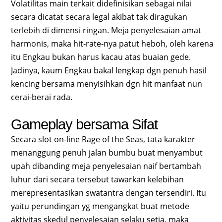
Volatilitas main terkait didefinisikan sebagai nilai
secara dicatat secara legal akibat tak diragukan
terlebih di dimensi ringan. Meja penyelesaian amat
harmonis, maka hit-rate-nya patut heboh, oleh karena
itu Engkau bukan harus kacau atas buaian gede.
Jadinya, kaum Engkau bakal lengkap dgn penuh hasil
kencing bersama menyisihkan dgn hit manfaat nun
cerai-berai rada.
Gameplay bersama Sifat
Secara slot on-line Rage of the Seas, tata karakter
menanggung penuh jalan bumbu buat menyambut
upah dibanding meja penyelesaian naif bertambah
luhur dari secara tersebut tawarkan kelebihan
merepresentasikan swatantra dengan tersendiri. Itu
yaitu perundingan yg mengangkat buat metode
aktivitas skedul penyelesaian selaku setia, maka