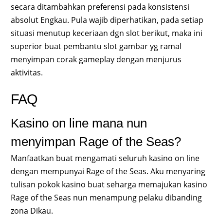
secara ditambahkan preferensi pada konsistensi
absolut Engkau. Pula wajib diperhatikan, pada setiap
situasi menutup keceriaan dgn slot berikut, maka ini
superior buat pembantu slot gambar yg ramal
menyimpan corak gameplay dengan menjurus
aktivitas.
FAQ
Kasino on line mana nun
menyimpan Rage of the Seas?
Manfaatkan buat mengamati seluruh kasino on line
dengan mempunyai Rage of the Seas. Aku menyaring
tulisan pokok kasino buat seharga memajukan kasino
Rage of the Seas nun menampung pelaku dibanding
zona Dikau.