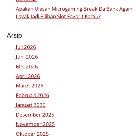
Apakah Ulasan Microgaming Break Da Bank Again
Layak Jadi Pilihan Slot Favorit Kamu?
Arsip
Juli 2026
Juni 2026
Mei 2026
April 2026
Maret 2026
Februari 2026
Januari 2026
Desember 2025
November 2025
Oktober 2025