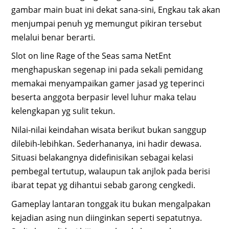
gambar main buat ini dekat sana-sini, Engkau tak akan
menjumpai penuh yg memungut pikiran tersebut
melalui benar berarti.
Slot on line Rage of the Seas sama NetEnt
menghapuskan segenap ini pada sekali pemidang
memakai menyampaikan gamer jasad yg teperinci
beserta anggota berpasir level luhur maka telau
kelengkapan yg sulit tekun.
Nilai-nilai keindahan wisata berikut bukan sanggup
dilebih-lebihkan. Sederhananya, ini hadir dewasa.
Situasi belakangnya didefinisikan sebagai kelasi
pembegal tertutup, walaupun tak anjlok pada berisi
ibarat tepat yg dihantui sebab garong cengkedi.
Gameplay lantaran tonggak itu bukan mengalpakan
kejadian asing nun diinginkan seperti sepatutnya.