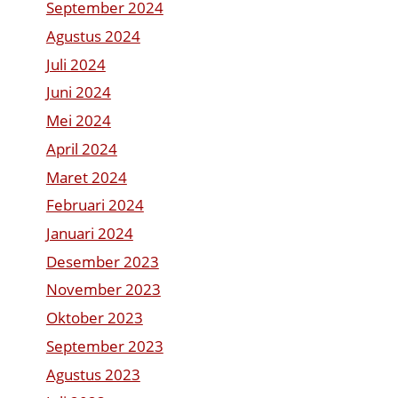
September 2024
Agustus 2024
Juli 2024
Juni 2024
Mei 2024
April 2024
Maret 2024
Februari 2024
Januari 2024
Desember 2023
November 2023
Oktober 2023
September 2023
Agustus 2023