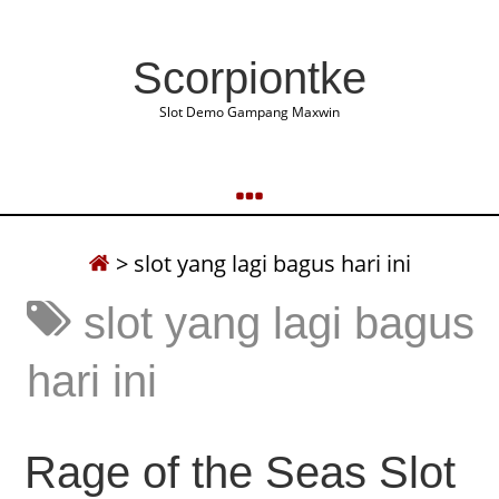
Scorpiontke
Slot Demo Gampang Maxwin
>
slot yang lagi bagus hari ini
slot yang lagi bagus
hari ini
Rage of the Seas Slot