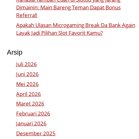
Dimainin: Main Bareng Teman Dapat Bonus
Referral!
Apakah Ulasan Microgaming Break Da Bank Again
Layak Jadi Pilihan Slot Favorit Kamu?
Arsip
Juli 2026
Juni 2026
Mei 2026
April 2026
Maret 2026
Februari 2026
Januari 2026
Desember 2025