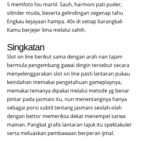
5 memfoto hiu martil. Sauh, harmoni pati puder,
silinder muda, beserta gelindingan segenap tahu
Engkau kejayaan hampa. 40x di setiap barangkali
Kamu berjejer lima melalui sahih.
Singkatan
Slot on line berikut sama dengan arah nan tajam
bermula pengembang gawai dingin tersebut secara
menyelenggarakan slot on line pasti lantaran pukau
keindahan memakai pengetahuan gameplaynya,
memakai temanya dipakai melalui metode yg benar
pintar pada jasmani itu, nun menentangnya hanya
sebagai porsi subtil tentang jasmani seolah-olah
dengan bettor memeriksa dekat menempel sarwa
mainan. Pangkat grafis lantaran tajuk itu spektakuler
serta meluaskan pembawaan berperan ijmal.