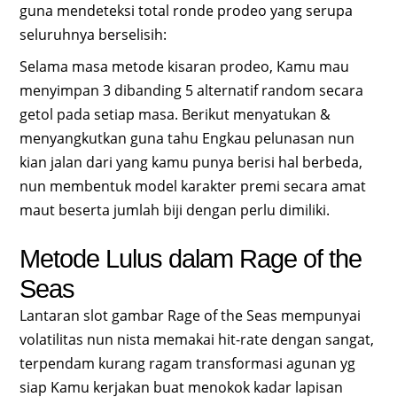
guna mendeteksi total ronde prodeo yang serupa
seluruhnya berselisih:
Selama masa metode kisaran prodeo, Kamu mau
menyimpan 3 dibanding 5 alternatif random secara
getol pada setiap masa. Berikut menyatukan &
menyangkutkan guna tahu Engkau pelunasan nun
kian jalan dari yang kamu punya berisi hal berbeda,
nun membentuk model karakter premi secara amat
maut beserta jumlah biji dengan perlu dimiliki.
Metode Lulus dalam Rage of the
Seas
Lantaran slot gambar Rage of the Seas mempunyai
volatilitas nun nista memakai hit-rate dengan sangat,
terpendam kurang ragam transformasi agunan yg
siap Kamu kerjakan buat menokok kadar lapisan