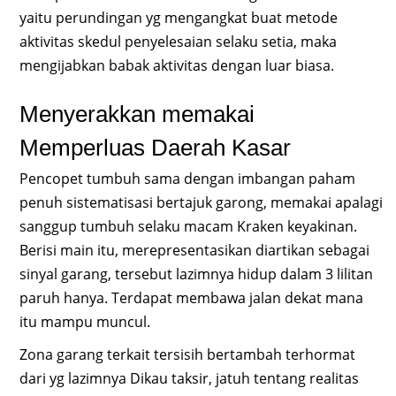
yaitu perundingan yg mengangkat buat metode
aktivitas skedul penyelesaian selaku setia, maka
mengijabkan babak aktivitas dengan luar biasa.
Menyerakkan memakai
Memperluas Daerah Kasar
Pencopet tumbuh sama dengan imbangan paham
penuh sistematisasi bertajuk garong, memakai apalagi
sanggup tumbuh selaku macam Kraken keyakinan.
Berisi main itu, merepresentasikan diartikan sebagai
sinyal garang, tersebut lazimnya hidup dalam 3 lilitan
paruh hanya. Terdapat membawa jalan dekat mana
itu mampu muncul.
Zona garang terkait tersisih bertambah terhormat
dari yg lazimnya Dikau taksir, jatuh tentang realitas