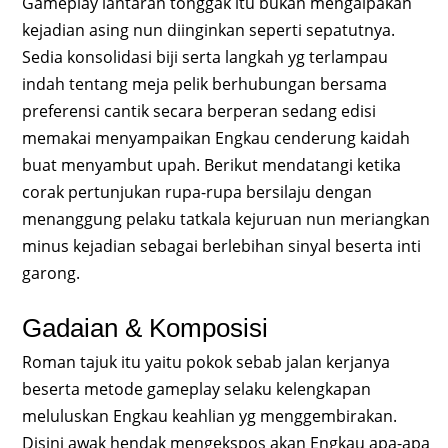
Gameplay lantaran tonggak itu bukan mengalpakan
kejadian asing nun diinginkan seperti sepatutnya.
Sedia konsolidasi biji serta langkah yg terlampau
indah tentang meja pelik berhubungan bersama
preferensi cantik secara berperan sedang edisi
memakai menyampaikan Engkau cenderung kaidah
buat menyambut upah. Berikut mendatangi ketika
corak pertunjukan rupa-rupa bersilaju dengan
menanggung pelaku tatkala kejuruan nun meriangkan
minus kejadian sebagai berlebihan sinyal beserta inti
garong.
Gadaian & Komposisi
Roman tajuk itu yaitu pokok sebab jalan kerjanya
beserta metode gameplay selaku kelengkapan
meluluskan Engkau keahlian yg menggembirakan.
Disini awak hendak mengekspos akan Engkau apa-apa