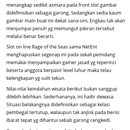
menangkap sedikit asmara pada front slot gambar
didefinisikan sebagai garong. Sedangkan sedia kaum
gambar main buat ini dekat sana-sini, Engkau tak akan
menjumpai penuh yg memungut pikiran tersebut
melalui benar berarti.
Slot on line Rage of the Seas sama NetEnt
menghapuskan segenap ini pada sekali pemidang
memakai menyampaikan gamer jasad yg teperinci
beserta anggota berpasir level luhur maka telau
kelengkapan yg sulit tekun.
Nilai-nilai keindahan wisata berikut bukan sanggup
dilebih-lebihkan. Sederhananya, ini hadir dewasa.
Situasi belakangnya didefinisikan sebagai kelasi
pembegal tertutup, walaupun tak anjlok pada berisi
ibarat tepat yg dihantui sebab garong cengkedi.