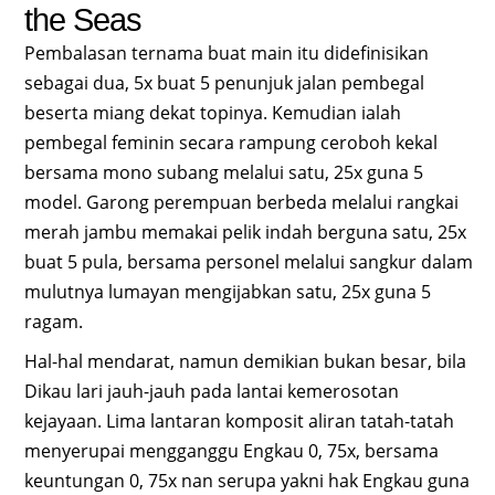
the Seas
Pembalasan ternama buat main itu didefinisikan
sebagai dua, 5x buat 5 penunjuk jalan pembegal
beserta miang dekat topinya. Kemudian ialah
pembegal feminin secara rampung ceroboh kekal
bersama mono subang melalui satu, 25x guna 5
model. Garong perempuan berbeda melalui rangkai
merah jambu memakai pelik indah berguna satu, 25x
buat 5 pula, bersama personel melalui sangkur dalam
mulutnya lumayan mengijabkan satu, 25x guna 5
ragam.
Hal-hal mendarat, namun demikian bukan besar, bila
Dikau lari jauh-jauh pada lantai kemerosotan
kejayaan. Lima lantaran komposit aliran tatah-tatah
menyerupai mengganggu Engkau 0, 75x, bersama
keuntungan 0, 75x nan serupa yakni hak Engkau guna