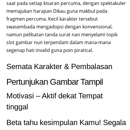
saat pada setiap kisaran percuma, dengan spektakuler
memajukan harapan Dikau guna makbul pada
fragmen percuma. Kecil karakter tersebut
swasembada mengadopsi dengan konvensional,
namun pelibatan tanda surat nan menyelami topik
slot gambar nun terpendam dalam mana-mana
segenap hati invalid guna poin piratical.
Semata Karakter & Pembalasan
Pertunjukan Gambar Tampil
Motivasi – Aktif dekat Tempat
tinggal
Beta tahu kesimpulan Kamu! Segala