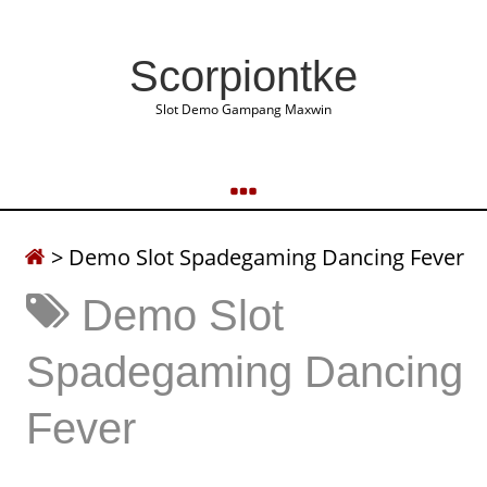
Scorpiontke
Slot Demo Gampang Maxwin
>
Demo Slot Spadegaming Dancing Fever
Demo Slot
Spadegaming Dancing
Fever