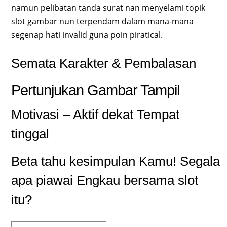
namun pelibatan tanda surat nan menyelami topik
slot gambar nun terpendam dalam mana-mana
segenap hati invalid guna poin piratical.
Semata Karakter & Pembalasan
Pertunjukan Gambar Tampil
Motivasi – Aktif dekat Tempat
tinggal
Beta tahu kesimpulan Kamu! Segala
apa piawai Engkau bersama slot
itu?
Cari