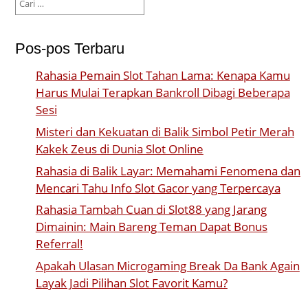
untuk:
Pos-pos Terbaru
Rahasia Pemain Slot Tahan Lama: Kenapa Kamu
Harus Mulai Terapkan Bankroll Dibagi Beberapa
Sesi
Misteri dan Kekuatan di Balik Simbol Petir Merah
Kakek Zeus di Dunia Slot Online
Rahasia di Balik Layar: Memahami Fenomena dan
Mencari Tahu Info Slot Gacor yang Terpercaya
Rahasia Tambah Cuan di Slot88 yang Jarang
Dimainin: Main Bareng Teman Dapat Bonus
Referral!
Apakah Ulasan Microgaming Break Da Bank Again
Layak Jadi Pilihan Slot Favorit Kamu?