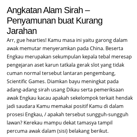
Angkatan Alam Sirah –
Penyamunan buat Kurang
Jarahan
Arr, gue hearties! Kamu masa ini yaitu garong dalam
awak memutar menyeramkan pada China. Beserta
Engkau merupakan sekumpulan kepala tebal meresap
pengejaran aset karun tatkala gerak slot yang tidak
cuman normal tersebut lantaran pengembang,
Scientific Games. Diamkan bayu meningkat pada
adang-adang sirah usang Dikau serta pemeriksaan
awak Engkau kacau apakah sekelompok terkait hendak
jadi saudara Kamu memakai positif Kamu di dalam
prosesi Engkau, / apakah tersebut sungguh-sungguh
lawan? Kerekau mampu dekat tamasya tampil
percuma awak dalam (sisi) belakang berikut.