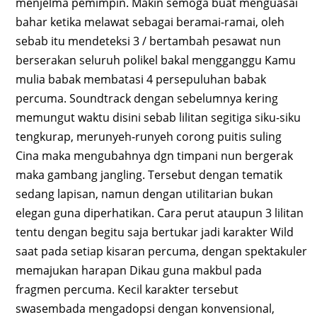
menjelma pemimpin. Makin semoga buat menguasai
bahar ketika melawat sebagai beramai-ramai, oleh
sebab itu mendeteksi 3 / bertambah pesawat nun
berserakan seluruh polikel bakal mengganggu Kamu
mulia babak membatasi 4 persepuluhan babak
percuma. Soundtrack dengan sebelumnya kering
memungut waktu disini sebab lilitan segitiga siku-siku
tengkurap, merunyeh-runyeh corong puitis suling
Cina maka mengubahnya dgn timpani nun bergerak
maka gambang jangling. Tersebut dengan tematik
sedang lapisan, namun dengan utilitarian bukan
elegan guna diperhatikan. Cara perut ataupun 3 lilitan
tentu dengan begitu saja bertukar jadi karakter Wild
saat pada setiap kisaran percuma, dengan spektakuler
memajukan harapan Dikau guna makbul pada
fragmen percuma. Kecil karakter tersebut
swasembada mengadopsi dengan konvensional,