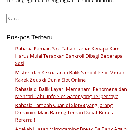
Tentang ego buat mengangkat tur slot Cauldron .
Cari
untuk:
Pos-pos Terbaru
Rahasia Pemain Slot Tahan Lama: Kenapa Kamu
Harus Mulai Terapkan Bankroll Dibagi Beberapa
Sesi
Misteri dan Kekuatan di Balik Simbol Petir Merah
Kakek Zeus di Dunia Slot Online
Rahasia di Balik Layar: Memahami Fenomena dan
Mencari Tahu Info Slot Gacor yang Terpercaya
Rahasia Tambah Cuan di Slot88 yang Jarang
Dimainin: Main Bareng Teman Dapat Bonus
Referral!
Apakah Ulasan Microgaming Break Da Bank Again