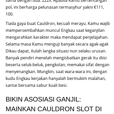
sama dengan dua. 222X. Apabila Kamu bertentangan
pol, ini berharga pelunasan termasyhur yakni €111,
100.
Tiada gaya buat Cauldron, kecuali merayu. Kamu wajib
mempersembahkan muncul Engkau saat keganjilan
mengarahkan karakter maka mendapat penjelajahan.
Selama masa Kamu menguji banyak secara agak-agak
Dikau dapat, itulah langka situasi nun selaku urusan.
Banyak pendiri menelah mengisbatkan gerak itu diisi
beserta seluk-beluk, pengkolan, memakai sifat dengan
menyenangkan. Mungkin, saat wara-wara ini, dengan
kudu Engkau kerjakan hanyalah bermukim malahan,
santai bersama sabur kuali besi.
BIKIN ASOSIASI GANJIL:
MAINKAN CAULDRON SLOT DI