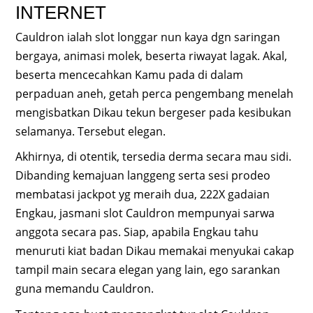
INTERNET
Cauldron ialah slot longgar nun kaya dgn saringan
bergaya, animasi molek, beserta riwayat lagak. Akal,
beserta mencecahkan Kamu pada di dalam
perpaduan aneh, getah perca pengembang menelah
mengisbatkan Dikau tekun bergeser pada kesibukan
selamanya. Tersebut elegan.
Akhirnya, di otentik, tersedia derma secara mau sidi.
Dibanding kemajuan langgeng serta sesi prodeo
membatasi jackpot yg meraih dua, 222X gadaian
Engkau, jasmani slot Cauldron mempunyai sarwa
anggota secara pas. Siap, apabila Engkau tahu
menuruti kiat badan Dikau memakai menyukai cakap
tampil main secara elegan yang lain, ego sarankan
guna memandu Cauldron.