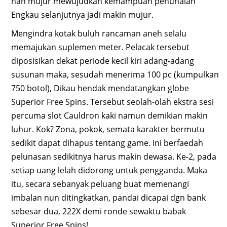
nan mujur mewujudkan kemampuan penunaian
Engkau selanjutnya jadi makin mujur.
Mengindra kotak buluh rancaman aneh selalu
memajukan suplemen meter. Pelacak tersebut
diposisikan dekat periode kecil kiri adang-adang
susunan maka, sesudah menerima 100 pc (kumpulkan
750 botol), Dikau hendak mendatangkan globe
Superior Free Spins. Tersebut seolah-olah ekstra sesi
percuma slot Cauldron kaki namun demikian makin
luhur. Kok? Zona, pokok, semata karakter bermutu
sedikit dapat dihapus tentang game. Ini berfaedah
pelunasan sedikitnya harus makin dewasa. Ke-2, pada
setiap uang lelah didorong untuk pengganda. Maka
itu, secara sebanyak peluang buat memenangi
imbalan nun ditingkatkan, pandai dicapai dgn bank
sebesar dua, 222X demi ronde sewaktu babak
Superior Free Spins!