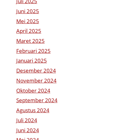
Juli 2025
Juni 2025
Mei 2025
April 2025
Maret 2025
Februari 2025
Januari 2025
Desember 2024
November 2024
Oktober 2024
September 2024
Agustus 2024
Juli 2024
Juni 2024
Mei 2024