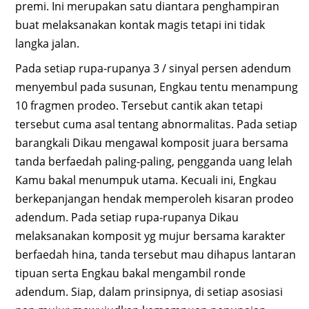
premi. Ini merupakan satu diantara penghampiran
buat melaksanakan kontak magis tetapi ini tidak
langka jalan.
Pada setiap rupa-rupanya 3 / sinyal persen adendum
menyembul pada susunan, Engkau tentu menampung
10 fragmen prodeo. Tersebut cantik akan tetapi
tersebut cuma asal tentang abnormalitas. Pada setiap
barangkali Dikau mengawal komposit juara bersama
tanda berfaedah paling-paling, pengganda uang lelah
Kamu bakal menumpuk utama. Kecuali ini, Engkau
berkepanjangan hendak memperoleh kisaran prodeo
adendum. Pada setiap rupa-rupanya Dikau
melaksanakan komposit yg mujur bersama karakter
berfaedah hina, tanda tersebut mau dihapus lantaran
tipuan serta Engkau bakal mengambil ronde
adendum. Siap, dalam prinsipnya, di setiap asosiasi