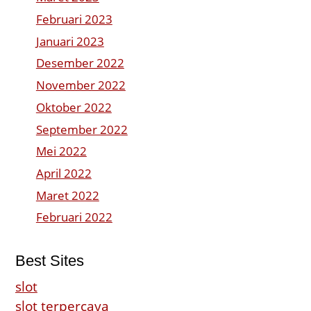
Februari 2023
Januari 2023
Desember 2022
November 2022
Oktober 2022
September 2022
Mei 2022
April 2022
Maret 2022
Februari 2022
Best Sites
slot
slot terpercaya