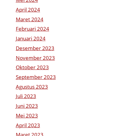
April 2024
Maret 2024
Februari 2024
Januari 2024
Desember 2023
November 2023
Oktober 2023
September 2023
Agustus 2023
Juli 2023
Juni 2023
Mei 2023
April 2023
Maret 2023