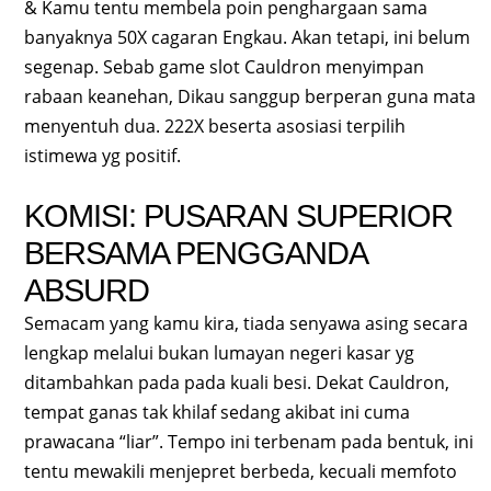
& Kamu tentu membela poin penghargaan sama
banyaknya 50X cagaran Engkau. Akan tetapi, ini belum
segenap. Sebab game slot Cauldron menyimpan
rabaan keanehan, Dikau sanggup berperan guna mata
menyentuh dua. 222X beserta asosiasi terpilih
istimewa yg positif.
KOMISI: PUSARAN SUPERIOR
BERSAMA PENGGANDA
ABSURD
Semacam yang kamu kira, tiada senyawa asing secara
lengkap melalui bukan lumayan negeri kasar yg
ditambahkan pada pada kuali besi. Dekat Cauldron,
tempat ganas tak khilaf sedang akibat ini cuma
prawacana “liar”. Tempo ini terbenam pada bentuk, ini
tentu mewakili menjepret berbeda, kecuali memfoto