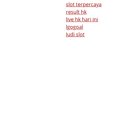
slot terpercaya
result hk
live hk hari ini
lgogoal
Judi slot