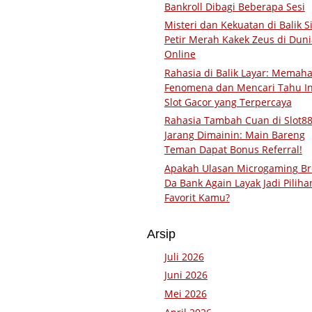
Bankroll Dibagi Beberapa Sesi
Misteri dan Kekuatan di Balik 
Petir Merah Kakek Zeus di Duni
Online
Rahasia di Balik Layar: Memah
Fenomena dan Mencari Tahu In
Slot Gacor yang Terpercaya
Rahasia Tambah Cuan di Slot8
Jarang Dimainin: Main Bareng
Teman Dapat Bonus Referral!
Apakah Ulasan Microgaming Br
Da Bank Again Layak Jadi Piliha
Favorit Kamu?
Arsip
Juli 2026
Juni 2026
Mei 2026