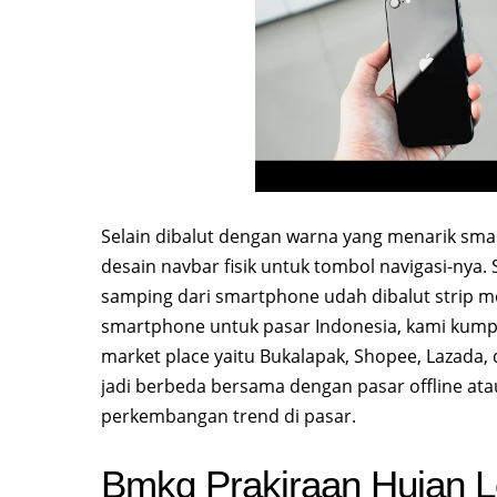
Selain dibalut dengan warna yang menarik sma
desain navbar fisik untuk tombol navigasi-nya. 
samping dari smartphone udah dibalut strip me
smartphone untuk pasar Indonesia, kami kump
market place yaitu Bukalapak, Shopee, Lazada, 
jadi berbeda bersama dengan pasar offline ata
perkembangan trend di pasar.
Bmkg Prakiraan Hujan 