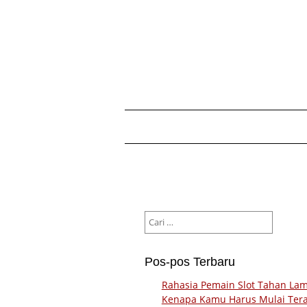
Cari
untuk:
Pos-pos Terbaru
Rahasia Pemain Slot Tahan Lam
Kenapa Kamu Harus Mulai Ter