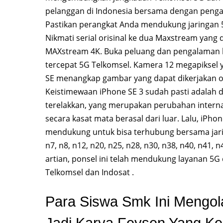
pelanggan di Indonesia bersama dengan pengal
Pastikan perangkat Anda mendukung jaringan 5
Nikmati serial orisinal ke dua Maxstream yang d
MAXstream 4K. Buka peluang dan pengalaman 
tercepat 5G Telkomsel. Kamera 12 megapiksel
SE menangkap gambar yang dapat dikerjakan o
Keistimewaan iPhone SE 3 sudah pasti adalah 
terelakkan, yang merupakan perubahan internal 
secara kasat mata berasal dari luar. Lalu, iPho
mendukung untuk bisa terhubung bersama jaring
n7, n8, n12, n20, n25, n28, n30, n38, n40, n41, 
artian, ponsel ini telah mendukung layanan 5G 
Telkomsel dan Indosat .
Para Siswa Smk Ini Mengol