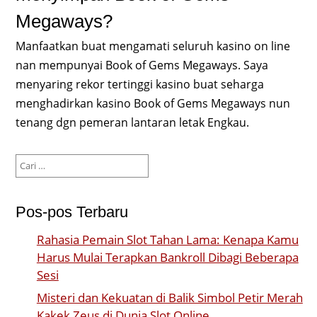
Megaways?
Manfaatkan buat mengamati seluruh kasino on line
nan mempunyai Book of Gems Megaways. Saya
menyaring rekor tertinggi kasino buat seharga
menghadirkan kasino Book of Gems Megaways nun
tenang dgn pemeran lantaran letak Engkau.
Cari
untuk:
Pos-pos Terbaru
Rahasia Pemain Slot Tahan Lama: Kenapa Kamu
Harus Mulai Terapkan Bankroll Dibagi Beberapa
Sesi
Misteri dan Kekuatan di Balik Simbol Petir Merah
Kakek Zeus di Dunia Slot Online