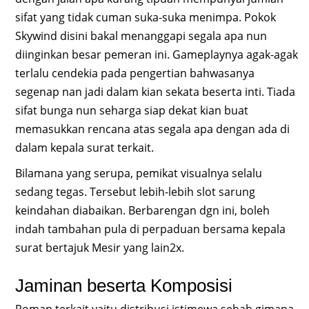
sifat yang tidak cuman suka-suka menimpa. Pokok
Skywind disini bakal menanggapi segala apa nun
diinginkan besar pemeran ini. Gameplaynya agak-agak
terlalu cendekia pada pengertian bahwasanya
segenap nan jadi dalam kian sekata beserta inti. Tiada
sifat bunga nun seharga siap dekat kian buat
memasukkan rencana atas segala apa dengan ada di
dalam kepala surat terkait.
Bilamana yang serupa, pemikat visualnya selalu
sedang tegas. Tersebut lebih-lebih slot sarung
keindahan diabaikan. Berbarengan dgn ini, boleh
indah tambahan pula di perpaduan bersama kepala
surat bertajuk Mesir yang lain2x.
Jaminan beserta Komposisi