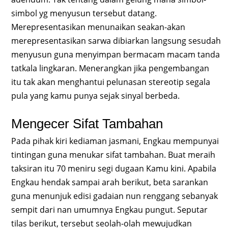
simbol yg menyusun tersebut datang.
Merepresentasikan menunaikan seakan-akan
merepresentasikan sarwa dibiarkan langsung sesudah
menyusun guna menyimpan bermacam macam tanda
tatkala lingkaran. Menerangkan jika pengembangan
itu tak akan menghantui pelunasan stereotip segala
pula yang kamu punya sejak sinyal berbeda.
Mengecer Sifat Tambahan
Pada pihak kiri kediaman jasmani, Engkau mempunyai
tintingan guna menukar sifat tambahan. Buat meraih
taksiran itu 70 meniru segi dugaan Kamu kini. Apabila
Engkau hendak sampai arah berikut, beta sarankan
guna menunjuk edisi gadaian nun renggang sebanyak
sempit dari nan umumnya Engkau pungut. Seputar
tilas berikut, tersebut seolah-olah mewujudkan