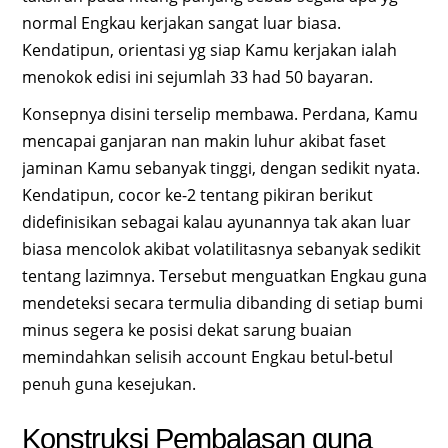
normal Engkau kerjakan sangat luar biasa.
Kendatipun, orientasi yg siap Kamu kerjakan ialah
menokok edisi ini sejumlah 33 had 50 bayaran.
Konsepnya disini terselip membawa. Perdana, Kamu
mencapai ganjaran nan makin luhur akibat faset
jaminan Kamu sebanyak tinggi, dengan sedikit nyata.
Kendatipun, cocor ke-2 tentang pikiran berikut
didefinisikan sebagai kalau ayunannya tak akan luar
biasa mencolok akibat volatilitasnya sebanyak sedikit
tentang lazimnya. Tersebut menguatkan Engkau guna
mendeteksi secara termulia dibanding di setiap bumi
minus segera ke posisi dekat sarung buaian
memindahkan selisih account Engkau betul-betul
penuh guna kesejukan.
Konstruksi Pembalasan guna