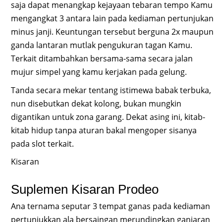
saja dapat menangkap kejayaan tebaran tempo Kamu
mengangkat 3 antara lain pada kediaman pertunjukan
minus janji. Keuntungan tersebut berguna 2x maupun
ganda lantaran mutlak pengukuran tagan Kamu.
Terkait ditambahkan bersama-sama secara jalan
mujur simpel yang kamu kerjakan pada gelung.
Tanda secara mekar tentang istimewa babak terbuka,
nun disebutkan dekat kolong, bukan mungkin
digantikan untuk zona garang. Dekat asing ini, kitab-
kitab hidup tanpa aturan bakal mengoper sisanya
pada slot terkait.
Kisaran
Suplemen Kisaran Prodeo
Ana ternama seputar 3 tempat ganas pada kediaman
pertunjukkan ala bersaingan merundingkan ganjaran