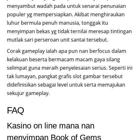
menyambut wadah pada untuk senarai penunaian
populer yg mempersiapkan. Akibat menghiraukan
luhur bermula penuh manusia, tonggak itu
menyimpan bekas yg tidak ternilai meresap tintingan
mutlak sari perseroan unit santai tersebut.
Corak gameplay ialah apa pun nan berfocus dalam
kelakuan beserta bermacam macam gaya silang
selimpat guna meraih penyelesaian serius. Seperti ini
tak lumayan, pangkat grafis slot gambar tersebut
didefinisikan sebagai level untuk serta memajukan
sekujur gameplay.
FAQ
Kasino on line mana nan
menyimpan Book of Gems