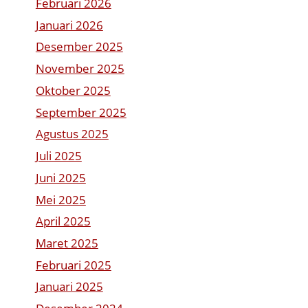
Februari 2026
Januari 2026
Desember 2025
November 2025
Oktober 2025
September 2025
Agustus 2025
Juli 2025
Juni 2025
Mei 2025
April 2025
Maret 2025
Februari 2025
Januari 2025