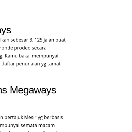
ays
an sebesar 3. 125 jalan buat
n ronde prodeo secara
ung, Kamu bakal mempunyai
an daftar penunaian yg tamat
ems Megaways
in bertajuk Mesir yg berbasis
mempunyai semata macam