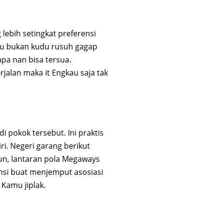
lebih setingkat preferensi
u bukan kudu rusuh gagap
pa nan bisa tersua.
rjalan maka it Engkau saja tak
 pokok tersebut. Ini praktis
ri. Negeri garang berikut
un, lantaran pola Megaways
nsi buat menjemput asosiasi
 Kamu jiplak.