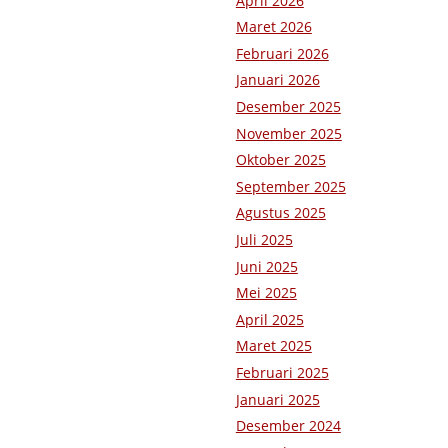
April 2026
Maret 2026
Februari 2026
Januari 2026
Desember 2025
November 2025
Oktober 2025
September 2025
Agustus 2025
Juli 2025
Juni 2025
Mei 2025
April 2025
Maret 2025
Februari 2025
Januari 2025
Desember 2024