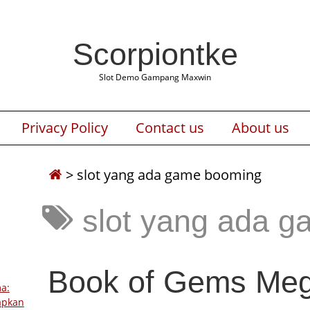
Scorpiontke
Slot Demo Gampang Maxwin
Privacy Policy
Contact us
About us
>
slot yang ada game booming
slot yang ada 
Book of Gems Meg
a:
apkan