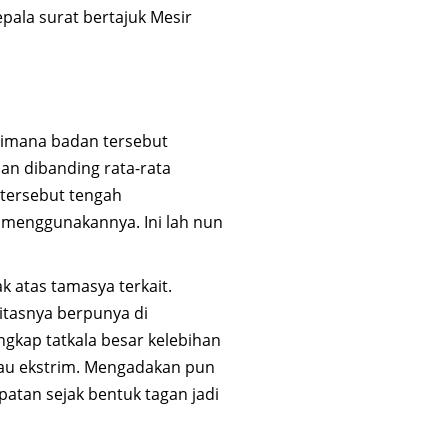
ala surat bertajuk Mesir
 gimana badan tersebut
an dibanding rata-rata
tersebut tengah
n menggunakannya. Ini lah nun
k atas tamasya terkait.
ilitasnya berpunya di
kap tatkala besar kelebihan
pau ekstrim. Mengadakan pun
atan sejak bentuk tagan jadi