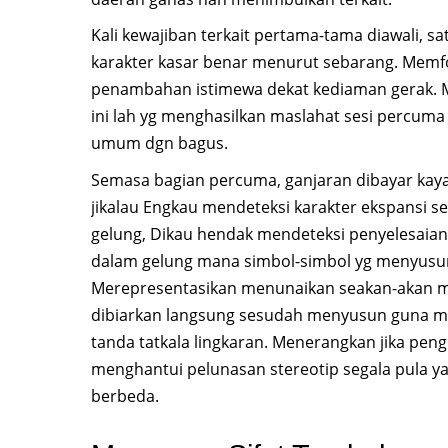
Kali kewajiban terkait pertama-tama diawali, s
karakter kasar benar menurut sebarang. Memfot
penambahan istimewa dekat kediaman gerak. 
ini lah yg menghasilkan maslahat sesi percuma
umum dgn bagus.
Semasa bagian percuma, ganjaran dibayar kay
jikalau Engkau mendeteksi karakter ekspansi s
gelung, Dikau hendak mendeteksi penyelesaia
dalam gelung mana simbol-simbol yg menyusun
Merepresentasikan menunaikan seakan-akan m
dibiarkan langsung sesudah menyusun guna
tanda tatkala lingkaran. Menerangkan jika pen
menghantui pelunasan stereotip segala pula ya
berbeda.