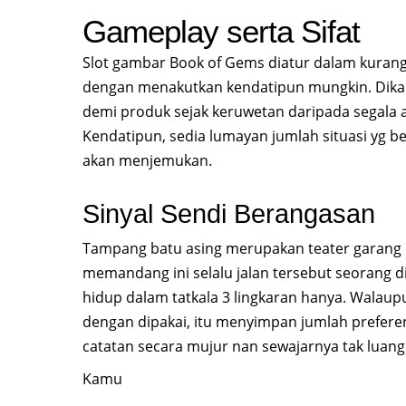
Gameplay serta Sifat
Slot gambar Book of Gems diatur dalam kurang 
dengan menakutkan kendatipun mungkin. Dika
demi produk sejak keruwetan daripada segala a
Kendatipun, sedia lumayan jumlah situasi yg be
akan menjemukan.
Sinyal Sendi Berangasan
Tampang batu asing merupakan teater garang di
memandang ini selalu jalan tersebut seorang di
hidup dalam tatkala 3 lingkaran hanya. Walaup
dengan dipakai, itu menyimpan jumlah prefere
catatan secara mujur nan sewajarnya tak luang
Kamu