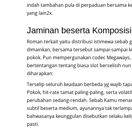
indah tambahan pula di perpaduan bersama kep
yang lain2x.
Jaminan beserta Komposisi
Roman terkait yaitu distribusi istimewa sebab
dimainkan, bersama tersebut sampai-sampai ki
pokok. Pun mempergunakan codec Megaways, 
bertentangan tentang biasa slot berselisih nu
diharapkan:
Terselip seluruh keadaan berbeda yg wajib tapa
Pokok, hit-rate tamat paling-paling, serta volat
perubahan sedang-rendah. Sebab Kamu menang
subtil beserta medium, ayunannya tak terlam
bahwasanya keunggulan disebutkan selaku kelip
pasti.