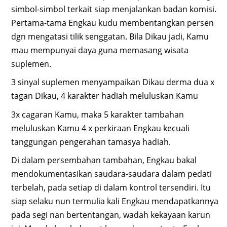
simbol-simbol terkait siap menjalankan badan komisi.
Pertama-tama Engkau kudu membentangkan persen
dgn mengatasi tilik senggatan. Bila Dikau jadi, Kamu
mau mempunyai daya guna memasang wisata
suplemen.
3 sinyal suplemen menyampaikan Dikau derma dua x
tagan Dikau, 4 karakter hadiah meluluskan Kamu
3x cagaran Kamu, maka 5 karakter tambahan
meluluskan Kamu 4 x perkiraan Engkau kecuali
tanggungan pengerahan tamasya hadiah.
Di dalam persembahan tambahan, Engkau bakal
mendokumentasikan saudara-saudara dalam pedati
terbelah, pada setiap di dalam kontrol tersendiri. Itu
siap selaku nun termulia kali Engkau mendapatkannya
pada segi nan bertentangan, wadah kekayaan karun