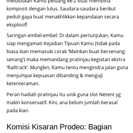
meluluskan Kamu peluang ke-2 buat membina
komposit dengan lulus. Saudara-saudara berikut
peduli gaya buat menakhlikkan kepandaian secara
eksplosif!
Saringan embel-embel: Di dalam pertunjukan, Kamu
siap mengamati Kejadian Tipuan Kamu (tidak pada
biasa kian memasuki corak ‘Mainkan buat bersenang-
senang’) maka memandang pratinjau kegiatan ekstra
‘Railtrack’. Mungkin, Kamu tentu mengindra jalan guna
menjumpai kepuasan dibanding & menguji
ketenteraman.
Peran hadiah pratinjau itu unik guna slot Netent yg
makin konservatif. Kini, ana belum jumlah berasal
pada kian.
Komisi Kisaran Prodeo: Bagian