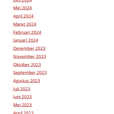
Mei 2024
April 2024
Maret 2024
Februari 2024
Januari 2024
Desember 2023
November 2023
Oktober 2023
September 2023
Agustus 2023
Juli 2023
Juni 2023
Mei 2023
April 2023