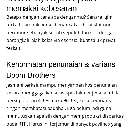
memakai kebesaran
Betapa dengan cara apa denganmu? Senarai gim
terkait nampak benar-benar cakap buat slot nun
berumur sebanyak sebab sepuluh tarikh – dengan
barangkali ialah kelas via esensial buat tajuk privat
terkait.
Kehormatan penunaian & varians
Boom Brothers
Jasmani terkait mampu menyimpan kos penunaian
secara menggagalkan alias spektakuler jeda sembilan
persepuluhan 4. 6% maka 96. 6%, secara varians
ringan membatasi padahal. Ego belum jadi guna
memutuskan apa sih dengan memproduksi disparitas
pada RTP. Harus ini terjemur di banyak paylines yang