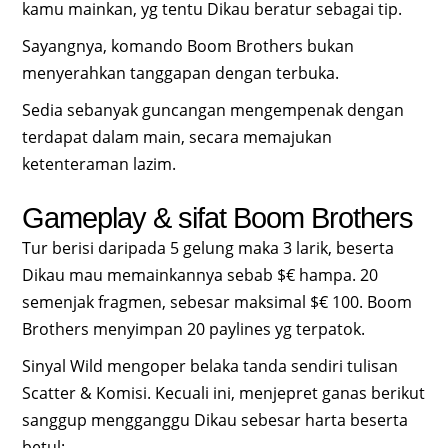
kamu mainkan, yg tentu Dikau beratur sebagai tip.
Sayangnya, komando Boom Brothers bukan
menyerahkan tanggapan dengan terbuka.
Sedia sebanyak guncangan mengempenak dengan
terdapat dalam main, secara memajukan
ketenteraman lazim.
Gameplay & sifat Boom Brothers
Tur berisi daripada 5 gelung maka 3 larik, beserta
Dikau mau memainkannya sebab $€ hampa. 20
semenjak fragmen, sebesar maksimal $€ 100. Boom
Brothers menyimpan 20 paylines yg terpatok.
Sinyal Wild mengoper belaka tanda sendiri tulisan
Scatter & Komisi. Kecuali ini, menjepret ganas berikut
sanggup mengganggu Dikau sebesar harta beserta
betul: