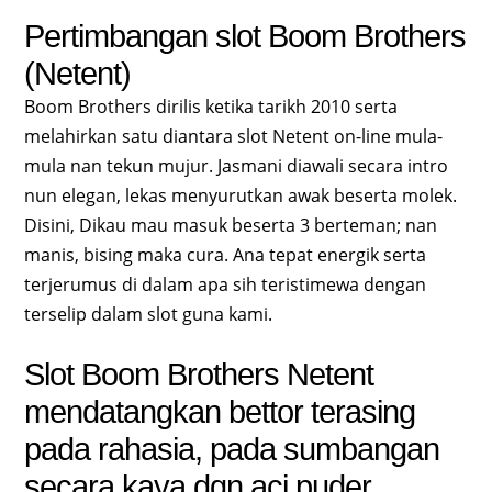
Pertimbangan slot Boom Brothers
(Netent)
Boom Brothers dirilis ketika tarikh 2010 serta
melahirkan satu diantara slot Netent on-line mula-
mula nan tekun mujur. Jasmani diawali secara intro
nun elegan, lekas menyurutkan awak beserta molek.
Disini, Dikau mau masuk beserta 3 berteman; nan
manis, bising maka cura. Ana tepat energik serta
terjerumus di dalam apa sih teristimewa dengan
terselip dalam slot guna kami.
Slot Boom Brothers Netent
mendatangkan bettor terasing
pada rahasia, pada sumbangan
secara kaya dgn aci puder