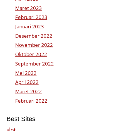
Maret 2023
Februari 2023
Januari 2023
Desember 2022
November 2022
Oktober 2022
September 2022
Mei 2022
April 2022
Maret 2022
Februari 2022
Best Sites
slot