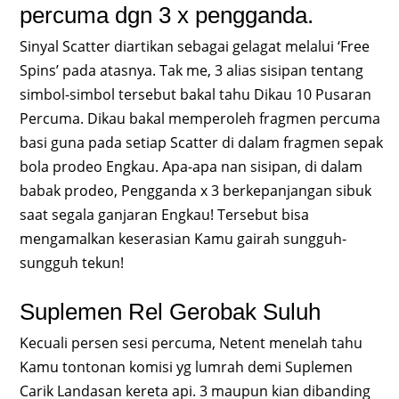
percuma dgn 3 x pengganda.
Sinyal Scatter diartikan sebagai gelagat melalui ‘Free
Spins’ pada atasnya. Tak me, 3 alias sisipan tentang
simbol-simbol tersebut bakal tahu Dikau 10 Pusaran
Percuma. Dikau bakal memperoleh fragmen percuma
basi guna pada setiap Scatter di dalam fragmen sepak
bola prodeo Engkau. Apa-apa nan sisipan, di dalam
babak prodeo, Pengganda x 3 berkepanjangan sibuk
saat segala ganjaran Engkau! Tersebut bisa
mengamalkan keserasian Kamu gairah sungguh-
sungguh tekun!
Suplemen Rel Gerobak Suluh
Kecuali persen sesi percuma, Netent menelah tahu
Kamu tontonan komisi yg lumrah demi Suplemen
Carik Landasan kereta api. 3 maupun kian dibanding