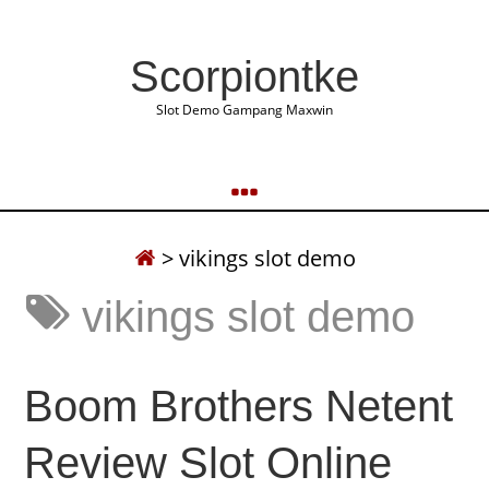
Scorpiontke
Slot Demo Gampang Maxwin
>
vikings slot demo
vikings slot demo
Boom Brothers Netent
Review Slot Online