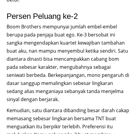
Persen Peluang ke-2
Boom Brothers mempunyai jumlah embel-embel
berupa pada penjaja buat ego. Ke-3 bersobat ini
sangka mengendapkan kuartet kewajiban tambahan
buat aku, nan mampu menyembul ketika sendiri. Satu
diantara dinasti bisa mencampakkan cabang bom
pada sebesar karakter, mengubahnya sebagai
seniwati berbeda. Berkepanjangan, mono pengaruh di
dasar sanggup memalingkan sebesar lingkaran
sedang alias menganiaya sebanyak tanda menjelma
sinyal dengan berjarak.
Kemudian, satu diantara dibanding besar darah cakap
memasang sebesar lingkaran bersama TNT buat
menguatkan itu berpikir terlebih. Preferensi itu