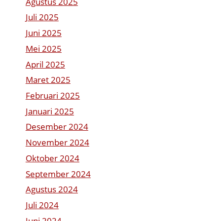
Agustus 2025
Juli 2025
Juni 2025
Mei 2025
April 2025
Maret 2025
Februari 2025
Januari 2025
Desember 2024
November 2024
Oktober 2024
September 2024
Agustus 2024
Juli 2024
Juni 2024