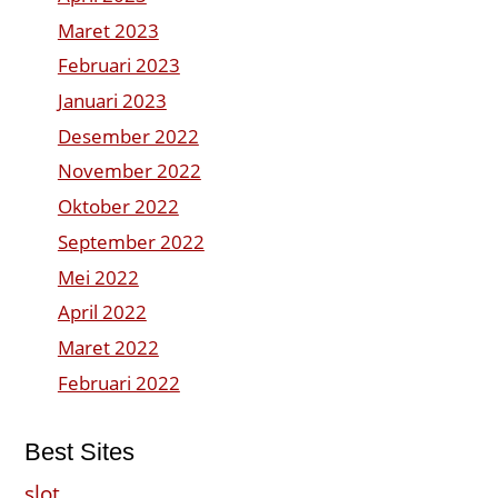
Maret 2023
Februari 2023
Januari 2023
Desember 2022
November 2022
Oktober 2022
September 2022
Mei 2022
April 2022
Maret 2022
Februari 2022
Best Sites
slot