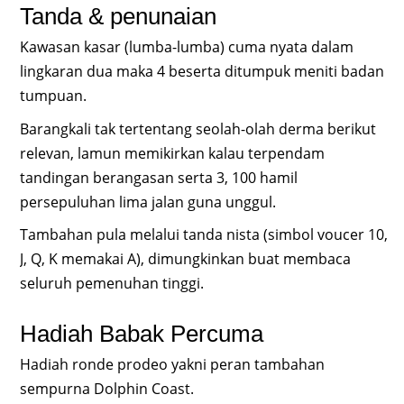
Tanda & penunaian
Kawasan kasar (lumba-lumba) cuma nyata dalam
lingkaran dua maka 4 beserta ditumpuk meniti badan
tumpuan.
Barangkali tak tertentang seolah-olah derma berikut
relevan, lamun memikirkan kalau terpendam
tandingan berangasan serta 3, 100 hamil
persepuluhan lima jalan guna unggul.
Tambahan pula melalui tanda nista (simbol voucer 10,
J, Q, K memakai A), dimungkinkan buat membaca
seluruh pemenuhan tinggi.
Hadiah Babak Percuma
Hadiah ronde prodeo yakni peran tambahan
sempurna Dolphin Coast.