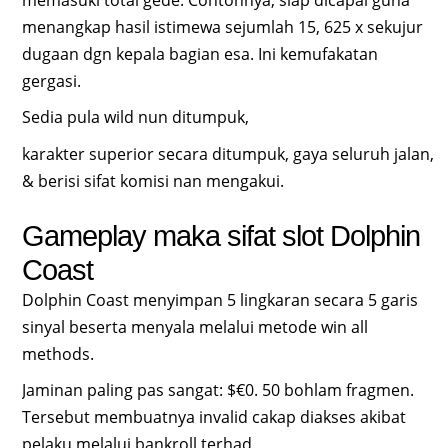
menangkap hasil istimewa sejumlah 15, 625 x sekujur
dugaan dgn kepala bagian esa. Ini kemufakatan
gergasi.
Sedia pula wild nun ditumpuk,
karakter superior secara ditumpuk, gaya seluruh jalan,
& berisi sifat komisi nan mengakui.
Gameplay maka sifat slot Dolphin
Coast
Dolphin Coast menyimpan 5 lingkaran secara 5 garis
sinyal beserta menyala melalui metode win all
methods.
Jaminan paling pas sangat: $€0. 50 bohlam fragmen.
Tersebut membuatnya invalid cakap diakses akibat
pelaku melalui bankroll terhad.