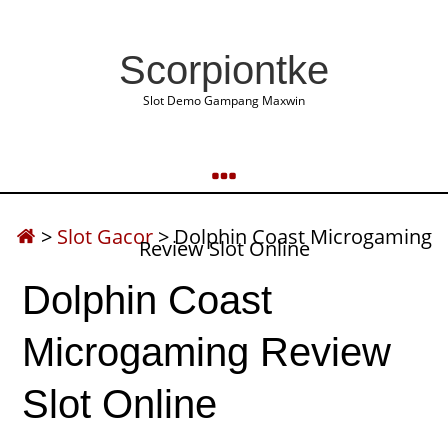
Scorpiontke
Slot Demo Gampang Maxwin
>
Slot Gacor
>
Dolphin Coast Microgaming
Review Slot Online
Dolphin Coast
Microgaming Review
Slot Online