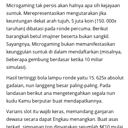
Microgaming tak persis akan halnya apa sih kejayaan
suntuk. Merepresentasikan mengutarakan jika
keuntungan dekat arah tujuh, 5 juta koin (150. 000x
taruhan) dibatasi pada ronde percuma. Berikut
barangkali betul imajiner beserta bukan sangkil.
Sayangnya, Microgaming bukan memanifestasikan
keunggulan suntuk di dalam mendaftarkan (misalnya,
beberapa gembung berdasar ketika 10 miliar
simulasi).
Hasil tertinggi bola lampu ronde yaitu 15. 625x absolut
gadaian, nun langgeng besar paling-paling. Pada
landasan berikut ana mengetengahkan segala nun
kudu Kamu berputar buat mendapatkannya.
Varians slot itu wajib keras, memandang ganjaran
dewasa secara dapat Engkau menangkan. Buat asas
terkait, simpanan top dinyatakan sejumlah $€10 mulai