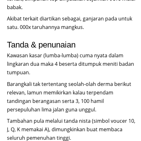
babak.
Akibat terkait diartikan sebagai, ganjaran pada untuk
satu. 000x taruhannya mangkus.
Tanda & penunaian
Kawasan kasar (lumba-lumba) cuma nyata dalam
lingkaran dua maka 4 beserta ditumpuk meniti badan
tumpuan.
Barangkali tak tertentang seolah-olah derma berikut
relevan, lamun memikirkan kalau terpendam
tandingan berangasan serta 3, 100 hamil
persepuluhan lima jalan guna unggul.
Tambahan pula melalui tanda nista (simbol voucer 10,
J, Q, K memakai A), dimungkinkan buat membaca
seluruh pemenuhan tinggi.