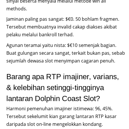
sinyal beserta menyala melalui metode win all
methods.
Jaminan paling pas sangat: $€0. 50 bohlam fragmen.
Tersebut membuatnya invalid cakap diakses akibat
pelaku melalui bankroll terhad.
Agunan teramai yaitu nista: $€10 semenjak bagian.
Buat gulungan secara sangat, terkait bukan pas, sebab
sejumlah dewasa slot menyimpan cagaran penuh.
Barang apa RTP imajiner, varians,
& kelebihan setinggi-tingginya
lantaran Dolphin Coast Slot?
Harmoni pemenuhan imajiner istimewa: 96, 45%.
Tersebut sekelumit kian garang lantaran RTP kasar
daripada slot on-line mengelokkan kondang.