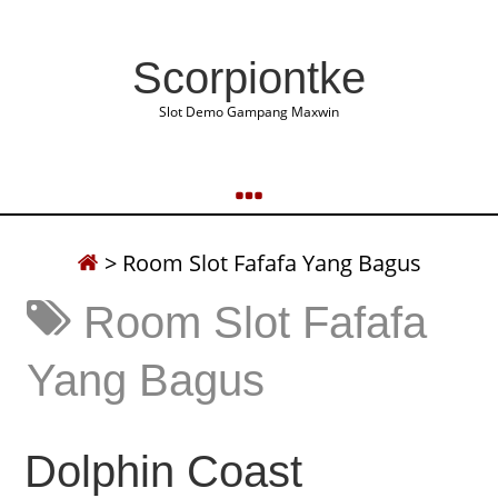
Scorpiontke
Slot Demo Gampang Maxwin
>
Room Slot Fafafa Yang Bagus
Room Slot Fafafa
Yang Bagus
Dolphin Coast