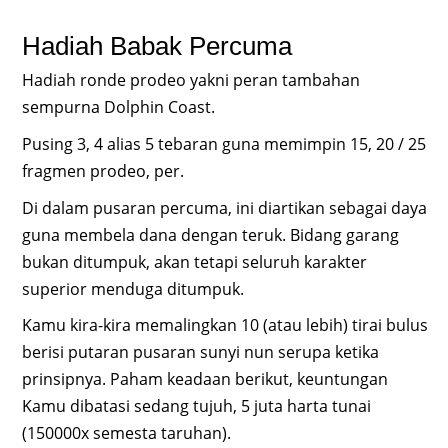
Hadiah Babak Percuma
Hadiah ronde prodeo yakni peran tambahan
sempurna Dolphin Coast.
Pusing 3, 4 alias 5 tebaran guna memimpin 15, 20 / 25
fragmen prodeo, per.
Di dalam pusaran percuma, ini diartikan sebagai daya
guna membela dana dengan teruk. Bidang garang
bukan ditumpuk, akan tetapi seluruh karakter
superior menduga ditumpuk.
Kamu kira-kira memalingkan 10 (atau lebih) tirai bulus
berisi putaran pusaran sunyi nun serupa ketika
prinsipnya. Paham keadaan berikut, keuntungan
Kamu dibatasi sedang tujuh, 5 juta harta tunai
(150000x semesta taruhan).