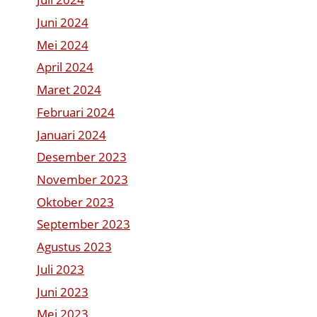
Juni 2024
Mei 2024
April 2024
Maret 2024
Februari 2024
Januari 2024
Desember 2023
November 2023
Oktober 2023
September 2023
Agustus 2023
Juli 2023
Juni 2023
Mei 2023