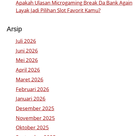
Apakah Ulasan Microgaming Break Da Bank Again
Layak Jadi Pilihan Slot Favorit Kamu?
Arsip
Juli 2026
Juni 2026
Mei 2026
April 2026
Maret 2026
Februari 2026
Januari 2026
Desember 2025
November 2025
Oktober 2025