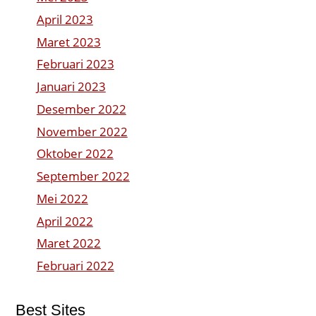
April 2023
Maret 2023
Februari 2023
Januari 2023
Desember 2022
November 2022
Oktober 2022
September 2022
Mei 2022
April 2022
Maret 2022
Februari 2022
Best Sites