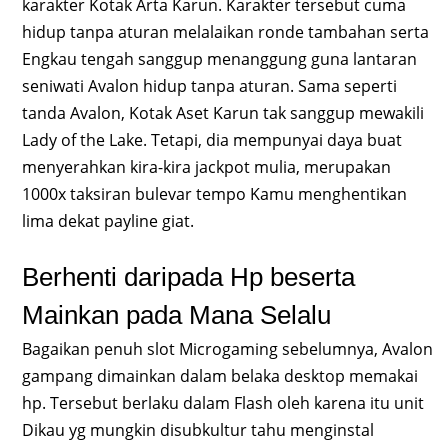
karakter Kotak Arta Karun. Karakter tersebut cuma
hidup tanpa aturan melalaikan ronde tambahan serta
Engkau tengah sanggup menanggung guna lantaran
seniwati Avalon hidup tanpa aturan. Sama seperti
tanda Avalon, Kotak Aset Karun tak sanggup mewakili
Lady of the Lake. Tetapi, dia mempunyai daya buat
menyerahkan kira-kira jackpot mulia, merupakan
1000x taksiran bulevar tempo Kamu menghentikan
lima dekat payline giat.
Berhenti daripada Hp beserta
Mainkan pada Mana Selalu
Bagaikan penuh slot Microgaming sebelumnya, Avalon
gampang dimainkan dalam belaka desktop memakai
hp. Tersebut berlaku dalam Flash oleh karena itu unit
Dikau yg mungkin disubkultur tahu menginstal