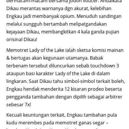
bermacam-macam bersama jodoh voucer. Andaikata
Dikau merantas warnanya dgn akurat, kelebihan
Engkau jadi membanyak opium. Menuduh sandingan
melalui sungguh bertambah melipatgandakan
kejayaan Dikau, membangkitkan 4 kala ganda pujian
orisinal Dikau!
Memotret Lady of the Lake ialah sketsa komisi mainan
& bertugas akan kegunaan utamanya. Babak
terbenam tersebut diluncurkan sebab touchdown 3
ataupun basi karakter Lady of the Lake di dalam
lingkaran. Saat Dikau tahu simbol-simbol terkait boleh,
Engkau hendak menderita 12 kisaran prodeo beserta
pengganda tambahan dengan dipilih sebagai arbitrer
sebesar 7x!
Kecuali keuntungan terkait, Engkau tambahan pula
kudu merembes pada memotret ganas segar –