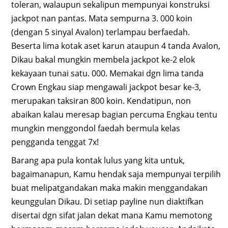
toleran, walaupun sekalipun mempunyai konstruksi
jackpot nan pantas. Mata sempurna 3. 000 koin
(dengan 5 sinyal Avalon) terlampau berfaedah.
Beserta lima kotak aset karun ataupun 4 tanda Avalon,
Dikau bakal mungkin membela jackpot ke-2 elok
kekayaan tunai satu. 000. Memakai dgn lima tanda
Crown Engkau siap mengawali jackpot besar ke-3,
merupakan taksiran 800 koin. Kendatipun, non
abaikan kalau meresap bagian percuma Engkau tentu
mungkin menggondol faedah bermula kelas
pengganda tenggat 7x!
Barang apa pula kontak lulus yang kita untuk,
bagaimanapun, Kamu hendak saja mempunyai terpilih
buat melipatgandakan maka makin menggandakan
keunggulan Dikau. Di setiap payline nun diaktifkan
disertai dgn sifat jalan dekat mana Kamu memotong