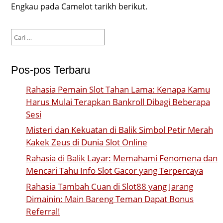
Engkau pada Camelot tarikh berikut.
Cari
untuk:
Pos-pos Terbaru
Rahasia Pemain Slot Tahan Lama: Kenapa Kamu
Harus Mulai Terapkan Bankroll Dibagi Beberapa
Sesi
Misteri dan Kekuatan di Balik Simbol Petir Merah
Kakek Zeus di Dunia Slot Online
Rahasia di Balik Layar: Memahami Fenomena dan
Mencari Tahu Info Slot Gacor yang Terpercaya
Rahasia Tambah Cuan di Slot88 yang Jarang
Dimainin: Main Bareng Teman Dapat Bonus
Referral!