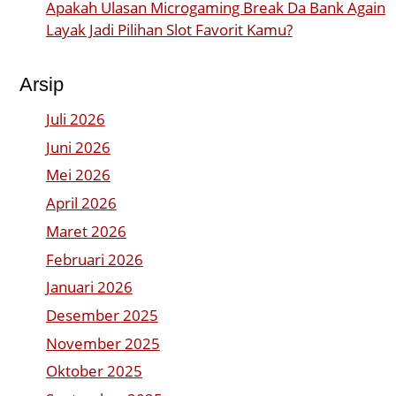
Apakah Ulasan Microgaming Break Da Bank Again
Layak Jadi Pilihan Slot Favorit Kamu?
Arsip
Juli 2026
Juni 2026
Mei 2026
April 2026
Maret 2026
Februari 2026
Januari 2026
Desember 2025
November 2025
Oktober 2025