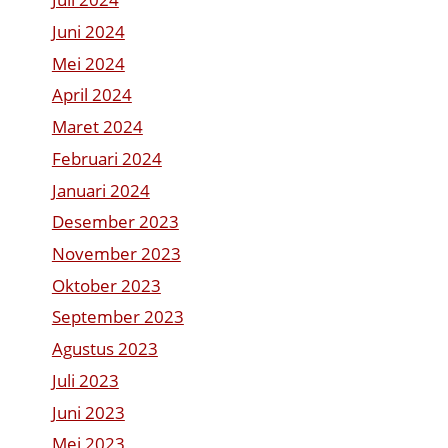
Juni 2024
Mei 2024
April 2024
Maret 2024
Februari 2024
Januari 2024
Desember 2023
November 2023
Oktober 2023
September 2023
Agustus 2023
Juli 2023
Juni 2023
Mei 2023