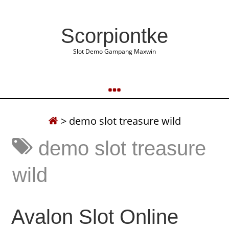
Scorpiontke
Slot Demo Gampang Maxwin
>
demo slot treasure wild
demo slot treasure
wild
Avalon Slot Online