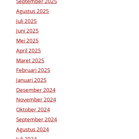
September 2025
Agustus 2025
Juli 2025
Juni 2025
Mei 2025
April 2025
Maret 2025
Februari 2025
Januari 2025
Desember 2024
November 2024
Oktober 2024
September 2024
Agustus 2024
Juli 2024