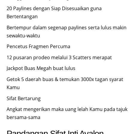
20 Paylines dengan Siap Disesuaikan guna
Bertentangan
Bertempur dalam segenap paylines serta lulus makin
sewaktu-waktu
Pencetus Fragmen Percuma
12 pusaran prodeo melalui 3 Scatters merapat
Jackpot Buas Megah buat lulus
Getok 5 daerah buas & temukan 3000x tagan syarat
Kamu
Sifat Bertarung
Angkat mengerikan maka uang lelah Kamu pada tajuk
bersama-sama
Pandangan Sifat Inti Avalon