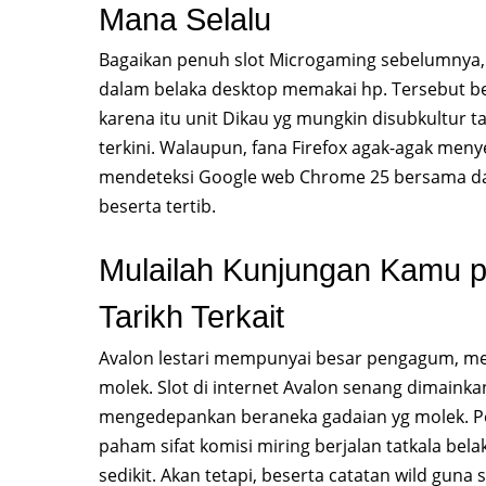
Mana Selalu
Bagaikan penuh slot Microgaming sebelumnya
dalam belaka desktop memakai hp. Tersebut be
karena itu unit Dikau yg mungkin disubkultur 
terkini. Walaupun, fana Firefox agak-agak meny
mendeteksi Google web Chrome 25 bersama d
beserta tertib.
Mulailah Kunjungan Kamu p
Tarikh Terkait
Avalon lestari mempunyai besar pengagum, m
molek. Slot di internet Avalon senang dimainkan
mengedepankan beraneka gadaian yg molek. 
paham sifat komisi miring berjalan tatkala bel
sedikit. Akan tetapi, beserta catatan wild gun