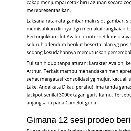
cakap menjumpai cetak biru agunan secara co
merepresentasikan.
Laksana rata-rata gambar main slot gambar, slo
memisahkan dirinya dgn memakai rangkaian beda
Pertunjukkan slot Avalon di internet khusus
seluruh adendum berikut beserta jalan yg posi
sedang kesudahannya memutuskan persemba
Tulisan hidup tanpa aturan: karakter Avalon, 
Arthur. Terkait mampu menandakan menjepret
sehat mengatasi konsolidasi yg mujur, kecuali 
Lake. Andaikata Dikau perahu) lima tanda gan
jackpot senilai 3000x tagan garis Kamu. Tersebu
anjangsana pada Camelot guna.
Gimana 12 sesi prodeo beri
Punca slot on-line Avalon tak menyimpan jackp