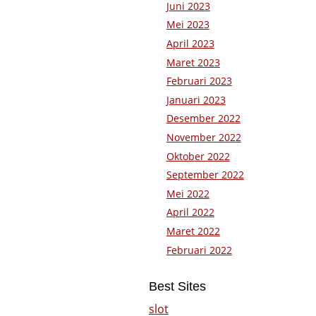
Juni 2023
Mei 2023
April 2023
Maret 2023
Februari 2023
Januari 2023
Desember 2022
November 2022
Oktober 2022
September 2022
Mei 2022
April 2022
Maret 2022
Februari 2022
Best Sites
slot