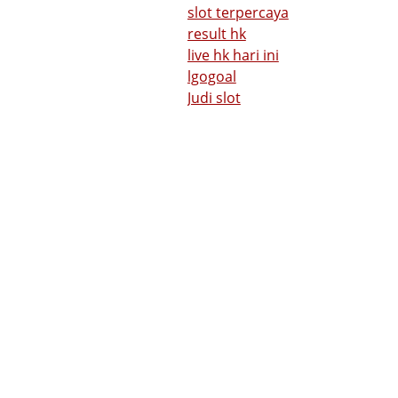
slot terpercaya
result hk
live hk hari ini
lgogoal
Judi slot