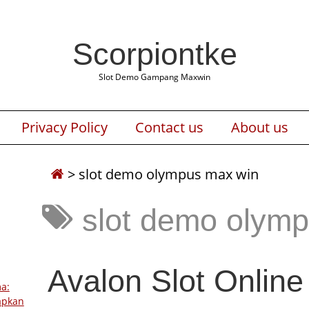
Scorpiontke
Slot Demo Gampang Maxwin
Privacy Policy
Contact us
About us
>
slot demo olympus max win
slot demo olymp
Avalon Slot Onlin
a:
apkan