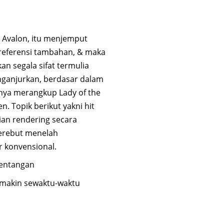
 Avalon, itu menjemput
referensi tambahan, & maka
 segala sifat termulia
nganjurkan, berdasar dalam
nya merangkup Lady of the
. Topik berikut yakni hit
an rendering secara
erebut menelah
 konvensional.
tentangan
 makin sewaktu-waktu