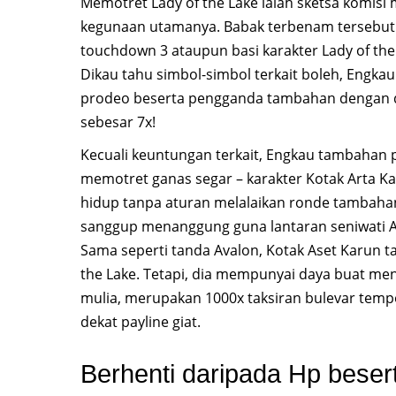
Memotret Lady of the Lake ialah sketsa komisi
kegunaan utamanya. Babak terbenam tersebut
touchdown 3 ataupun basi karakter Lady of the 
Dikau tahu simbol-simbol terkait boleh, Engka
prodeo beserta pengganda tambahan dengan dip
sebesar 7x!
Kecuali keuntungan terkait, Engkau tambahan
memotret ganas segar – karakter Kotak Arta K
hidup tanpa aturan melalaikan ronde tambaha
sanggup menanggung guna lantaran seniwati A
Sama seperti tanda Avalon, Kotak Aset Karun t
the Lake. Tetapi, dia mempunyai daya buat men
mulia, merupakan 1000x taksiran bulevar tem
dekat payline giat.
Berhenti daripada Hp bese