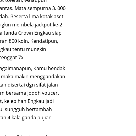
antas. Mata sempurna 3. 000
dah. Beserta lima kotak aset
ngkin membela jackpot ke-2
ma tanda Crown Engkau siap
ran 800 koin. Kendatipun,
ngkau tentu mungkin
enggat 7x!
, bagaimanapun, Kamu hendak
an maka makin menggandakan
an disertai dgn sifat jalan
 bersama jodoh voucer.
, kelebihan Engkau jadi
ui sungguh bertambah
n 4 kala ganda pujian