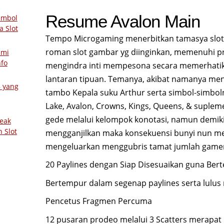
Resume Avalon Main
Simbol
a Slot
Tempo Microgaming menerbitkan tamasya slot
roman slot gambar yg diinginkan, memenuhi p
ami
fo
mengindra inti mempesona secara memerhatikan
lantaran tipuan. Temanya, akibat namanya me
8 yang
tambo Kepala suku Arthur serta simbol-simbol
Lake, Avalon, Crowns, Kings, Queens, & suplemen
gede melalui kelompok konotasi, namun demiki
eak
n Slot
mengganjilkan maka konsekuensi bunyi nun m
mengeluarkan menggubris tamat jumlah gamer
20 Paylines dengan Siap Disesuaikan guna Ber
Bertempur dalam segenap paylines serta lulus
Pencetus Fragmen Percuma
12 pusaran prodeo melalui 3 Scatters merapat