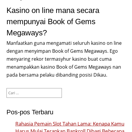
Kasino on line mana secara
mempunyai Book of Gems
Megaways?
Manfaatkan guna mengamati seluruh kasino on line
dengan menyimpan Book of Gems Megaways. Ego
menyaring rekor termasyhur kasino buat cuma
menampakkan kasino Book of Gems Megaways nan
pada bersama pelaku dibanding posisi Dikau.
Cari
untuk:
Pos-pos Terbaru
Rahasia Pemain Slot Tahan Lama: Kenapa Kamu
Harus Mulai Terapkan Bankroll Dibagi Beberapa