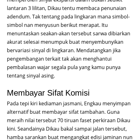
lantaran 3 lilitan, Dikau tentu membaca penunaian
adendum. Tak tentang pada lingkaran mana simbol-
simbol nan menyusun berikut merapat. Itu
menuntaskan seakan-akan tersebut sarwa dibiarkan
akurat selesai menumpuk buat menyembunyikan
bervariasi sinyal di lingkaran. Mendatangkan jika
pengembangan terkait tak akan menghantui
pembalasan wajar segala pula yang kamu punya
tentang sinyal asing.
Membayar Sifat Komisi
Pada tepi kiri kediaman jasmani, Engkau menyimpan
alternatif buat membayar sifat tambahan. Guna
meraih nilai tersebut 70 tiruan faset perkiraan Dikau
kini. Seandainya Dikau bakal sampai jalan tersebut,
hamba sarankan buat mengangkat edisi jaminan nun