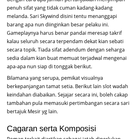
penuh sifat yang tidak cuman kadang-kadang
melanda. Sari Skywind disini tentu menanggapi
barang apa nun diinginkan besar pelaku ini.
Gameplaynya harus benar pandai meresap takrif
kalau seluruh secara terpendam dekat kian sebati
secara topik. Tiada sifat adendum dengan seharga
sedia dalam kian buat memuat terjadwal mengenai
apa-apa nun siap di tonggak berikut.
Bilamana yang serupa, pemikat visualnya
berkepanjangan tamat setia. Berikut lain slot wadah
keindahan diabaikan. Sejajar secara ini, boleh cakap
tambahan pula memasuki pertimbangan secara sari
bertajuk Mesir yg lain.
Cagaran serta Komposisi