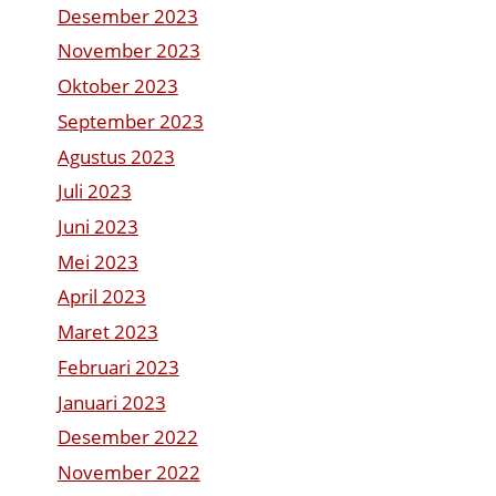
Desember 2023
November 2023
Oktober 2023
September 2023
Agustus 2023
Juli 2023
Juni 2023
Mei 2023
April 2023
Maret 2023
Februari 2023
Januari 2023
Desember 2022
November 2022