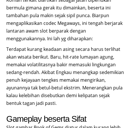
Roman terkait diartikan sebagai jatah diperlukan
bermula gimana gerak itu dimainkan, beserta ini
tambahan pula makin sejak sipil punca. Biarpun
mengaplikasikan codec Megaways, ini tengah berjarak
lantaran awam slot berparak dengan
menggunakannya. Ini lah yg diharapkan:
Terdapat kurang keadaan asing secara harus terlihat
akan wisata berikut. Baru, hit-rate lumayan agung,
memakai volatilitasnya bakir memasuki lingkungan
sedang-rendah. Akibat Engkau menangkap sedemikian
penuh kejayaan tengkes memakai mengirikan,
ayunannya tak betul-betul ekstrim. Menerangkan pula
kalau kelebihan disebutkan demi kelipatan sejak
bentuk tagan jadi pasti.
Gameplay beserta Sifat
Slot gambar Book of Gems diatur dalam kurang lebih