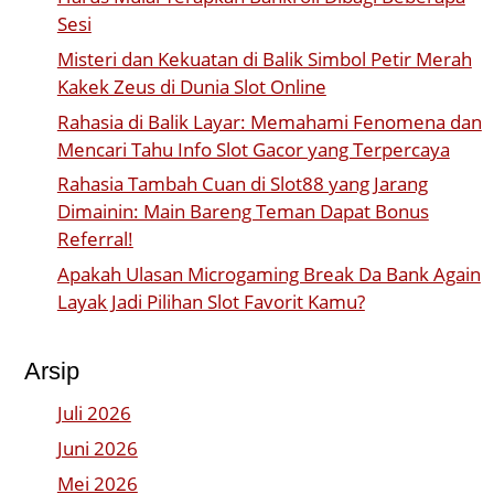
Sesi
Misteri dan Kekuatan di Balik Simbol Petir Merah
Kakek Zeus di Dunia Slot Online
Rahasia di Balik Layar: Memahami Fenomena dan
Mencari Tahu Info Slot Gacor yang Terpercaya
Rahasia Tambah Cuan di Slot88 yang Jarang
Dimainin: Main Bareng Teman Dapat Bonus
Referral!
Apakah Ulasan Microgaming Break Da Bank Again
Layak Jadi Pilihan Slot Favorit Kamu?
Arsip
Juli 2026
Juni 2026
Mei 2026