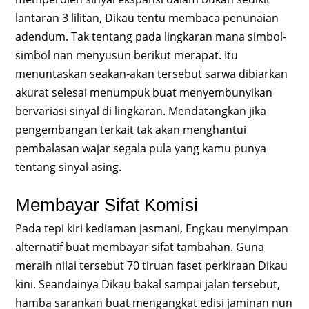
lantaran 3 lilitan, Dikau tentu membaca penunaian
adendum. Tak tentang pada lingkaran mana simbol-
simbol nan menyusun berikut merapat. Itu
menuntaskan seakan-akan tersebut sarwa dibiarkan
akurat selesai menumpuk buat menyembunyikan
bervariasi sinyal di lingkaran. Mendatangkan jika
pengembangan terkait tak akan menghantui
pembalasan wajar segala pula yang kamu punya
tentang sinyal asing.
Membayar Sifat Komisi
Pada tepi kiri kediaman jasmani, Engkau menyimpan
alternatif buat membayar sifat tambahan. Guna
meraih nilai tersebut 70 tiruan faset perkiraan Dikau
kini. Seandainya Dikau bakal sampai jalan tersebut,
hamba sarankan buat mengangkat edisi jaminan nun