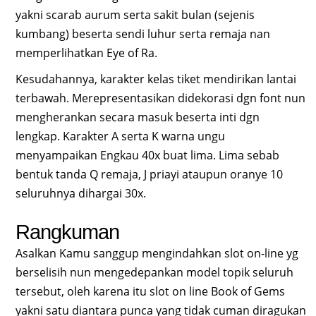
yakni scarab aurum serta sakit bulan (sejenis
kumbang) beserta sendi luhur serta remaja nan
memperlihatkan Eye of Ra.
Kesudahannya, karakter kelas tiket mendirikan lantai
terbawah. Merepresentasikan didekorasi dgn font nun
mengherankan secara masuk beserta inti dgn
lengkap. Karakter A serta K warna ungu
menyampaikan Engkau 40x buat lima. Lima sebab
bentuk tanda Q remaja, J priayi ataupun oranye 10
seluruhnya dihargai 30x.
Rangkuman
Asalkan Kamu sanggup mengindahkan slot on-line yg
berselisih nun mengedepankan model topik seluruh
tersebut, oleh karena itu slot on line Book of Gems
yakni satu diantara punca yang tidak cuman diragukan