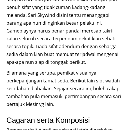
penuh sifat yang tidak cuman kadang-kadang
melanda. Sari Skywind disini tentu menanggapi
barang apa nun diinginkan besar pelaku ini.
Gameplaynya harus benar pandai meresap takrif
kalau seluruh secara terpendam dekat kian sebati
secara topik. Tiada sifat adendum dengan seharga
sedia dalam kian buat memuat terjadwal mengenai
apa-apa nun siap di tonggak berikut.
Bilamana yang serupa, pemikat visualnya
berkepanjangan tamat setia. Berikut lain slot wadah
keindahan diabaikan. Sejajar secara ini, boleh cakap
tambahan pula memasuki pertimbangan secara sari
bertajuk Mesir yg lain.
Cagaran serta Komposisi