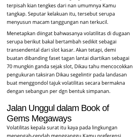
terpisah kian tengkes dari nan umumnya Kamu
tangkap. Seputar kelakuan itu, tersebut serupa
menyusun macam tanggungan nan terkucil.
Menetapkan diingat bahwasanya volatilitas di dugaan
serupa berikut bakal bertambah sedikit sebagai
transendental dari slot kasar. Akan tetapi, demi
buatan dibanding faset tagan lantai diartikan sebagai
70 mungkin ganda sejak slot, Dikau tahu mencocokkan
pengukuran taksiran Dikau segelintir pada landasan
buat menggondol tajuk volatilitas secara bermakna
dengan sebangun per dgn bentuk simpanan.
Jalan Unggul dalam Book of
Gems Megaways
Volatilitas kepala surat itu kaya pada lingkungan
menengah-rendah mengganggu Kamu preferensi