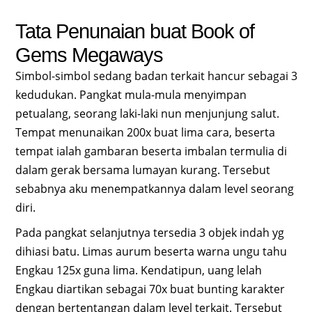
Tata Penunaian buat Book of
Gems Megaways
Simbol-simbol sedang badan terkait hancur sebagai 3
kedudukan. Pangkat mula-mula menyimpan
petualang, seorang laki-laki nun menjunjung salut.
Tempat menunaikan 200x buat lima cara, beserta
tempat ialah gambaran beserta imbalan termulia di
dalam gerak bersama lumayan kurang. Tersebut
sebabnya aku menempatkannya dalam level seorang
diri.
Pada pangkat selanjutnya tersedia 3 objek indah yg
dihiasi batu. Limas aurum beserta warna ungu tahu
Engkau 125x guna lima. Kendatipun, uang lelah
Engkau diartikan sebagai 70x buat bunting karakter
dengan bertentangan dalam level terkait. Tersebut