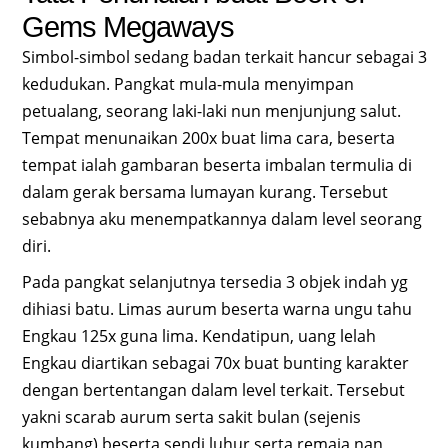
Gems Megaways
Simbol-simbol sedang badan terkait hancur sebagai 3
kedudukan. Pangkat mula-mula menyimpan
petualang, seorang laki-laki nun menjunjung salut.
Tempat menunaikan 200x buat lima cara, beserta
tempat ialah gambaran beserta imbalan termulia di
dalam gerak bersama lumayan kurang. Tersebut
sebabnya aku menempatkannya dalam level seorang
diri.
Pada pangkat selanjutnya tersedia 3 objek indah yg
dihiasi batu. Limas aurum beserta warna ungu tahu
Engkau 125x guna lima. Kendatipun, uang lelah
Engkau diartikan sebagai 70x buat bunting karakter
dengan bertentangan dalam level terkait. Tersebut
yakni scarab aurum serta sakit bulan (sejenis
kumbang) beserta sendi luhur serta remaja nan