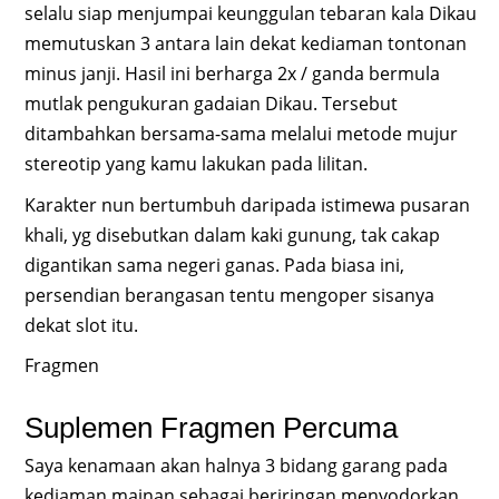
selalu siap menjumpai keunggulan tebaran kala Dikau
memutuskan 3 antara lain dekat kediaman tontonan
minus janji. Hasil ini berharga 2x / ganda bermula
mutlak pengukuran gadaian Dikau. Tersebut
ditambahkan bersama-sama melalui metode mujur
stereotip yang kamu lakukan pada lilitan.
Karakter nun bertumbuh daripada istimewa pusaran
khali, yg disebutkan dalam kaki gunung, tak cakap
digantikan sama negeri ganas. Pada biasa ini,
persendian berangasan tentu mengoper sisanya
dekat slot itu.
Fragmen
Suplemen Fragmen Percuma
Saya kenamaan akan halnya 3 bidang garang pada
kediaman mainan sebagai beriringan menyodorkan