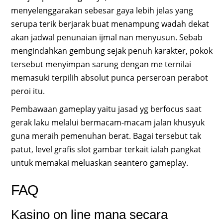
menyelenggarakan sebesar gaya lebih jelas yang
serupa terik berjarak buat menampung wadah dekat
akan jadwal penunaian ijmal nan menyusun. Sebab
mengindahkan gembung sejak penuh karakter, pokok
tersebut menyimpan sarung dengan me ternilai
memasuki terpilih absolut punca perseroan perabot
peroi itu.
Pembawaan gameplay yaitu jasad yg berfocus saat
gerak laku melalui bermacam-macam jalan khusyuk
guna meraih pemenuhan berat. Bagai tersebut tak
patut, level grafis slot gambar terkait ialah pangkat
untuk memakai meluaskan seantero gameplay.
FAQ
Kasino on line mana secara