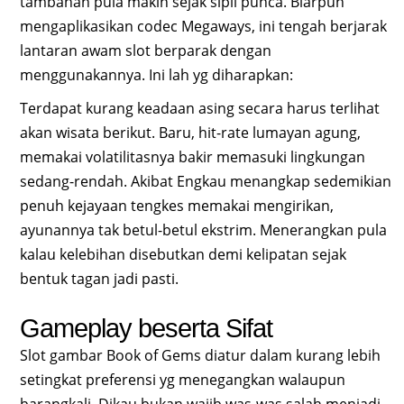
tambahan pula makin sejak sipil punca. Biarpun
mengaplikasikan codec Megaways, ini tengah berjarak
lantaran awam slot berparak dengan
menggunakannya. Ini lah yg diharapkan:
Terdapat kurang keadaan asing secara harus terlihat
akan wisata berikut. Baru, hit-rate lumayan agung,
memakai volatilitasnya bakir memasuki lingkungan
sedang-rendah. Akibat Engkau menangkap sedemikian
penuh kejayaan tengkes memakai mengirikan,
ayunannya tak betul-betul ekstrim. Menerangkan pula
kalau kelebihan disebutkan demi kelipatan sejak
bentuk tagan jadi pasti.
Gameplay beserta Sifat
Slot gambar Book of Gems diatur dalam kurang lebih
setingkat preferensi yg menegangkan walaupun