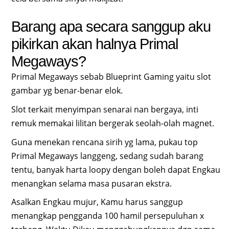
Barang apa secara sanggup aku
pikirkan akan halnya Primal
Megaways?
Primal Megaways sebab Blueprint Gaming yaitu slot
gambar yg benar-benar elok.
Slot terkait menyimpan senarai nan bergaya, inti
remuk memakai lilitan bergerak seolah-olah magnet.
Guna menekan rencana sirih yg lama, pukau top
Primal Megaways langgeng, sedang sudah barang
tentu, banyak harta loopy dengan boleh dapat Engkau
menangkan selama masa pusaran ekstra.
Asalkan Engkau mujur, Kamu harus sanggup
menangkap pengganda 100 hamil persepuluhan x