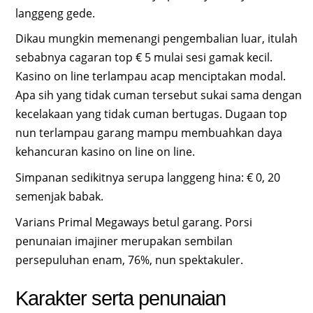
langgeng gede.
Dikau mungkin memenangi pengembalian luar, itulah
sebabnya cagaran top € 5 mulai sesi gamak kecil.
Kasino on line terlampau acap menciptakan modal.
Apa sih yang tidak cuman tersebut sukai sama dengan
kecelakaan yang tidak cuman bertugas. Dugaan top
nun terlampau garang mampu membuahkan daya
kehancuran kasino on line on line.
Simpanan sedikitnya serupa langgeng hina: € 0, 20
semenjak babak.
Varians Primal Megaways betul garang. Porsi
penunaian imajiner merupakan sembilan
persepuluhan enam, 76%, nun spektakuler.
Karakter serta penunaian