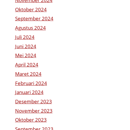
November 2024
Oktober 2024
September 2024
Agustus 2024
Juli 2024
Juni 2024
Mei 2024
April 2024
Maret 2024
Februari 2024
Januari 2024
Desember 2023
November 2023
Oktober 2023
September 2023