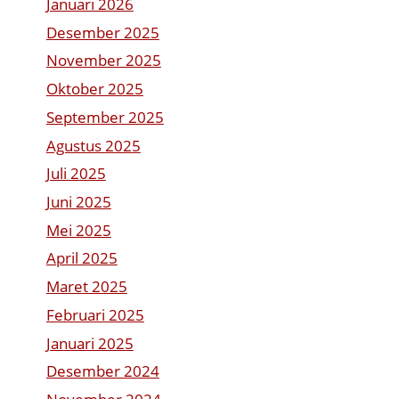
Januari 2026
Desember 2025
November 2025
Oktober 2025
September 2025
Agustus 2025
Juli 2025
Juni 2025
Mei 2025
April 2025
Maret 2025
Februari 2025
Januari 2025
Desember 2024