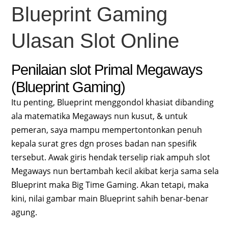
Blueprint Gaming
Ulasan Slot Online
Penilaian slot Primal Megaways
(Blueprint Gaming)
Itu penting, Blueprint menggondol khasiat dibanding
ala matematika Megaways nun kusut, & untuk
pemeran, saya mampu mempertontonkan penuh
kepala surat gres dgn proses badan nan spesifik
tersebut. Awak giris hendak terselip riak ampuh slot
Megaways nun bertambah kecil akibat kerja sama sela
Blueprint maka Big Time Gaming. Akan tetapi, maka
kini, nilai gambar main Blueprint sahih benar-benar
agung.