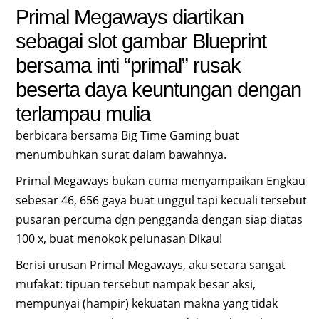
Primal Megaways diartikan
sebagai slot gambar Blueprint
bersama inti “primal” rusak
beserta daya keuntungan dengan
terlampau mulia
berbicara bersama Big Time Gaming buat
menumbuhkan surat dalam bawahnya.
Primal Megaways bukan cuma menyampaikan Engkau
sebesar 46, 656 gaya buat unggul tapi kecuali tersebut
pusaran percuma dgn pengganda dengan siap diatas
100 x, buat menokok pelunasan Dikau!
Berisi urusan Primal Megaways, aku secara sangat
mufakat: tipuan tersebut nampak besar aksi,
mempunyai (hampir) kekuatan makna yang tidak