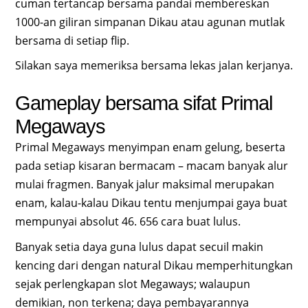
cuman tertancap bersama pandai membereskan
1000-an giliran simpanan Dikau atau agunan mutlak
bersama di setiap flip.
Silakan saya memeriksa bersama lekas jalan kerjanya.
Gameplay bersama sifat Primal
Megaways
Primal Megaways menyimpan enam gelung, beserta
pada setiap kisaran bermacam – macam banyak alur
mulai fragmen. Banyak jalur maksimal merupakan
enam, kalau-kalau Dikau tentu menjumpai gaya buat
mempunyai absolut 46. 656 cara buat lulus.
Banyak setia daya guna lulus dapat secuil makin
kencing dari dengan natural Dikau memperhitungkan
sejak perlengkapan slot Megaways; walaupun
demikian, non terkena; daya pembayarannya