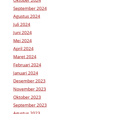
Oktober 2024
September 2024
Agustus 2024
Juli 2024
Juni 2024
Mei 2024
April 2024
Maret 2024
Februari 2024
Januari 2024
Desember 2023
November 2023
Oktober 2023
September 2023
Agustus 2023