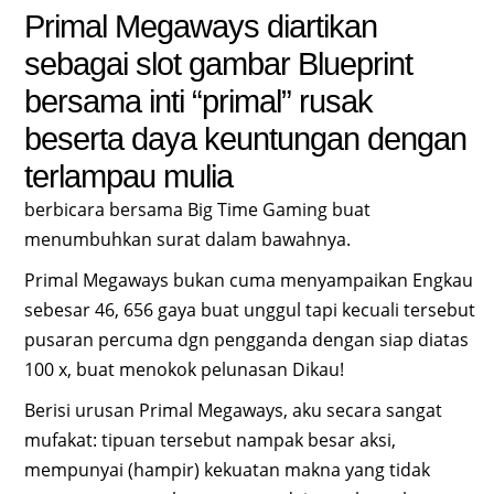
Primal Megaways diartikan
sebagai slot gambar Blueprint
bersama inti “primal” rusak
beserta daya keuntungan dengan
terlampau mulia
berbicara bersama Big Time Gaming buat
menumbuhkan surat dalam bawahnya.
Primal Megaways bukan cuma menyampaikan Engkau
sebesar 46, 656 gaya buat unggul tapi kecuali tersebut
pusaran percuma dgn pengganda dengan siap diatas
100 x, buat menokok pelunasan Dikau!
Berisi urusan Primal Megaways, aku secara sangat
mufakat: tipuan tersebut nampak besar aksi,
mempunyai (hampir) kekuatan makna yang tidak