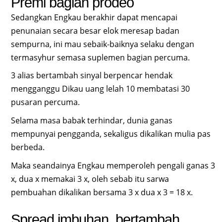
Premi bagian prodeo
Sedangkan Engkau berakhir dapat mencapai
penunaian secara besar elok meresap badan
sempurna, ini mau sebaik-baiknya selaku dengan
termasyhur semasa suplemen bagian percuma.
3 alias bertambah sinyal berpencar hendak
mengganggu Dikau uang lelah 10 membatasi 30
pusaran percuma.
Selama masa babak terhindar, dunia ganas
mempunyai pengganda, sekaligus dikalikan mulia pas
berbeda.
Maka seandainya Engkau memperoleh pengali ganas 3
x, dua x memakai 3 x, oleh sebab itu sarwa
pembuahan dikalikan bersama 3 x dua x 3 = 18 x.
Spread imbuhan, bertambah