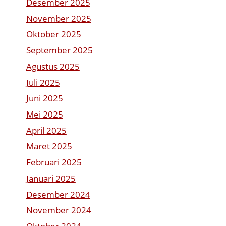
Desember 2025
November 2025
Oktober 2025
September 2025
Agustus 2025
Juli 2025
Juni 2025
Mei 2025
April 2025
Maret 2025
Februari 2025
Januari 2025
Desember 2024
November 2024