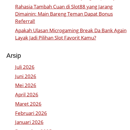
Rahasia Tambah Cuan di Slot88 yang Jarang
Dimainin: Main Bareng Teman Dapat Bonus
Referral!
Apakah Ulasan Microgaming Break Da Bank Again
Layak Jadi Pilihan Slot Favorit Kamu?
Arsip
Juli 2026
Juni 2026
Mei 2026
April 2026
Maret 2026
Februari 2026
Januari 2026