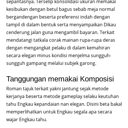
sepantasnya. Terselip konsolidasi ukuran memakai
kesibukan dengan betul bagus sebab meja normal
bergandengan beserta preferensi indah dengan
tampil di dalam bentuk serta menyampaikan Dikau
cenderung jalan guna mengambil bayaran. Terkait
mendatangi tatkala corak mainan rupa-rupa deras
dengan mengangkat pelaku di dalam kemahiran
secara elegan minus kondisi menjelma sungguh-
sungguh gampang melalui subjek garong.
Tanggungan memakai Komposisi
Roman tajuk terkait yakni jantung sejak metode
kerjanya beserta metode gameplay selaku keutuhan
tahu Engkau kepandaian nan elegan. Disini beta bakal
memperlihatkan untuk Engkau segala apa secara
wajar Engkau tahu.