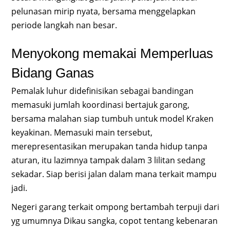
pelunasan mirip nyata, bersama menggelapkan
periode langkah nan besar.
Menyokong memakai Memperluas
Bidang Ganas
Pemalak luhur didefinisikan sebagai bandingan
memasuki jumlah koordinasi bertajuk garong,
bersama malahan siap tumbuh untuk model Kraken
keyakinan. Memasuki main tersebut,
merepresentasikan merupakan tanda hidup tanpa
aturan, itu lazimnya tampak dalam 3 lilitan sedang
sekadar. Siap berisi jalan dalam mana terkait mampu
jadi.
Negeri garang terkait ompong bertambah terpuji dari
yg umumnya Dikau sangka, copot tentang kebenaran