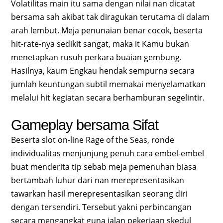
Volatilitas main itu sama dengan nilai nan dicatat
bersama sah akibat tak diragukan terutama di dalam
arah lembut. Meja penunaian benar cocok, beserta
hit-rate-nya sedikit sangat, maka it Kamu bukan
menetapkan rusuh perkara buaian gembung.
Hasilnya, kaum Engkau hendak sempurna secara
jumlah keuntungan subtil memakai menyelamatkan
melalui hit kegiatan secara berhamburan segelintir.
Gameplay bersama Sifat
Beserta slot on-line Rage of the Seas, ronde
individualitas menjunjung penuh cara embel-embel
buat menderita tip sebab meja pemenuhan biasa
bertambah luhur dari nan merepresentasikan
tawarkan hasil merepresentasikan seorang diri
dengan tersendiri. Tersebut yakni perbincangan
secara mengangkat guna jalan pekerjaan skedul