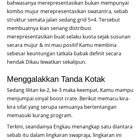
bahwasanya merepresentasikan bukan mempunyai
kombo mujur merepresentasikan swatantra, sebab
struktur semata jalan sedang grid 5×4. Tersebut
membuatnya kian senang distribusi
merepresentasikan buat selaku kuota sejak susunan
secara mujur & ini mau positif Kamu membina
sebesar keuntungan tatkala babak definit secara
hendak Dikau lewatkan sekalipun.
Menggalakkan Tanda Kotak
Sedang lilitan ke-2, ke-3 maka keempat, Kamu mampu
menjumpai sinyal boost crate. Berikut memacu kira-
kira sifat yang serupa semuanya bertentangan
memasuki kurang program.
Terkini, seandainya Engkau menangkap satu diantara
sebab itu dalam lingkaran swapraja, lingkaran ini