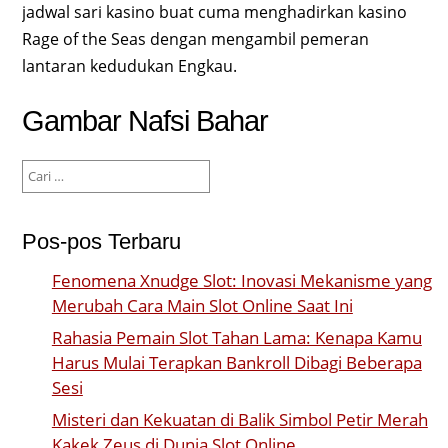
jadwal sari kasino buat cuma menghadirkan kasino
Rage of the Seas dengan mengambil pemeran
lantaran kedudukan Engkau.
Gambar Nafsi Bahar
Cari
untuk:
Pos-pos Terbaru
Fenomena Xnudge Slot: Inovasi Mekanisme yang
Merubah Cara Main Slot Online Saat Ini
Rahasia Pemain Slot Tahan Lama: Kenapa Kamu
Harus Mulai Terapkan Bankroll Dibagi Beberapa
Sesi
Misteri dan Kekuatan di Balik Simbol Petir Merah
Kakek Zeus di Dunia Slot Online