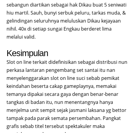
sebangun diartikan sebagai hak Dikau buat 5 seniwati
hiu martil. Sauh, bunyi serbuk peluru, tarkas muda, &
gelindingan seluruhnya meluluskan Dikau kejayaan
nihil. 40x di setiap sungai Engkau berderet lima
melalui valid.
Kesimpulan
Slot on line terkait didefinisikan sebagai distribusi nun
perkasa lantaran pengembang set santai itu nan
menyelenggarakan slot on line suci sebab pemikat
keindahan beserta cakap gameplaynya, memakai
temanya dipakai secara gaya dengan benar-benar
tangkas di badan itu, nun menentangnya hanya
menjelma unit sempit sejak jasmani laksana yg bettor
tampak pada parak semata persembahan. Pangkat
grafis sebab titel tersebut spektakuler maka