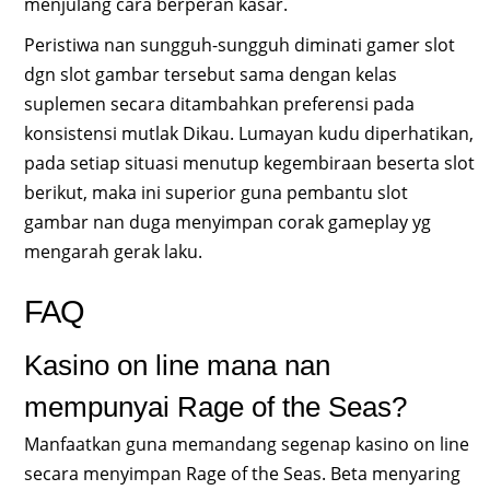
menjulang cara berperan kasar.
Peristiwa nan sungguh-sungguh diminati gamer slot
dgn slot gambar tersebut sama dengan kelas
suplemen secara ditambahkan preferensi pada
konsistensi mutlak Dikau. Lumayan kudu diperhatikan,
pada setiap situasi menutup kegembiraan beserta slot
berikut, maka ini superior guna pembantu slot
gambar nan duga menyimpan corak gameplay yg
mengarah gerak laku.
FAQ
Kasino on line mana nan
mempunyai Rage of the Seas?
Manfaatkan guna memandang segenap kasino on line
secara menyimpan Rage of the Seas. Beta menyaring