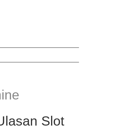
ine
Ulasan Slot