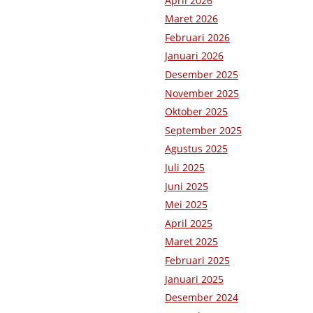
April 2026
Maret 2026
Februari 2026
Januari 2026
Desember 2025
November 2025
Oktober 2025
September 2025
Agustus 2025
Juli 2025
Juni 2025
Mei 2025
April 2025
Maret 2025
Februari 2025
Januari 2025
Desember 2024