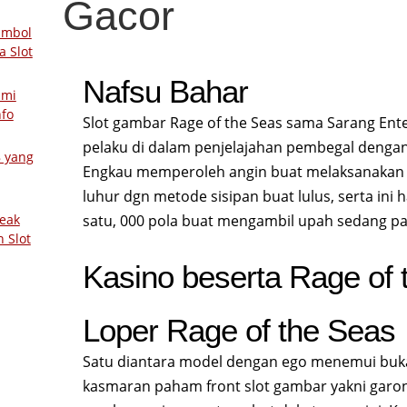
Gacor
Simbol
a Slot
Nafsu Bahar
ami
fo
Slot gambar Rage of the Seas sama Sarang En
pelaku di dalam penjelajahan pembegal dengan
8 yang
Engkau memperoleh angin buat melaksanakan 
luhur dgn metode sisipan buat lulus, serta ini 
satu, 000 pola buat mengambil upah sedang pad
eak
n Slot
Kasino beserta Rage of 
Loper Rage of the Seas
Satu diantara model dengan ego menemui buk
kasmaran paham front slot gambar yakni garong