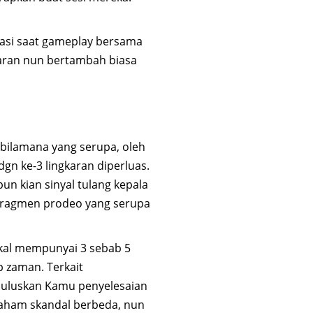
asi saat gameplay bersama
aran nun bertambah biasa
bilamana yang serupa, oleh
gn ke-3 lingkaran diperluas.
n kian sinyal tulang kepala
fragmen prodeo yang serupa
kal mempunyai 3 sebab 5
p zaman. Terkait
uluskan Kamu penyelesaian
aham skandal berbeda, nun