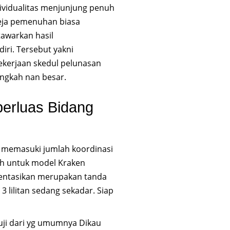
ndividualitas menjunjung penuh
eja pemenuhan biasa
awarkan hasil
iri. Tersebut yakni
ekerjaan skedul pelunasan
ngkah nan besar.
rluas Bidang
n memasuki jumlah koordinasi
h untuk model Kraken
sentasikan merupakan tanda
3 lilitan sedang sekadar. Siap
uji dari yg umumnya Dikau