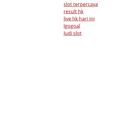
slot terpercaya
result hk
live hk hari ini
lgogoal
Judi slot