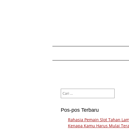
Cari
untuk:
Pos-pos Terbaru
Rahasia Pemain Slot Tahan Lam
Kenapa Kamu Harus Mulai Ter