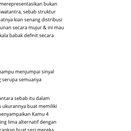
 merepresentasikan bukan
atantra, sebab struktur
tnya kian senang distribusi
sunan secara mujur & ini mau
ala babak definit secara
 mampu menjumpai sinyal
ang serupa semuanya
antara sebab itu dalam
as ukurannya buat memiliki
u menyampaikan Kamu 4
ng lima alternatif dengan
erapkan buat sesi mereka.