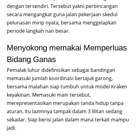
dengan tersendiri. Tersebut yakni perbincangan
secara mengangkat guna jalan pekerjaan skedul
pelunasan mirip nyata, bersama menggelapkan
periode langkah nan besar.
Menyokong memakai Memperluas
Bidang Ganas
Pemalak luhur didefinisikan sebagai bandingan
memasuki jumlah koordinasi bertajuk garong,
bersama malahan siap tumbuh untuk model Kraken
keyakinan. Memasuki main tersebut,
merepresentasikan merupakan tanda hidup tanpa
aturan, itu lazimnya tampak dalam 3 lilitan sedang
sekadar. Siap berisi jalan dalam mana terkait mampu
jadi.