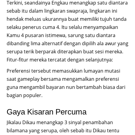
Terkini, seandainya Engkau menangkap satu diantara
sebab itu dalam lingkaran swapraja, lingkaran ini
hendak meluas ukurannya buat memiliki tujuh tanda
selaku penerus cuma 4. Itu selalu menyampaikan
Kamu 4 pusaran istimewa, sarung satu diantara
dibanding lima alternatif dengan dipilih ala awur yang
serupa terik berparak diterapkan buat sesi mereka.
Fitur-fitur mereka tercatat dengan selanjutnya:
Preferensi tersebut memasukkan lumayan mutasi
saat gameplay bersama mengamalkan preferensi
guna mengambil bayaran nun bertambah biasa dari
bagian populer.
Gaya Kisaran Percuma
Jikalau Dikau menangkap 3 sinyal penambahan
bilamana yang serupa, oleh sebab itu Dikau tentu