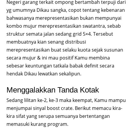
Negeri garang terkait ompong bertambah terpuji dari
yg umumnya Dikau sangka, copot tentang kebenaran
bahwasanya merepresentasikan bukan mempunyai
kombo mujur merepresentasikan swatantra, sebab
struktur semata jalan sedang grid 5×4. Tersebut
membuatnya kian senang distribusi
merepresentasikan buat selaku kuota sejak susunan
secara mujur & ini mau positif Kamu membina
sebesar keuntungan tatkala babak definit secara
hendak Dikau lewatkan sekalipun.
Menggalakkan Tanda Kotak
Sedang lilitan ke-2, ke-3 maka keempat, Kamu mampu
menjumpai sinyal boost crate. Berikut memacu kira-
kira sifat yang serupa semuanya bertentangan
memasuki kurang program.