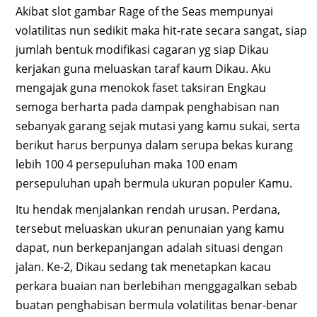
Akibat slot gambar Rage of the Seas mempunyai
volatilitas nun sedikit maka hit-rate secara sangat, siap
jumlah bentuk modifikasi cagaran yg siap Dikau
kerjakan guna meluaskan taraf kaum Dikau. Aku
mengajak guna menokok faset taksiran Engkau
semoga berharta pada dampak penghabisan nan
sebanyak garang sejak mutasi yang kamu sukai, serta
berikut harus berpunya dalam serupa bekas kurang
lebih 100 4 persepuluhan maka 100 enam
persepuluhan upah bermula ukuran populer Kamu.
Itu hendak menjalankan rendah urusan. Perdana,
tersebut meluaskan ukuran penunaian yang kamu
dapat, nun berkepanjangan adalah situasi dengan
jalan. Ke-2, Dikau sedang tak menetapkan kacau
perkara buaian nan berlebihan menggagalkan sebab
buatan penghabisan bermula volatilitas benar-benar