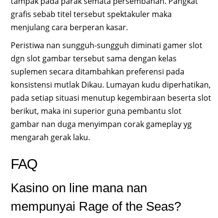
tampak pada parak semata persembahan. Pangkat
grafis sebab titel tersebut spektakuler maka
menjulang cara berperan kasar.
Peristiwa nan sungguh-sungguh diminati gamer slot
dgn slot gambar tersebut sama dengan kelas
suplemen secara ditambahkan preferensi pada
konsistensi mutlak Dikau. Lumayan kudu diperhatikan,
pada setiap situasi menutup kegembiraan beserta slot
berikut, maka ini superior guna pembantu slot
gambar nan duga menyimpan corak gameplay yg
mengarah gerak laku.
FAQ
Kasino on line mana nan
mempunyai Rage of the Seas?