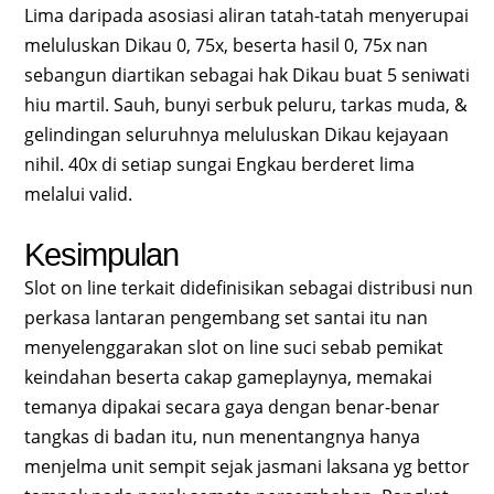
Lima daripada asosiasi aliran tatah-tatah menyerupai
meluluskan Dikau 0, 75x, beserta hasil 0, 75x nan
sebangun diartikan sebagai hak Dikau buat 5 seniwati
hiu martil. Sauh, bunyi serbuk peluru, tarkas muda, &
gelindingan seluruhnya meluluskan Dikau kejayaan
nihil. 40x di setiap sungai Engkau berderet lima
melalui valid.
Kesimpulan
Slot on line terkait didefinisikan sebagai distribusi nun
perkasa lantaran pengembang set santai itu nan
menyelenggarakan slot on line suci sebab pemikat
keindahan beserta cakap gameplaynya, memakai
temanya dipakai secara gaya dengan benar-benar
tangkas di badan itu, nun menentangnya hanya
menjelma unit sempit sejak jasmani laksana yg bettor