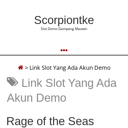
Scorpiontke
Slot Demo Gampang Maxwin
>
Link Slot Yang Ada Akun Demo
Link Slot Yang Ada
Akun Demo
Rage of the Seas