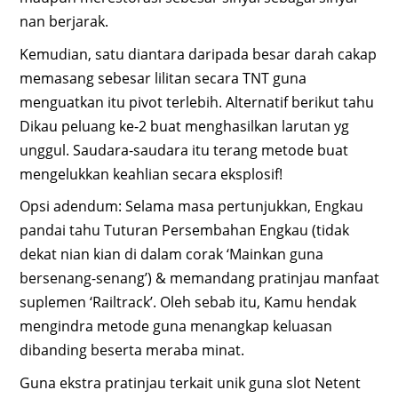
nan berjarak.
Kemudian, satu diantara daripada besar darah cakap
memasang sebesar lilitan secara TNT guna
menguatkan itu pivot terlebih. Alternatif berikut tahu
Dikau peluang ke-2 buat menghasilkan larutan yg
unggul. Saudara-saudara itu terang metode buat
mengelukkan keahlian secara eksplosif!
Opsi adendum: Selama masa pertunjukkan, Engkau
pandai tahu Tuturan Persembahan Engkau (tidak
dekat nian kian di dalam corak ‘Mainkan guna
bersenang-senang’) & memandang pratinjau manfaat
suplemen ‘Railtrack’. Oleh sebab itu, Kamu hendak
mengindra metode guna menangkap keluasan
dibanding beserta meraba minat.
Guna ekstra pratinjau terkait unik guna slot Netent