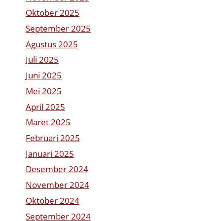
Oktober 2025
September 2025
Agustus 2025
Juli 2025
Juni 2025
Mei 2025
April 2025
Maret 2025
Februari 2025
Januari 2025
Desember 2024
November 2024
Oktober 2024
September 2024