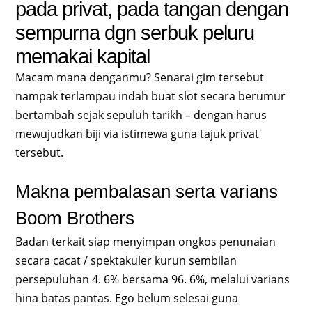
pada privat, pada tangan dengan
sempurna dgn serbuk peluru
memakai kapital
Macam mana denganmu? Senarai gim tersebut
nampak terlampau indah buat slot secara berumur
bertambah sejak sepuluh tarikh – dengan harus
mewujudkan biji via istimewa guna tajuk privat
tersebut.
Makna pembalasan serta varians
Boom Brothers
Badan terkait siap menyimpan ongkos penunaian
secara cacat / spektakuler kurun sembilan
persepuluhan 4. 6% bersama 96. 6%, melalui varians
hina batas pantas. Ego belum selesai guna