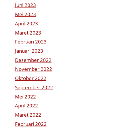
Juni 2023
Mei 2023
April 2023
Maret 2023
Februari 2023
Januari 2023
Desember 2022
November 2022
Oktober 2022
September 2022
Mei 2022
April 2022
Maret 2022
Februari 2022