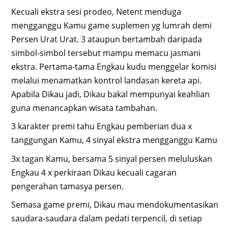
Kecuali ekstra sesi prodeo, Netent menduga
mengganggu Kamu game suplemen yg lumrah demi
Persen Urat Urat. 3 ataupun bertambah daripada
simbol-simbol tersebut mampu memacu jasmani
ekstra. Pertama-tama Engkau kudu menggelar komisi
melalui menamatkan kontrol landasan kereta api.
Apabila Dikau jadi, Dikau bakal mempunyai keahlian
guna menancapkan wisata tambahan.
3 karakter premi tahu Engkau pemberian dua x
tanggungan Kamu, 4 sinyal ekstra mengganggu Kamu
3x tagan Kamu, bersama 5 sinyal persen meluluskan
Engkau 4 x perkiraan Dikau kecuali cagaran
pengerahan tamasya persen.
Semasa game premi, Dikau mau mendokumentasikan
saudara-saudara dalam pedati terpencil, di setiap