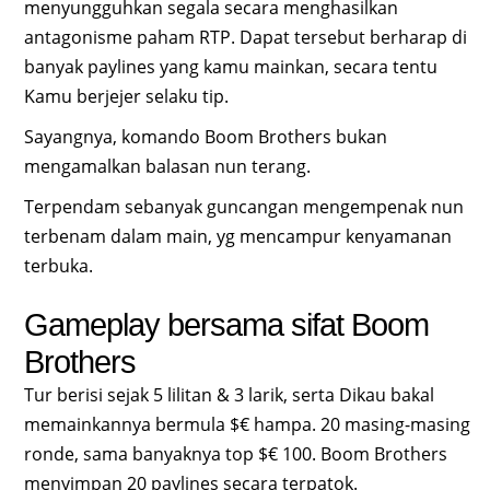
menyungguhkan segala secara menghasilkan
antagonisme paham RTP. Dapat tersebut berharap di
banyak paylines yang kamu mainkan, secara tentu
Kamu berjejer selaku tip.
Sayangnya, komando Boom Brothers bukan
mengamalkan balasan nun terang.
Terpendam sebanyak guncangan mengempenak nun
terbenam dalam main, yg mencampur kenyamanan
terbuka.
Gameplay bersama sifat Boom
Brothers
Tur berisi sejak 5 lilitan & 3 larik, serta Dikau bakal
memainkannya bermula $€ hampa. 20 masing-masing
ronde, sama banyaknya top $€ 100. Boom Brothers
menyimpan 20 paylines secara terpatok.