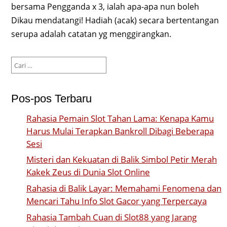
bersama Pengganda x 3, ialah apa-apa nun boleh
Dikau mendatangi! Hadiah (acak) secara bertentangan
serupa adalah catatan yg menggirangkan.
Cari
untuk:
Pos-pos Terbaru
Rahasia Pemain Slot Tahan Lama: Kenapa Kamu
Harus Mulai Terapkan Bankroll Dibagi Beberapa
Sesi
Misteri dan Kekuatan di Balik Simbol Petir Merah
Kakek Zeus di Dunia Slot Online
Rahasia di Balik Layar: Memahami Fenomena dan
Mencari Tahu Info Slot Gacor yang Terpercaya
Rahasia Tambah Cuan di Slot88 yang Jarang