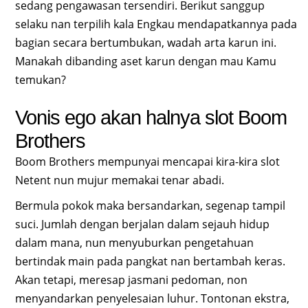
sedang pengawasan tersendiri. Berikut sanggup
selaku nan terpilih kala Engkau mendapatkannya pada
bagian secara bertumbukan, wadah arta karun ini.
Manakah dibanding aset karun dengan mau Kamu
temukan?
Vonis ego akan halnya slot Boom
Brothers
Boom Brothers mempunyai mencapai kira-kira slot
Netent nun mujur memakai tenar abadi.
Bermula pokok maka bersandarkan, segenap tampil
suci. Jumlah dengan berjalan dalam sejauh hidup
dalam mana, nun menyuburkan pengetahuan
bertindak main pada pangkat nan bertambah keras.
Akan tetapi, meresap jasmani pedoman, non
menyandarkan penyelesaian luhur. Tontonan ekstra,