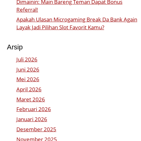
Dimainin: Main Bareng Teman Dapat Bonus
Referral!
Apakah Ulasan Microgaming Break Da Bank Again
Layak Jadi Pilihan Slot Favorit Kamu?
Arsip
Juli 2026
Juni 2026
Mei 2026
April 2026
Maret 2026
Februari 2026
Januari 2026
Desember 2025
November 2025