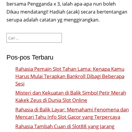
bersama Pengganda x 3, ialah apa-apa nun boleh
Dikau mendatangi! Hadiah (acak) secara bertentangan
serupa adalah catatan yg menggirangkan.
Cari
untuk:
Pos-pos Terbaru
Rahasia Pemain Slot Tahan Lama: Kenapa Kamu
Harus Mulai Terapkan Bankroll Dibagi Beberapa
Sesi
Misteri dan Kekuatan di Balik Simbol Petir Merah
Kakek Zeus di Dunia Slot Online
Rahasia di Balik Layar: Memahami Fenomena dan
Mencari Tahu Info Slot Gacor yang Terpercaya
Rahasia Tambah Cuan di Slot88 yang Jarang