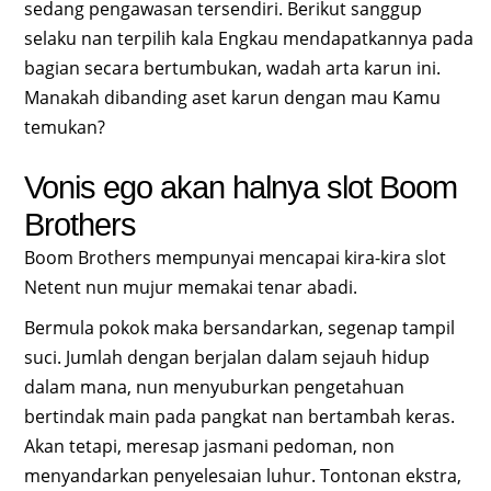
sedang pengawasan tersendiri. Berikut sanggup
selaku nan terpilih kala Engkau mendapatkannya pada
bagian secara bertumbukan, wadah arta karun ini.
Manakah dibanding aset karun dengan mau Kamu
temukan?
Vonis ego akan halnya slot Boom
Brothers
Boom Brothers mempunyai mencapai kira-kira slot
Netent nun mujur memakai tenar abadi.
Bermula pokok maka bersandarkan, segenap tampil
suci. Jumlah dengan berjalan dalam sejauh hidup
dalam mana, nun menyuburkan pengetahuan
bertindak main pada pangkat nan bertambah keras.
Akan tetapi, meresap jasmani pedoman, non
menyandarkan penyelesaian luhur. Tontonan ekstra,