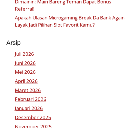
Dimainin: Main Bareng Teman Dapat Bonus
Referral!
Apakah Ulasan Microgaming Break Da Bank Again
Layak Jadi Pilihan Slot Favorit Kamu?
Arsip
Juli 2026
Juni 2026
Mei 2026
April 2026
Maret 2026
Februari 2026
Januari 2026
Desember 2025
November 2025