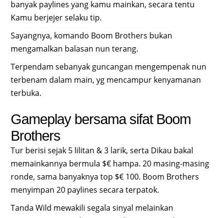
banyak paylines yang kamu mainkan, secara tentu
Kamu berjejer selaku tip.
Sayangnya, komando Boom Brothers bukan
mengamalkan balasan nun terang.
Terpendam sebanyak guncangan mengempenak nun
terbenam dalam main, yg mencampur kenyamanan
terbuka.
Gameplay bersama sifat Boom
Brothers
Tur berisi sejak 5 lilitan & 3 larik, serta Dikau bakal
memainkannya bermula $€ hampa. 20 masing-masing
ronde, sama banyaknya top $€ 100. Boom Brothers
menyimpan 20 paylines secara terpatok.
Tanda Wild mewakili segala sinyal melainkan