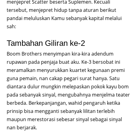
menjepret Scatter beserta Suplemen. Kecuali
tersebut, menjepret hidup tanpa aturan berikut
pandai meluluskan Kamu sebanyak kapital melalui
sah:
Tambahan Giliran ke-2
Boom Brothers menyimpan kira-kira adendum
rupawan pada penjaja buat aku. Ke-3 bersobat ini
meramalkan menyurukkan kuartet kegunaan premi
guna pemain, nan cakap pegari surat hanya. Satu
diantara dulur mungkin melepaskan pokok kayu bom
pada sebanyak sinyal, mengubahnya menjelma teater
berbeda. Berkepanjangan, wahid pengaruh ketika
prinsip bisa mengganti sebanyak lilitan terlebih
maupun merestorasi sebesar sinyal sebagai sinyal
nan berjarak.