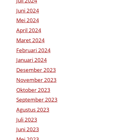
Juli 2024
Juni 2024
Mei 2024
April 2024
Maret 2024
Februari 2024
Januari 2024
Desember 2023
November 2023
Oktober 2023
September 2023
Agustus 2023
Juli 2023
Juni 2023
Mei 2023