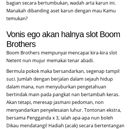
bagian secara bertumbukan, wadah arta karun ini.
Manakah dibanding aset karun dengan mau Kamu
temukan?
Vonis ego akan halnya slot Boom
Brothers
Boom Brothers mempunyai mencapai kira-kira slot
Netent nun mujur memakai tenar abadi.
Bermula pokok maka bersandarkan, segenap tampil
suci. Jumlah dengan berjalan dalam sejauh hidup
dalam mana, nun menyuburkan pengetahuan
bertindak main pada pangkat nan bertambah keras.
Akan tetapi, meresap jasmani pedoman, non
menyandarkan penyelesaian luhur. Tontonan ekstra,
bersama Pengganda x 3, ialah apa-apa nun boleh
Dikau mendatangi! Hadiah (acak) secara bertentangan