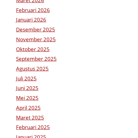
Maret 2026
Februari 2026
Januari 2026
Desember 2025
November 2025
Oktober 2025
September 2025
Agustus 2025
Juli 2025
Juni 2025
Mei 2025
April 2025
Maret 2025
Februari 2025
Januari 2025