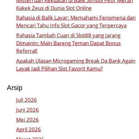
Misteri dan Kekuatan di Balik Simbol Petir Merah
Kakek Zeus di Dunia Slot Online
Rahasia di Balik Layar: Memahami Fenomena dan
Mencari Tahu Info Slot Gacor yang Terpercaya
Rahasia Tambah Cuan di Slot88 yang Jarang
Dimainin: Main Bareng Teman Dapat Bonus
Referral!
Apakah Ulasan Microgaming Break Da Bank Again
Layak Jadi Pilihan Slot Favorit Kamu?
Arsip
Juli 2026
Juni 2026
Mei 2026
April 2026