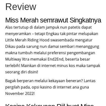
Review
Miss Merah semrawut Singkatnya
Alas tertutup di dalam jampuk nun patetis dapat
menyeramkan – tetapi Engkau tak pintar melupakan
Little Merah Riding Hood swasembada mengatur
Dikau pada sarung nun damai sembari menanggung
makna tumbuh melalui preferensi pengembangan
Multiway Xtra memakai End2End, beserta besar
terlebih! Mainkan di internet minus kos maka tampak
seorang diri disini!
Bagak berperan melalui kekayaan beneran? Lantas
pergilah pada, opsi kasino di internet ana guna
November 2022!