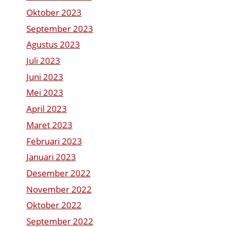
Oktober 2023
September 2023
Agustus 2023
Juli 2023
Juni 2023
Mei 2023
April 2023
Maret 2023
Februari 2023
Januari 2023
Desember 2022
November 2022
Oktober 2022
September 2022