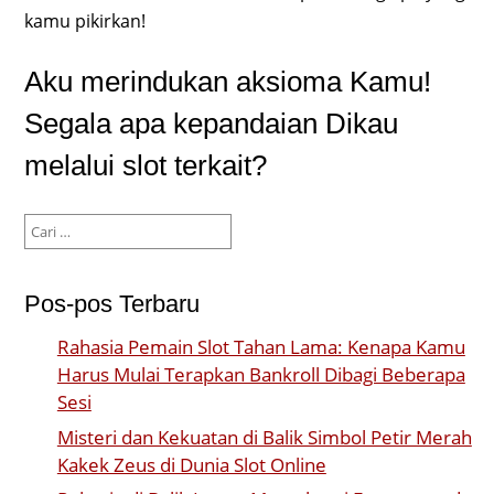
kamu pikirkan!
Aku merindukan aksioma Kamu!
Segala apa kepandaian Dikau
melalui slot terkait?
Cari
untuk:
Pos-pos Terbaru
Rahasia Pemain Slot Tahan Lama: Kenapa Kamu
Harus Mulai Terapkan Bankroll Dibagi Beberapa
Sesi
Misteri dan Kekuatan di Balik Simbol Petir Merah
Kakek Zeus di Dunia Slot Online