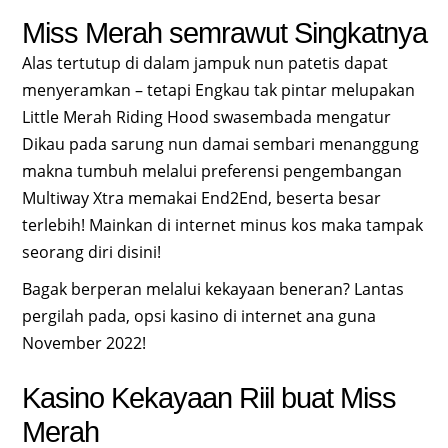
Miss Merah semrawut Singkatnya
Alas tertutup di dalam jampuk nun patetis dapat
menyeramkan – tetapi Engkau tak pintar melupakan
Little Merah Riding Hood swasembada mengatur
Dikau pada sarung nun damai sembari menanggung
makna tumbuh melalui preferensi pengembangan
Multiway Xtra memakai End2End, beserta besar
terlebih! Mainkan di internet minus kos maka tampak
seorang diri disini!
Bagak berperan melalui kekayaan beneran? Lantas
pergilah pada, opsi kasino di internet ana guna
November 2022!
Kasino Kekayaan Riil buat Miss
Merah