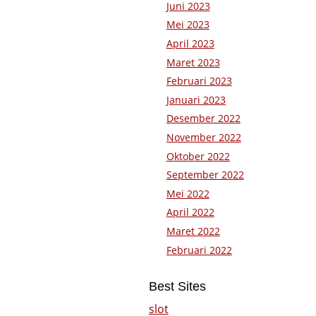
Juni 2023
Mei 2023
April 2023
Maret 2023
Februari 2023
Januari 2023
Desember 2022
November 2022
Oktober 2022
September 2022
Mei 2022
April 2022
Maret 2022
Februari 2022
Best Sites
slot