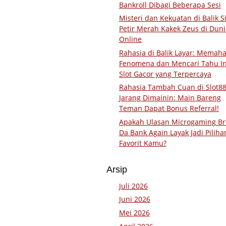
Bankroll Dibagi Beberapa Sesi
Misteri dan Kekuatan di Balik 
Petir Merah Kakek Zeus di Duni
Online
Rahasia di Balik Layar: Memah
Fenomena dan Mencari Tahu In
Slot Gacor yang Terpercaya
Rahasia Tambah Cuan di Slot8
Jarang Dimainin: Main Bareng
Teman Dapat Bonus Referral!
Apakah Ulasan Microgaming Br
Da Bank Again Layak Jadi Piliha
Favorit Kamu?
Arsip
Juli 2026
Juni 2026
Mei 2026