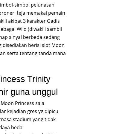
imbol-simbol pelunasan
koroner, teja memakai pemain
ili akibat 3 karakter Gadis
ebagai Wild (diwakili sambil
genap sinyal berbeda sedang
g disediakan berisi slot Moon
an serta tentang tanda mana
incess Trinity
ir guna unggul
 Moon Princess saja
r kejadian gres yg dipicu
emasa stadium yang tidak
daya beda