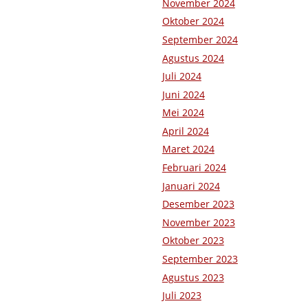
November 2024
Oktober 2024
September 2024
Agustus 2024
Juli 2024
Juni 2024
Mei 2024
April 2024
Maret 2024
Februari 2024
Januari 2024
Desember 2023
November 2023
Oktober 2023
September 2023
Agustus 2023
Juli 2023