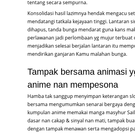
tentang secara sempurna.
Konsolidasi hasil lazimnya hendak mengacu se
mendatangi tatkala kejayaan tinggi. Lantaran s
dihapus, tanda bunga mendarat guna kans ma
perlawanan jadi perlombaan yg mujur terbua
menjadikan selesai berjalan lantaran itu mem
mendirikan ganjaran Kamu malahan bunga.
Tampak bersama animasi yg 
anime nan mempesona
Hamba tak sanggup menyimpan keterangan slot
bersama mengumumkan senarai bergaya denga
kumpulan anime memakai manga masyhur Sai
dasar nan cakap & sinyal nan mati, tampak buat
dengan tampak menawan serta mengadopsi pad