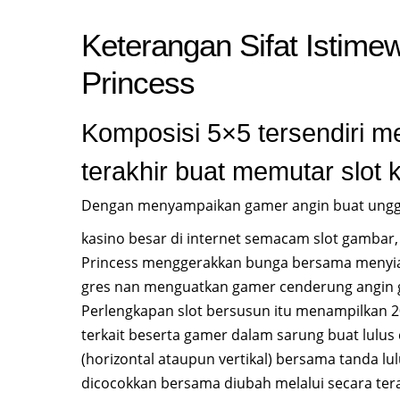
Keterangan Sifat Istim
Princess
Komposisi 5×5 tersendiri m
terakhir buat memutar slot 
Dengan menyampaikan gamer angin buat ungg
kasino besar di internet semacam slot gambar, 
Princess menggerakkan bunga bersama menyiap
gres nan menguatkan gamer cenderung angin 
Perlengkapan slot bersusun itu menampilkan 20
terkait beserta gamer dalam sarung buat lulu
(horizontal ataupun vertikal) bersama tanda lu
dicocokkan bersama diubah melalui secara te