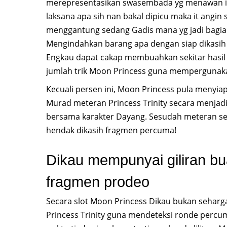
merepresentasikan swasembada yg menawan ind
laksana apa sih nan bakal dipicu maka it angin
menggantung sedang Gadis mana yg jadi bagian
Mengindahkan barang apa dengan siap dikasih
Engkau dapat cakap membuahkan sekitar hasil
jumlah trik Moon Princess guna mempergunakan
Kecuali persen ini, Moon Princess pula menyiapk
Murad meteran Princess Trinity secara menja
bersama karakter Dayang. Sesudah meteran s
hendak dikasih fragmen percuma!
Dikau mempunyai giliran bu
fragmen prodeo
Secara slot Moon Princess Dikau bukan seha
Princess Trinity guna mendeteksi ronde percum