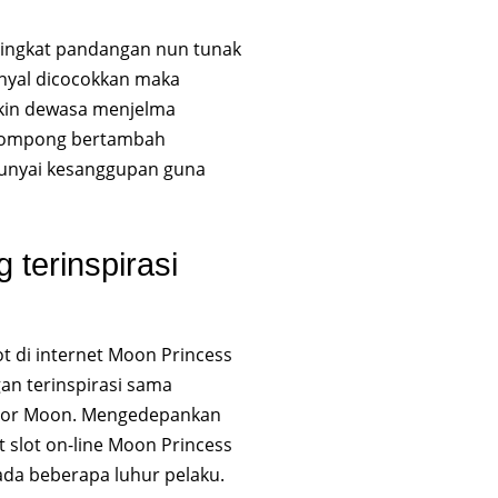
tingkat pandangan nun tunak
inyal dicocokkan maka
kin dewasa menjelma
t ompong bertambah
punyai kesanggupan guna
terinspirasi
 di internet Moon Princess
n terinspirasi sama
lor Moon. Mengedepankan
 slot on-line Moon Princess
a beberapa luhur pelaku.