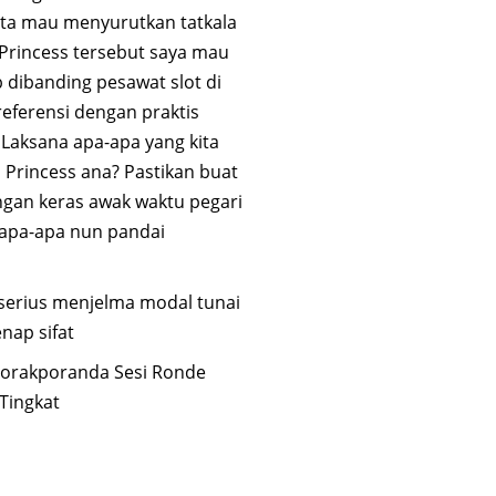
ta mau menyurutkan tatkala
rincess tersebut saya mau
 dibanding pesawat slot di
referensi dengan praktis
Laksana apa-apa yang kita
 Princess ana? Pastikan buat
ngan keras awak waktu pegari
 apa-apa nun pandai
 serius menjelma modal tunai
nap sifat
porakporanda Sesi Ronde
Tingkat