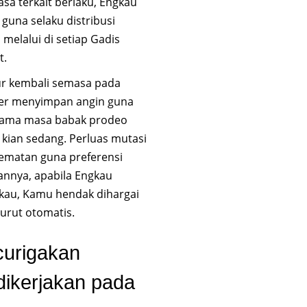
Masa terkait berlaku, Engkau
guna selaku distribusi
melalui di setiap Gadis
t.
ur kembali semasa pada
mer menyimpan angin guna
elama masa babak prodeo
kian sedang. Perluas mutasi
ematan guna preferensi
nnya, apabila Engkau
kau, Kamu hendak dihargai
urut otomatis.
urigakan
dikerjakan pada