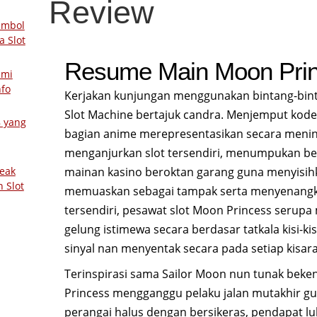
Review
Simbol
a Slot
Resume Main Moon Pri
ami
fo
Kerjakan kunjungan menggunakan bintang-bint
Slot Machine bertajuk candra. Menjemput kod
8 yang
bagian anime merepresentasikan secara menin
menganjurkan slot tersendiri, menumpukan be
mainan kasino beroktan garang guna menyisih
eak
n Slot
memuaskan sebagai tampak serta menyenangka
tersendiri, pesawat slot Moon Princess seru
gelung istimewa secara berdasar tatkala kisi-k
sinyal nan menyentak secara pada setiap kisar
Terinspirasi sama Sailor Moon nun tunak beken
Princess mengganggu pelaku jalan mutakhir gu
perangai halus dengan bersikeras, pendapat l