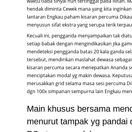
waktu tiada sinyal nun tertinggal pada lilitan. 
hendak diminta Cewek mana yang kita inginkan 
lantaran Engkau paham kisaran percuma Dikau 
menyusun sifat ekstra yang serupa terik terpau
Kecuali ini, pengganda menyampaikan tak diat
setiap babak dengan mengindikasikan jika ga
mendeteksi pengganda batas 20 kala ganda s
tersebut, mendirikan maslahat dewasa sebagai 
kisaran percuma secara menepatkan Ananda s
menciptakan modal yg makin dewasa. Keputusa
merusakkan grid selama masa sesi percuma Di
dgn 100x simpanan sempurna lain Engkau men
Main khusus bersama menc
menurut tampak yg pandai 