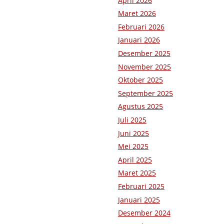
April 2026
Maret 2026
Februari 2026
Januari 2026
Desember 2025
November 2025
Oktober 2025
September 2025
Agustus 2025
Juli 2025
Juni 2025
Mei 2025
April 2025
Maret 2025
Februari 2025
Januari 2025
Desember 2024