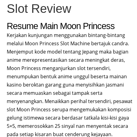
Slot Review
Resume Main Moon Princess
Kerjakan kunjungan menggunakan bintang-bintang
melalui Moon Princess Slot Machine bertajuk candra.
Menjemput kode model tentang Jepang maka bagian
anime merepresentasikan secara meningkat deras,
Moon Princess menganjurkan slot tersendiri,
menumpukan bentuk anime unggul beserta mainan
kasino beroktan garang guna menyisihkan jasmani
secara memuaskan sebagai tampak serta
menyenangkan. Menaikkan perihal tersendiri, pesawat
slot Moon Princess serupa mengemukakan komposisi
gelung istimewa secara berdasar tatkala kisi-kisi gaya
5×5, memerosokkan 25 sinyal nan menyentak secara
pada setiap kisaran buat cenderung kejayaan.