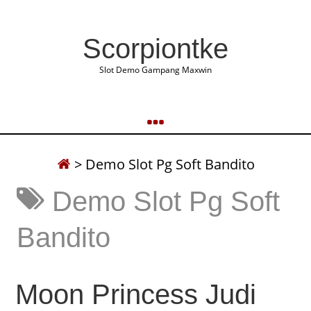
Scorpiontke
Slot Demo Gampang Maxwin
>
Demo Slot Pg Soft Bandito
Demo Slot Pg Soft
Bandito
Moon Princess Judi