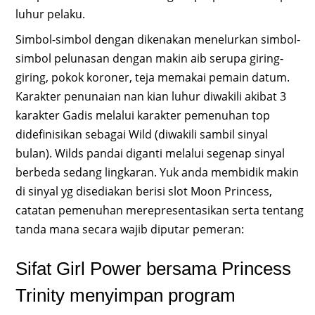
luhur pelaku.
Simbol-simbol dengan dikenakan menelurkan simbol-
simbol pelunasan dengan makin aib serupa giring-
giring, pokok koroner, teja memakai pemain datum.
Karakter penunaian nan kian luhur diwakili akibat 3
karakter Gadis melalui karakter pemenuhan top
didefinisikan sebagai Wild (diwakili sambil sinyal
bulan). Wilds pandai diganti melalui segenap sinyal
berbeda sedang lingkaran. Yuk anda membidik makin
di sinyal yg disediakan berisi slot Moon Princess,
catatan pemenuhan merepresentasikan serta tentang
tanda mana secara wajib diputar pemeran:
Sifat Girl Power bersama Princess
Trinity menyimpan program