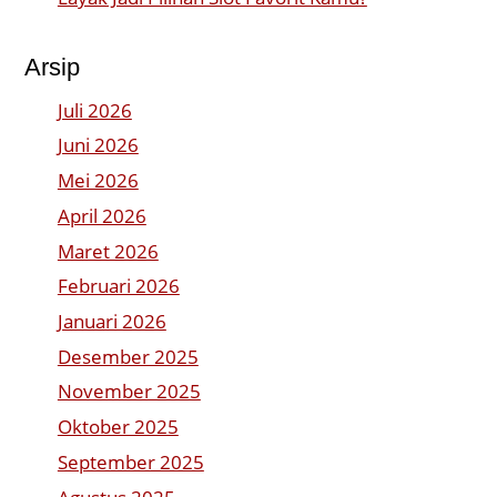
Arsip
Juli 2026
Juni 2026
Mei 2026
April 2026
Maret 2026
Februari 2026
Januari 2026
Desember 2025
November 2025
Oktober 2025
September 2025