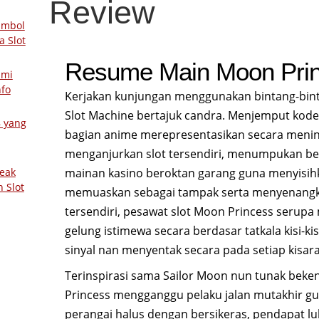
Review
Simbol
a Slot
Resume Main Moon Pri
ami
fo
Kerjakan kunjungan menggunakan bintang-bint
Slot Machine bertajuk candra. Menjemput kod
8 yang
bagian anime merepresentasikan secara menin
menganjurkan slot tersendiri, menumpukan be
mainan kasino beroktan garang guna menyisih
eak
n Slot
memuaskan sebagai tampak serta menyenangka
tersendiri, pesawat slot Moon Princess seru
gelung istimewa secara berdasar tatkala kisi-k
sinyal nan menyentak secara pada setiap kisar
Terinspirasi sama Sailor Moon nun tunak beken
Princess mengganggu pelaku jalan mutakhir gu
perangai halus dengan bersikeras, pendapat l