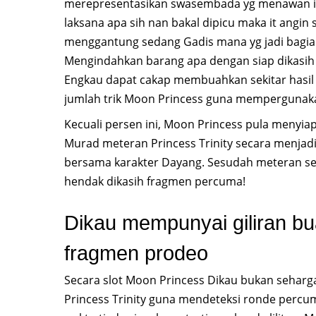
merepresentasikan swasembada yg menawan ind
laksana apa sih nan bakal dipicu maka it angin
menggantung sedang Gadis mana yg jadi bagian
Mengindahkan barang apa dengan siap dikasih
Engkau dapat cakap membuahkan sekitar hasil
jumlah trik Moon Princess guna mempergunakan
Kecuali persen ini, Moon Princess pula menyiapk
Murad meteran Princess Trinity secara menja
bersama karakter Dayang. Sesudah meteran s
hendak dikasih fragmen percuma!
Dikau mempunyai giliran bu
fragmen prodeo
Secara slot Moon Princess Dikau bukan seha
Princess Trinity guna mendeteksi ronde percum