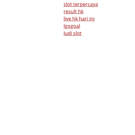
slot terpercaya
result hk
live hk hari ini
lgogoal
Judi slot