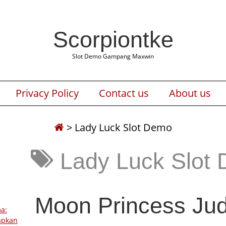
Scorpiontke
Slot Demo Gampang Maxwin
Privacy Policy
Contact us
About us
>
Lady Luck Slot Demo
Lady Luck Slot
Moon Princess Jud
a:
apkan