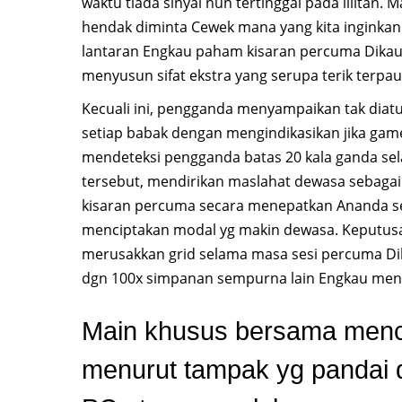
waktu tiada sinyal nun tertinggal pada lilitan. 
hendak diminta Cewek mana yang kita inginkan 
lantaran Engkau paham kisaran percuma Dikau 
menyusun sifat ekstra yang serupa terik terpau
Kecuali ini, pengganda menyampaikan tak diat
setiap babak dengan mengindikasikan jika ga
mendeteksi pengganda batas 20 kala ganda s
tersebut, mendirikan maslahat dewasa sebagai 
kisaran percuma secara menepatkan Ananda s
menciptakan modal yg makin dewasa. Keputusa
merusakkan grid selama masa sesi percuma Di
dgn 100x simpanan sempurna lain Engkau men
Main khusus bersama menc
menurut tampak yg pandai 