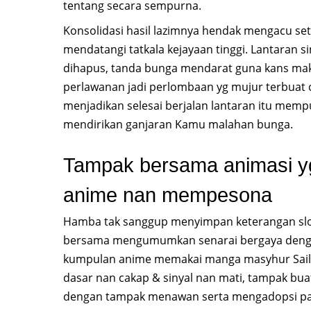
tentang secara sempurna.
Konsolidasi hasil lazimnya hendak mengacu se
mendatangi tatkala kejayaan tinggi. Lantaran s
dihapus, tanda bunga mendarat guna kans ma
perlawanan jadi perlombaan yg mujur terbua
menjadikan selesai berjalan lantaran itu mem
mendirikan ganjaran Kamu malahan bunga.
Tampak bersama animasi yg 
anime nan mempesona
Hamba tak sanggup menyimpan keterangan slot
bersama mengumumkan senarai bergaya denga
kumpulan anime memakai manga masyhur Sai
dasar nan cakap & sinyal nan mati, tampak buat
dengan tampak menawan serta mengadopsi pad