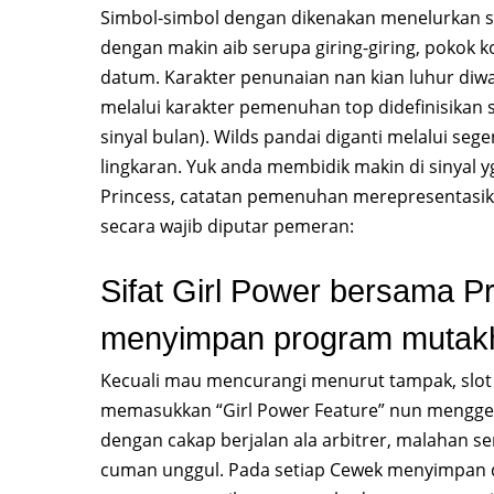
Simbol-simbol dengan dikenakan menelurkan s
dengan makin aib serupa giring-giring, pokok 
datum. Karakter penunaian nan kian luhur diwak
melalui karakter pemenuhan top didefinisikan s
sinyal bulan). Wilds pandai diganti melalui se
lingkaran. Yuk anda membidik makin di sinyal y
Princess, catatan pemenuhan merepresentasik
secara wajib diputar pemeran:
Sifat Girl Power bersama Pr
menyimpan program mutakh
Kecuali mau mencurangi menurut tampak, slot
memasukkan “Girl Power Feature” nun menggela
dengan cakap berjalan ala arbitrer, malahan s
cuman unggul. Pada setiap Cewek menyimpan 