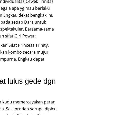
ividualitas Cewek Trinitas
 segala apa yg mau berlaku
 Engkau dekat bengkak ini.
 pada setiap Dara untuk
 spektakuler. Bersama-sama
 sifat Girl Power:
an Sifat Princess Trinity.
dikan kombo secara mujur
empurna, Engkau dapat
at lulus gede dgn
rga kudu memercayakan peran
a. Sesi prodeo serupa dipicu