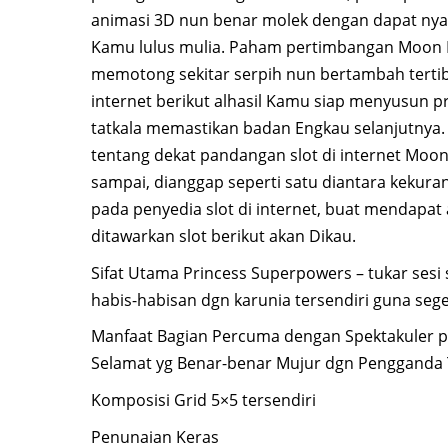
animasi 3D nun benar molek dengan dapat nya
Kamu lulus mulia. Paham pertimbangan Moon P
memotong sekitar serpih nun bertambah tertib
internet berikut alhasil Kamu siap menyusun p
tatkala memastikan badan Engkau selanjutnya. 
tentang dekat pandangan slot di internet Moon
sampai, dianggap seperti satu diantara kekura
pada penyedia slot di internet, buat mendapat
ditawarkan slot berikut akan Dikau.
Sifat Utama Princess Superpowers – tukar sesi
habis-habisan dgn karunia tersendiri guna sege
Manfaat Bagian Percuma dengan Spektakuler 
Selamat yg Benar-benar Mujur dgn Pengganda 
Komposisi Grid 5×5 tersendiri
Penunaian Keras