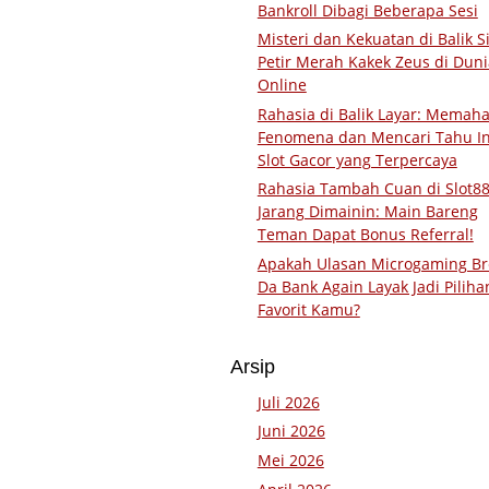
Bankroll Dibagi Beberapa Sesi
Misteri dan Kekuatan di Balik 
Petir Merah Kakek Zeus di Duni
Online
Rahasia di Balik Layar: Memah
Fenomena dan Mencari Tahu In
Slot Gacor yang Terpercaya
Rahasia Tambah Cuan di Slot8
Jarang Dimainin: Main Bareng
Teman Dapat Bonus Referral!
Apakah Ulasan Microgaming Br
Da Bank Again Layak Jadi Piliha
Favorit Kamu?
Arsip
Juli 2026
Juni 2026
Mei 2026