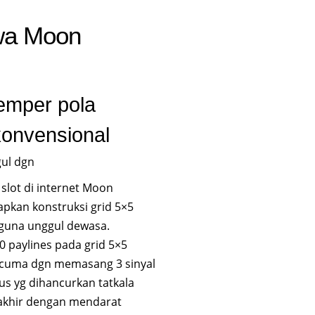
ewa Moon
emper pola
konvensional
ul dgn
slot di internet Moon
kan konstruksi grid 5×5
guna unggul dewasa.
 paylines pada grid 5×5
s cuma dgn memasang 3 sinyal
lus yg dihancurkan tatkala
rakhir dengan mendarat