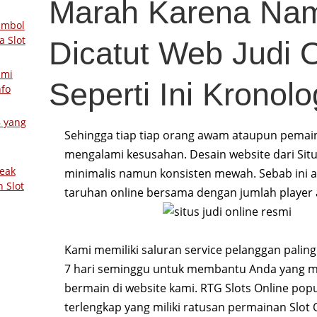
Marah Karena Na
Simbol
a Slot
Dicatut Web Judi O
ami
Seperti Ini Kronol
fo
8 yang
Sehingga tiap tiap orang awam ataupun pemain
mengalami kesusahan. Desain website dari Situs
eak
minimalis namun konsisten mewah. Sebab ini 
n Slot
taruhan online bersama dengan jumlah player a
Kami memiliki saluran service pelanggan paling
7 hari seminggu untuk membantu Anda yang mil
bermain di website kami. RTG Slots Online popu
terlengkap yang miliki ratusan permainan Slot 