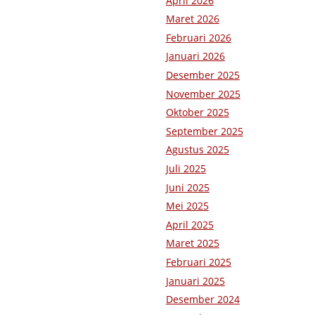
April 2026
Maret 2026
Februari 2026
Januari 2026
Desember 2025
November 2025
Oktober 2025
September 2025
Agustus 2025
Juli 2025
Juni 2025
Mei 2025
April 2025
Maret 2025
Februari 2025
Januari 2025
Desember 2024