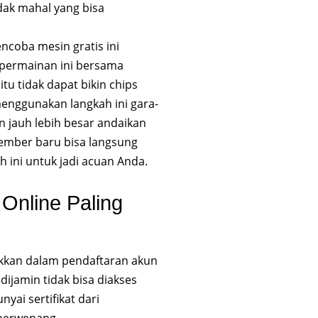
idak mahal yang bisa
ncoba mesin gratis ini
 permainan ini bersama
tu tidak dapat bikin chips
menggunakan langkah ini gara-
 jauh lebih besar andaikan
ember baru bisa langsung
 ini untuk jadi acuan Anda.
Online Paling
ukkan dalam pendaftaran akun
dijamin tidak bisa diakses
yai sertifikat dari