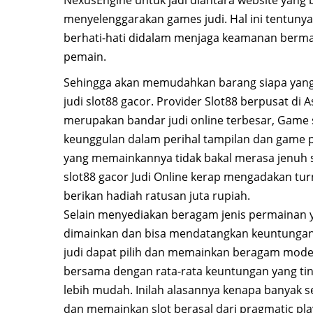
NexusEngine untuk jadi diantara website yang
menyelenggarakan games judi. Hal ini tentunya
berhati-hati didalam menjaga keamanan bermai
pemain.
Sehingga akan memudahkan barang siapa yang
judi slot88 gacor. Provider Slot88 berpusat di 
merupakan bandar judi online terbesar, Game
keunggulan dalam perihal tampilan dan game pl
yang memainkannya tidak bakal merasa jenuh sa
slot88 gacor Judi Online kerap mengadakan t
berikan hadiah ratusan juta rupiah.
Selain menyediakan beragam jenis permainan 
dimainkan dan bisa mendatangkan keuntungan
judi dapat pilih dan memainkan beragam model
bersama dengan rata-rata keuntungan yang ti
lebih mudah. Inilah alasannya kenapa banyak 
dan memainkan slot berasal dari pragmatic pla