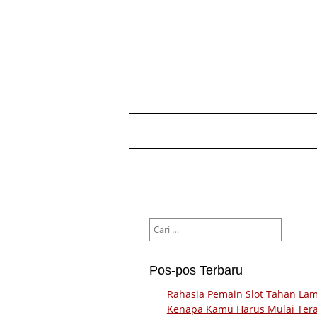
Cari
untuk:
Pos-pos Terbaru
Rahasia Pemain Slot Tahan Lam
Kenapa Kamu Harus Mulai Ter