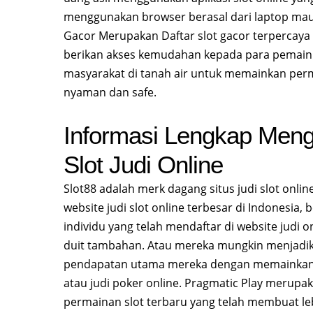
menggunakan browser berasal dari laptop mau
Gacor Merupakan Daftar slot gacor terpercaya 
berikan akses kemudahan kepada para pemain 
masyarakat di tanah air untuk memainkan per
nyaman dan safe.
Informasi Lengkap Meng
Slot Judi Online
Slot88 adalah merk dagang situs judi slot onli
website judi slot online terbesar di Indonesia
individu yang telah mendaftar di website judi
duit tambahan. Atau mereka mungkin menjadik
pendapatan utama mereka dengan memainkan 
atau judi poker online. Pragmatic Play meru
permainan slot terbaru yang telah membuat leb