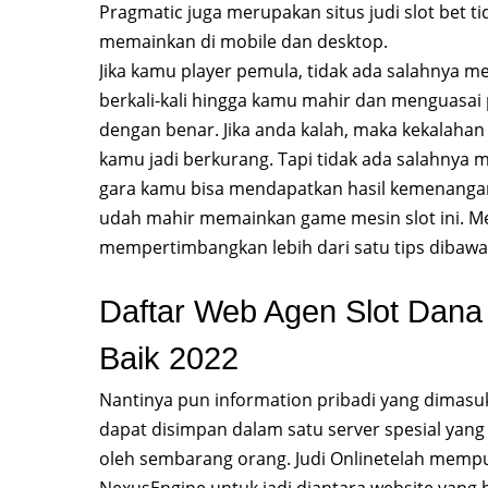
Pragmatic juga merupakan situs judi slot bet t
memainkan di mobile dan desktop.
Jika kamu player pemula, tidak ada salahnya me
berkali-kali hingga kamu mahir dan menguasai
dengan benar. Jika anda kalah, maka kekalahan i
kamu jadi berkurang. Tapi tidak ada salahnya 
gara kamu bisa mendapatkan hasil kemenangan
udah mahir memainkan game mesin slot ini. M
mempertimbangkan lebih dari satu tips dibawah
Daftar Web Agen Slot Dana 
Baik 2022
Nantinya pun information pribadi yang dimas
dapat disimpan dalam satu server spesial yang 
oleh sembarang orang. Judi Onlinetelah mempun