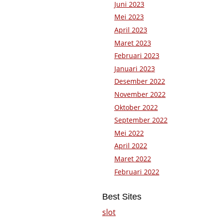
Juni 2023
Mei 2023
April 2023
Maret 2023
Februari 2023
Januari 2023
Desember 2022
November 2022
Oktober 2022
September 2022
Mei 2022
April 2022
Maret 2022
Februari 2022
Best Sites
slot