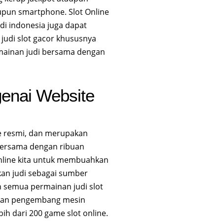
pun smartphone. Slot Online
di indonesia juga dapat
judi slot gacor khususnya
mainan judi bersama dengan
enai Website
ne resmi, dan merupakan
, bersama dengan ribuan
 online kita untuk membuahkan
an judi sebagai sumber
semua permainan judi slot
pakan pengembang mesin
ih dari 200 game slot online.