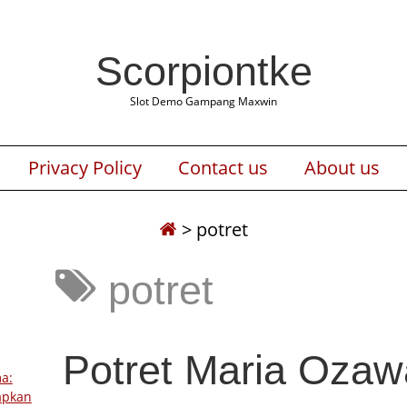
Scorpiontke
Slot Demo Gampang Maxwin
Privacy Policy
Contact us
About us
>
potret
potret
Potret Maria Oza
a:
apkan