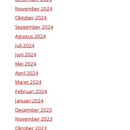
November 2024
Oktober 2024
September 2024
Agustus 2024
Juli 2024
Juni 2024
Mei 2024
April 2024
Maret 2024
Februari 2024
Januari 2024
Desember 2023
November 2023
Oktober 2023