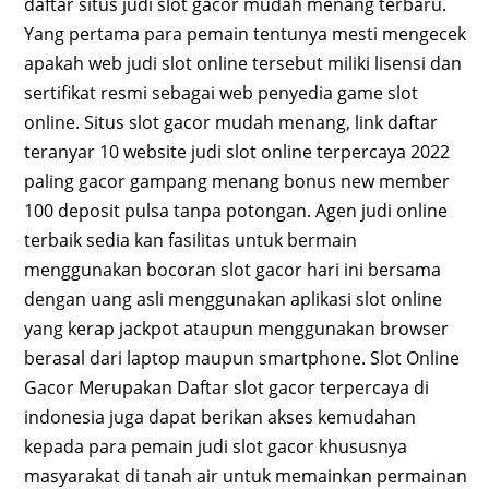
daftar situs judi slot gacor mudah menang terbaru.
Yang pertama para pemain tentunya mesti mengecek
apakah web judi slot online tersebut miliki lisensi dan
sertifikat resmi sebagai web penyedia game slot
online. Situs slot gacor mudah menang, link daftar
teranyar 10 website judi slot online terpercaya 2022
paling gacor gampang menang bonus new member
100 deposit pulsa tanpa potongan. Agen judi online
terbaik sedia kan fasilitas untuk bermain
menggunakan bocoran slot gacor hari ini bersama
dengan uang asli menggunakan aplikasi slot online
yang kerap jackpot ataupun menggunakan browser
berasal dari laptop maupun smartphone. Slot Online
Gacor Merupakan Daftar slot gacor terpercaya di
indonesia juga dapat berikan akses kemudahan
kepada para pemain judi slot gacor khususnya
masyarakat di tanah air untuk memainkan permainan