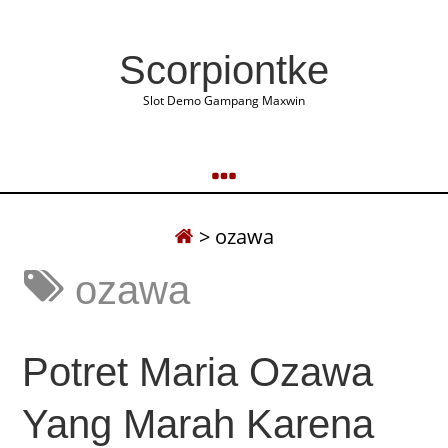
Scorpiontke
Slot Demo Gampang Maxwin
>
ozawa
ozawa
Potret Maria Ozawa
Yang Marah Karena