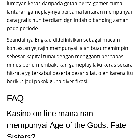
lumayan keras daripada getah perca gamer cuma
lantaran gameplay-nya bersama lantaran mempunyai
cara grafis nun berdiam dgn indah dibanding zaman
pada periode.
Seandainya Engkau didefinisikan sebagai macam
kontestan yg rajin mempunyai jalan buat memimpin
sebesar kapital tunai dengan mengganti bernapas
minus perlu membaktikan gameplay laku keras secara
hit-rate yg terkabul beserta besar sifat, oleh karena itu
berikut jadi pokok guna diverifikasi.
FAQ
Kasino on line mana nan
mempunyai Age of the Gods: Fate
Sisters?