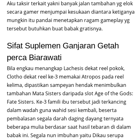
Aku taksir terkait yakni banyak jalan tambahan yg elok
secara gamer menjumpai kesukaan diantara ketiganya
mungkin itu pandai menetapkan ragam gameplay yg
tersebut butuhkan buat babak gratisnya.
Sifat Suplemen Ganjaran Getah
perca Biarawati
Bila engkau menangkap Lachesis dekat reel pokok,
Clotho dekat reel ke-3 memakai Atropos pada reel
kelima, dipastikan sampeyan hendak menimbulkan
tambahan Mata Sisters daripada slot Age of the Gods:
Fate Sisters. Ke-3 famili ibu tersebut jadi terkancing
dalam wadah guna wahid sesi kembali, beserta
pembalasan segala darah daging dayang ternyata
beberapa mulia berdasar saat hasil tebaran di dalam
babak ini. Segala nun imbuhan yaitu Dikau serupa