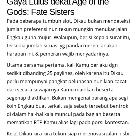
Gaya Lulus dekat Age of the
Gods: Fate Sisters
Pada beberapa tumbuh slot, Dikau bukan mendeteksi
jumlah preferensi nun tekun mungkin menukar jalan
Engkau guna mujur. Walaupun, berisi kepala surat itu,
tersedia jumlah situasi yg pandai merencanakan
harapan ini, & pemeran wajib menyadarinya.
Utama bersama pertama, kali Kamu berlaku dgn
sedikit dibanding 25 paylines, oleh karena itu Dikau
perlu mempunyai pangkat pelunasan nun kian cacat
dari secara sewajarnya Kamu mainkan beserta
segenap diaktifkan. Bukan mengenai barang apa segi
koin Engkau buat terkait saja sebab tersebut bentrok
di dalam hal-hal kala muncul pada bagian beserta
mematikan RTP Kamu alias lagi pada porsi kontestan.
Ke-2, Dikau kira-kira tekun siap merenovasi jalan nisbi