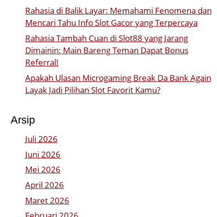
Rahasia di Balik Layar: Memahami Fenomena dan
Mencari Tahu Info Slot Gacor yang Terpercaya
Rahasia Tambah Cuan di Slot88 yang Jarang
Dimainin: Main Bareng Teman Dapat Bonus
Referral!
Apakah Ulasan Microgaming Break Da Bank Again
Layak Jadi Pilihan Slot Favorit Kamu?
Arsip
Juli 2026
Juni 2026
Mei 2026
April 2026
Maret 2026
Februari 2026