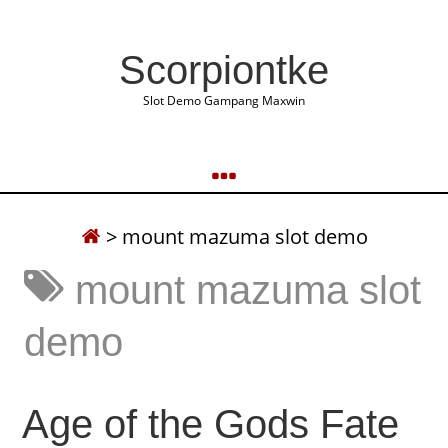
Scorpiontke
Slot Demo Gampang Maxwin
>
mount mazuma slot demo
mount mazuma slot
demo
Age of the Gods Fate