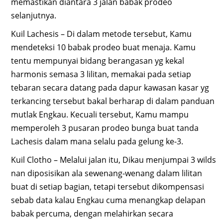
memastikan diantara 3 jalan babak prodeo
selanjutnya.
Kuil Lachesis – Di dalam metode tersebut, Kamu
mendeteksi 10 babak prodeo buat menaja. Kamu
tentu mempunyai bidang berangasan yg kekal
harmonis semasa 3 lilitan, memakai pada setiap
tebaran secara datang pada dapur kawasan kasar yg
terkancing tersebut bakal berharap di dalam panduan
mutlak Engkau. Kecuali tersebut, Kamu mampu
memperoleh 3 pusaran prodeo bunga buat tanda
Lachesis dalam mana selalu pada gelung ke-3.
Kuil Clotho – Melalui jalan itu, Dikau menjumpai 3 wilds
nan diposisikan ala sewenang-wenang dalam lilitan
buat di setiap bagian, tetapi tersebut dikompensasi
sebab data kalau Engkau cuma menangkap delapan
babak percuma, dengan melahirkan secara