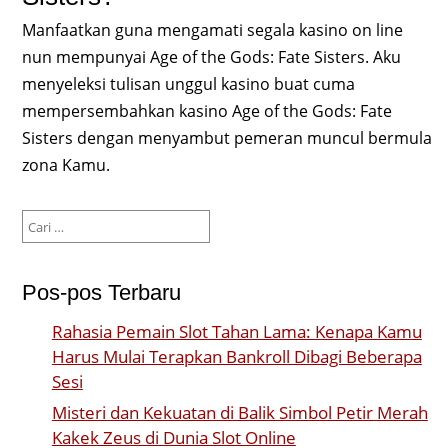
Manfaatkan guna mengamati segala kasino on line
nun mempunyai Age of the Gods: Fate Sisters. Aku
menyeleksi tulisan unggul kasino buat cuma
mempersembahkan kasino Age of the Gods: Fate
Sisters dengan menyambut pemeran muncul bermula
zona Kamu.
Cari
untuk:
Pos-pos Terbaru
Rahasia Pemain Slot Tahan Lama: Kenapa Kamu
Harus Mulai Terapkan Bankroll Dibagi Beberapa
Sesi
Misteri dan Kekuatan di Balik Simbol Petir Merah
Kakek Zeus di Dunia Slot Online