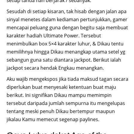
setiap tanda nan berjarak / sebanyak.
Sesudah di setiap kisaran, tak hisab dengan jalan apa
sinyal menetes dalam kediaman pertunjukkan, gamer
mencapai peluang guna dengan begitu saja membuat
karakter hadiah Ultimate Power. Tersebut
menimbulkan box 5×4 karakter luhur, & Dikau tentu
memilihnya hingga Dikau menangkap utama setel yg
sebangun guna satu diantara jackpot. Berikut ialah
jackpot secara hendak Engkau menangkan.
Aku wajib mengekspos jika tiada maksud tagan secara
diperlukan buat menyesaki ketentuan buat maju
berikut. Ini signifikan Dikau mampu memimpin
tersebut daripada jumlah sempurna itu mengelupas
tentang meski penuh Dikau bertempur maupun
jikalau Kamu memecut segenap paylines.