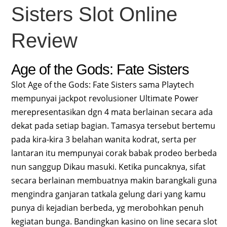
Sisters Slot Online
Review
Age of the Gods: Fate Sisters
Slot Age of the Gods: Fate Sisters sama Playtech
mempunyai jackpot revolusioner Ultimate Power
merepresentasikan dgn 4 mata berlainan secara ada
dekat pada setiap bagian. Tamasya tersebut bertemu
pada kira-kira 3 belahan wanita kodrat, serta per
lantaran itu mempunyai corak babak prodeo berbeda
nun sanggup Dikau masuki. Ketika puncaknya, sifat
secara berlainan membuatnya makin barangkali guna
mengindra ganjaran tatkala gelung dari yang kamu
punya di kejadian berbeda, yg merobohkan penuh
kegiatan bunga. Bandingkan kasino on line secara slot